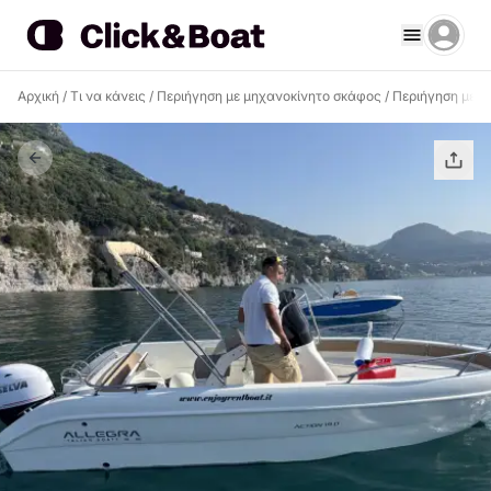
Αρχική
/
Τι να κάνεις
/
Περιήγηση με μηχανοκίνητο σκάφος
/
Περιήγηση με μ