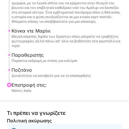
ομορφιά, με τα λευκά σπίτια του να κρέμονται στην πλαγιά του
Το σκάφος προσφέρει όλες τις ανέσεις που
βουνού και τον επιβλητικό καθεδρικό ναό του Αμάλφι να δεσπόζει
στο ιστορικό κέντρο. Ένα εμβληματικό πανόραμα όπου η θάλασσα,
απαιτούνται για μια τέλεια μέρα: μεγάλο χώρο
η ιστορία και η φύση συνδυάζονται σε μια ενιαία καρτ ποστάλ.
ηλιοθεραπείας, ντους γλυκού νερού,
Μπορείτε επίσης να αποβιβαστείτε για μια επίσκεψη.
στερεοφωνικό Bluetooth, θύρες USB, σκάλα
Κόνκα ντε Μαρίνι
επιβίβασης και ψυγείο. Μπορεί να φιλοξενήσει έως
Μεγαλοπρεπής Αψίδα των Εραστών όπου μπορείτε να τραβήξετε
φωτογραφίες αλλά πάνω απ' όλα να βυθιστείτε στα κρυστάλλινα
και 6 άτομα, καθιστώντας το ιδανικό για
νερά
οικογένειες και παρέες φίλων.
Παραθεριστής
Παράκτια εκδρομή με στάση για κολύμπι
Η τιμή περιλαμβάνει το σκάφος, τα καύσιμα, τον
καπετάνιο, τα ποτά στο πλοίο και τις πετσέτες
Ποζιτάνο
Δυνατότητα να κατεβείτε για να το επισκεφθείτε
θαλάσσης, ώστε να μπορείτε να επικεντρωθείτε
αποκλειστικά στην απόλαυση της θάλασσας και
Επιστροφή στις:
της θέας.
Maiori, Italia
Αυτή η εμπειρία είναι η ιδανική επιλογή για όσους
θέλουν να ζήσουν την ακτή Αμάλφι από τη
Τι πρέπει να γνωρίζετε
θάλασσα με έναν αυθεντικό, χαλαρό και
Πολιτική ακύρωσης
αξέχαστο τρόπο, δημιουργώντας ξεχωριστές