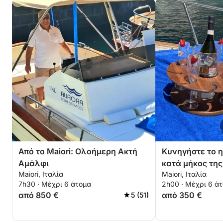
Από το Maiori: Ολοήμερη Ακτή
Κυνηγήστε το 
Αμάλφι
κατά μήκος της
Maiori, Ιταλία
Maiori, Ιταλία
Αμάλφι
7h30 · Μέχρι 6 άτομα
2h00 · Μέχρι 6 ά
από 850 €
από 350 €
5 (51)