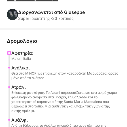
χαλαρό ρυθμό σε ένα Allegra 21. Αυτή η εκδρομή
έχει σχεδιαστεί για όσους θέλουν να
Διοργανώνεται από Giuseppe
εξερευνήσουν ολόκληρη την ακτή, συνδυάζοντας
Super ιδιοκτήτης ·
33 κριτικές
πανοραμική πλοήγηση, αναζωογονητικές
κολύμβηση και στιγμές απόλυτης χαλάρωσης.
Δρομολόγιο
Κατά τη διάρκεια της ημέρας, θα πλεύσετε κατά
μήκος μιας από τις πιο εμβληματικές ακτές της
Αφετηρία:
Maiori, Italia
Μεσογείου, θαυμάζοντας το Αμάλφι, το Πραιάνο
και το Ποζιτάνο από τη θάλασσα με τους
Ανήλικοι
απόκρημνους βράχους και τα μοναδικά τους
Θέα στο ΜΙΝΟΡΙ με επίσκεψη στον καταρράκτη Μαρμοράτα, ορατό
μόνο από το σκάφος
χρώματα. Οι στάσεις για κολύμπι σας επιτρέπουν
να κολυμπήσετε σε κρυστάλλινα νερά και να
Ατράνι
Επίσκεψη με σκάφος. Το Atrani παρουσιάζεται ως ένα μικρό χωριό
απολαύσετε τη θάλασσα μακριά από τα πλήθη,
φωλιασμένο ανάμεσα στα βράχια, τη θάλασσα και το
ενώ στο σκάφος μπορείτε να χαλαρώσετε στις
χαρακτηριστικό καμπαναριό της Santa Maria Maddalena που
ξεχωρίζει στο τοπίο. Μια αυθεντική και υποβλητική γωνιά της
άνετες ηλιόλουστες ξαπλώστρες και κάτω από τη
ακτής Αμάλφι.
σκιά της τέντας κατά τις πιο ζεστές ώρες της
Αμάλφι
ημέρας.
Από τη θάλασσα, το Αμάλφι αποκαλύπτεται σε όλη του την