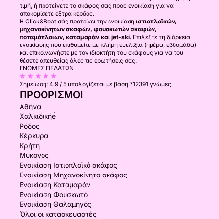
τιμή, ή προτείνετε το σκάφος σας προς ενοικίαση για να
αποκομίσετε έξτρα κέρδος.
Η Click&Boat σάς προτείνει την ενοικίαση
ιστιοπλοϊκών,
μηχανοκίνητων σκαφών, φουσκωτών σκαφών,
ποταμόπλοιων, καταμαράν και jet-ski.
Επιλέξτε τη διάρκεια
ενοικίασης που επιθυμείτε με πλήρη ευελιξία (ημέρα, εβδομάδα)
και επικοινωνήστε με τον ιδιοκτήτη του σκάφους για να του
θέσετε απευθείας όλες τις ερωτήσεις σας.
ΓΝΏΜΕΣ ΠΕΛΑΤΏΝ
Σημείωση:
4.9 / 5
υπολογίζεται με βάση 712391 γνώμες
ΠΡΟΟΡΙΣΜΟΊ
Αθήνα
Χαλκιδικήḗ
Ρόδος
Κέρκυρα
Κρήτη
Μύκονος
Ενοικίαση Ιστιοπλοϊκό σκάφος
Ενοικίαση Μηχανοκίνητο σκάφος
Ενοικίαση Καταμαράν
Ενοικίαση Φουσκωτό
Ενοικίαση Θαλαμηγός
Όλοι οι κατασκευαστές