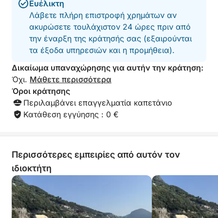
Ευέλικτη
αναμνήσεις με τους ανθρώπους που αγαπάτε.
Λάβετε πλήρη επιστροφή χρημάτων αν
ακυρώσετε τουλάχιστον 24 ώρες πριν από
Περιλαμβάνονται καύσιμα.
την έναρξη της κράτησής σας (εξαιρούνται
τα έξοδα υπηρεσιών και η προμήθεια).
Μην διστάσετε να επικοινωνήσετε μαζί μου στο
Click&Boat για πληροφορίες και για να κάνετε
Δικαίωμα υπαναχώρησης για αυτήν την κράτηση:
κράτηση σε αυτό το σκάφος υψηλών επιδόσεων και
Όχι.
Μάθετε περισσότερα
να δημιουργήσετε αξέχαστες αναμνήσεις με την
Όροι κράτησης
οικογένεια και τους φίλους σας!
Περιλαμβάνει επαγγελματία καπετάνιο
Κατάθεση εγγύησης : 0 €
Περισσότερες εμπειρίες από αυτόν τον
ιδιοκτήτη