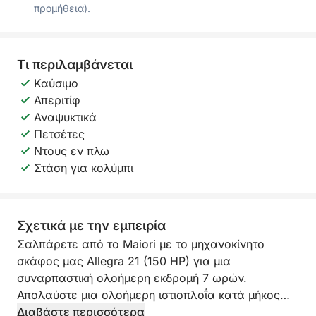
προμήθεια).
Τι περιλαμβάνεται
Καύσιμο
Απεριτίφ
Αναψυκτικά
Πετσέτες
Ντους εν πλω
Στάση για κολύμπι
Σχετικά με την εμπειρία
Σαλπάρετε από το Maiori με το μηχανοκίνητο
σκάφος μας Allegra 21 (150 HP) για μια
συναρπαστική ολοήμερη εκδρομή 7 ωρών.
Απολαύστε μια ολοήμερη ιστιοπλοΐα κατά μήκος
της ακτής Αμάλφι, βυθιζόμενοι στη θάλασσα με
Διαβάστε περισσότερα