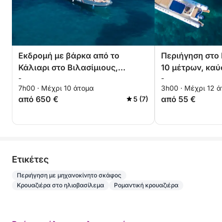
Εκδρομή με βάρκα από το
Περιήγηση στο 
Κάλιαρι στο Βιλασίμιους,
10 μέτρων, καύ
-
-
ανάμεσα σε όρμους και
συμπεριλαμβάν
7h00 · Μέχρι 10 άτομα
3h00 · Μέχρι 12 
κρυστάλλινη θάλασσα
από 650 €
από 55 €
5 (7)
Eτικέτες
Περιήγηση με μηχανοκίνητο σκάφος
Κρουαζιέρα στο ηλιοβασίλεμα
Ρομαντική κρουαζιέρα