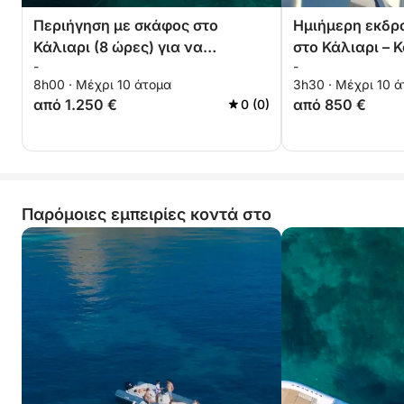
Περιήγηση με σκάφος στο
Ημιήμερη εκδρ
Κάλιαρι (8 ώρες) για να
στο Κάλιαρι – Κ
-
-
ανακαλύψετε μυστικούς όρμους
κρυστάλλινη 
8h00 · Μέχρι 10 άτομα
3h30 · Μέχρι 10 
και να χαλαρώσετε στη
από 1.250 €
από 850 €
0 (0)
θάλασσα. Προσαρμόσιμη
περιήγηση.
Παρόμοιες εμπειρίες κοντά στο