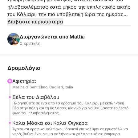
ηλιοβασιλέματος κατά μήκος της εκπληκτικής ακτής
του Κάλιαρι, την πιο υποβλητική ώρα της ημέρας
για να απολαύσετε τη θάλασσα με απόλυτη
Διαβάστε περισσότερα
χαλάρωση.
Διοργανώνεται από Mattia
Αναχωρώντας από τη Μαρίνα Sant'Elmo, θα
0 κριτικές
πλεύσετε δίπλα σε μερικούς από τους πιο
όμορφους κολπίσκους της περιοχής, όπως η Cala
Mosca, η Cala Bernat και η Cala Fighera, που
Δρομολόγιο
περιβάλλονται από κρυστάλλινα νερά και
εκπληκτική θέα. Η εκδρομή περιλαμβάνει
Αφετηρία:
Marina di Sant'Elmo, Cagliari, Italia
διαλείμματα για κολύμπι, ιδανικά για χαλάρωση και
απόλαυση της θάλασσας σε μια γαλήνια και
Σέλα του Διαβόλου
μαγευτική ατμόσφαιρα.
Πλοηγηθείτε σε ένα από τα ορόσημα του Κάλιαρι, με εκπληκτική
θέα στην πόλη και τη θάλασσα, ιδανικό για να θαυμάσετε το ζεστό
φως του ηλιοβασιλέματος.
Ένα πλήρες απεριτίφ σας περιμένει στο πλοίο, που
Κάλα Μόσκα και Κάλα Φιγκέρα
περιλαμβάνει ένα μπουκάλι κρασί ή prosecco,
Άγριοι και γραφικοί κολπίσκοι, ιδανικοί για κολύμπι σε κρυστάλλινα
αναψυκτικά, σνακ και τυπικά τοπικά προϊόντα
νερά, βυθισμένοι σε μια γαλήνια και χαλαρωτική ατμόσφαιρα.