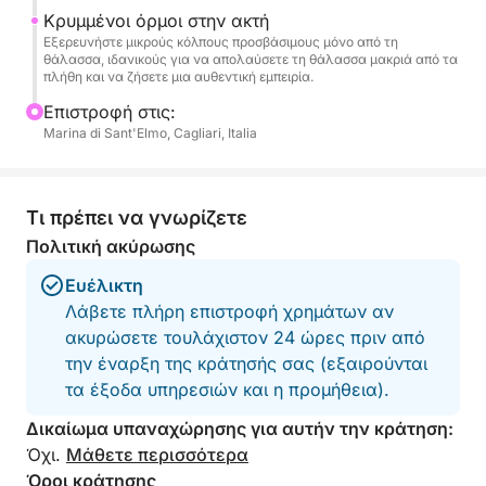
κατόπιν αιτήματος.
Κρυμμένοι όρμοι στην ακτή
Εξερευνήστε μικρούς κόλπους προσβάσιμους μόνο από τη
Μπορείτε επίσης να προσαρμόσετε την εμπειρία με
θάλασσα, ιδανικούς για να απολαύσετε τη θάλασσα μακριά από τα
πλήθη και να ζήσετε μια αυθεντική εμπειρία.
ποτά ή συγκεκριμένα αιτήματα, κάνοντας τη στιγμή
ακόμα πιο ξεχωριστή.
Επιστροφή στις:
Marina di Sant'Elmo, Cagliari, Italia
Τα κατοικίδια είναι ευπρόσδεκτα στο πλοίο, ώστε
να μπορείτε να μοιραστείτε αυτό το αξέχαστο
ηλιοβασίλεμα με τον τετράποδο φίλο σας.
Τι πρέπει να γνωρίζετε
Πολιτική ακύρωσης
Καθώς ο ήλιος δύει στον ορίζοντα, μπορείτε να
Ευέλικτη
χαλαρώσετε στο πλοίο και να απολαύσετε τα
Λάβετε πλήρη επιστροφή χρημάτων αν
μοναδικά χρώματα και τη μαγική ατμόσφαιρα,
ακυρώσετε τουλάχιστον 24 ώρες πριν από
ιδανική για ζευγάρια, φίλους ή μικρές παρέες.
την έναρξη της κράτησής σας (εξαιρούνται
τα έξοδα υπηρεσιών και η προμήθεια).
Δικαίωμα υπαναχώρησης για αυτήν την κράτηση:
Όχι.
Μάθετε περισσότερα
Όροι κράτησης