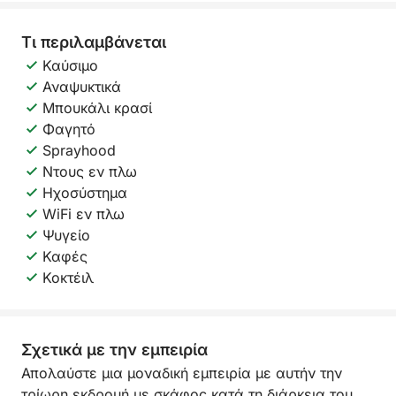
Τι περιλαμβάνεται
Καύσιμο
Αναψυκτικά
Μπουκάλι κρασί
Φαγητό
Sprayhood
Ντους εν πλω
Ηχοσύστημα
WiFi εν πλω
Ψυγείο
Καφές
Κοκτέιλ
Σχετικά με την εμπειρία
Απολαύστε μια μοναδική εμπειρία με αυτήν την
τρίωρη εκδρομή με σκάφος κατά τη διάρκεια του