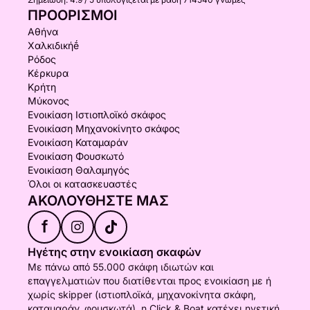
ΠΡΟΟΡΙΣΜΟΊ
Αθήνα
Χαλκιδικήḗ
Ρόδος
Κέρκυρα
Κρήτη
Μύκονος
Ενοικίαση Ιστιοπλοϊκό σκάφος
Ενοικίαση Μηχανοκίνητο σκάφος
Ενοικίαση Καταμαράν
Ενοικίαση Φουσκωτό
Ενοικίαση Θαλαμηγός
Όλοι οι κατασκευαστές
ΑΚΟΛΟΥΘΉΣΤΕ ΜΑΣ
f
Ηγέτης στην ενοικίαση σκαφών
Με πάνω από 55.000 σκάφη ιδιωτών και
επαγγελματιών που διατίθενται προς ενοικίαση με ή
χωρίς skipper (ιστιοπλοϊκά, μηχανοκίνητα σκάφη,
καταμαράν, φουσκωτά), η Click & Boat κατέχει ηγετική