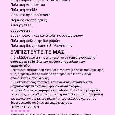
Πολιτική Απορρήτου
Πολιτική cookie
Όροι και προϋποθέσεις
Νομικές ειδοποιήσεις
Συνεργάτες
Εγγραφείτε!
Ευρετηρίαση και κατάταξη καταχωρίσεων
Πολιτική επίλυσης διαφορών
Πολιτική διαχείρισης αξιολογήσεων
ΕΜΠΙΣΤΕΥΤΕΊΤΕ ΜΑΣ
Η Click&Boat κατέχει ηγετική θέση στον τομέα
ενοικίασης
σκαφών μεταξύ ιδιωτών ή μέσω επαγγελματιών
εκμισθωτών.
Βρείτε ένα σκάφος που διατίθεται για ενοικίαση σε πολύ χαμηλή
τιμή, ή προτείνετε το σκάφος σας προς ενοικίαση για να
αποκομίσετε έξτρα κέρδος.
Η Click&Boat σάς προτείνει την ενοικίαση
ιστιοπλοϊκών,
μηχανοκίνητων σκαφών, φουσκωτών σκαφών,
ποταμόπλοιων, καταμαράν και jet-ski.
Επιλέξτε τη διάρκεια
ενοικίασης που επιθυμείτε με πλήρη ευελιξία (ημέρα, εβδομάδα)
και επικοινωνήστε με τον ιδιοκτήτη του σκάφους για να του
θέσετε απευθείας όλες τις ερωτήσεις σας.
ΓΝΏΜΕΣ ΠΕΛΑΤΏΝ
Σημείωση:
4.9 / 5
υπολογίζεται με βάση 714540 γνώμες