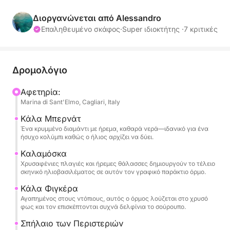
εκδρομή με βάρκα. Ιδανική για ρομαντικές
αποδράσεις, ταξίδια του μέλιτος, γενέθλια,
Διοργανώνεται από Alessandro
επετείους ή ακόμα και εκπληκτικές προτάσεις
Επαληθευμένο σκάφος
·
Super ιδιοκτήτης ·
7 κριτικές
γάμου, αυτή η εμπειρία προσφέρει μια ολόκληρη
μέρα ήλιου, θάλασσας και εορτασμών στις πιο
όμορφες γωνιές της νότιας ακτής της Σαρδηνίας.
Δρομολόγιο
Αναχωρούμε από τη Μαρίνα ντι Σαντ'Έλμο για μια
Αφετηρία:
Marina di Sant'Elmo, Cagliari, Italy
αποκλειστική ιστιοπλοΐα κατά μήκος της
νοτιοανατολικής ακτής της Σαρδηνίας, αφήνοντας
Κάλα Μπερνάτ
τον ρυθμό της ημέρας αποκλειστικά σε εσάς. Αφού
Ένα κρυμμένο διαμάντι με ήρεμα, καθαρά νερά—ιδανικό για ένα
ήσυχο κολύμπι καθώς ο ήλιος αρχίζει να δύει.
περάσουμε από τους βράχους του Σέλα ντελ
Ντιάβολο, θα συνεχίσουμε προς ολοένα και πιο
Καλαμόσκα
Χρυσαφένιες πλαγιές και ήρεμες θάλασσες δημιουργούν το τέλειο
άγρια και παρθένα τοπία.
σκηνικό ηλιοβασιλέματος σε αυτόν τον γραφικό παράκτιο όρμο.
Θα πλεύσετε ανάμεσα σε κρυμμένους όρμους και
Κάλα Φιγκέρα
κρυστάλλινα νερά, σταματώντας για κολύμπι και
Αγαπημένος στους ντόπιους, αυτός ο όρμος λούζεται στο χρυσό
χαλάρωση σε μοναδικές τοποθεσίες κατά μήκος
φως και τον επισκέπτονται συχνά δελφίνια το σούρουπο.
της διαδρομής προς το Βιλασίμιους,
Σπήλαιο των Περιστεριών
συμπεριλαμβανομένων εντυπωσιακών παραλιών