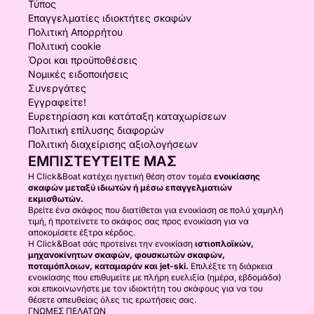
Τύπος
Επαγγελματίες ιδιοκτήτες σκαφών
Πολιτική Απορρήτου
Πολιτική cookie
Όροι και προϋποθέσεις
Νομικές ειδοποιήσεις
Συνεργάτες
Εγγραφείτε!
Ευρετηρίαση και κατάταξη καταχωρίσεων
Πολιτική επίλυσης διαφορών
Πολιτική διαχείρισης αξιολογήσεων
ΕΜΠΙΣΤΕΥΤΕΊΤΕ ΜΑΣ
Η Click&Boat κατέχει ηγετική θέση στον τομέα
ενοικίασης
σκαφών μεταξύ ιδιωτών ή μέσω επαγγελματιών
εκμισθωτών.
Βρείτε ένα σκάφος που διατίθεται για ενοικίαση σε πολύ χαμηλή
τιμή, ή προτείνετε το σκάφος σας προς ενοικίαση για να
αποκομίσετε έξτρα κέρδος.
Η Click&Boat σάς προτείνει την ενοικίαση
ιστιοπλοϊκών,
μηχανοκίνητων σκαφών, φουσκωτών σκαφών,
ποταμόπλοιων, καταμαράν και jet-ski.
Επιλέξτε τη διάρκεια
ενοικίασης που επιθυμείτε με πλήρη ευελιξία (ημέρα, εβδομάδα)
και επικοινωνήστε με τον ιδιοκτήτη του σκάφους για να του
θέσετε απευθείας όλες τις ερωτήσεις σας.
ΓΝΏΜΕΣ ΠΕΛΑΤΏΝ