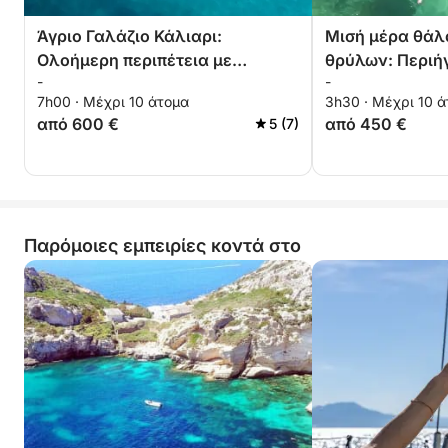
Άγριο Γαλάζιο Κάλιαρι:
Μισή μέρα θάλ
Ολοήμερη περιπέτεια με
θρύλων: Περιή
-
-
φουσκωτό στους μυστικούς
φουσκωτό κατά
7h00 · Μέχρι 10 άτομα
3h30 · Μέχρι 10 
όρμους της σέλας του διαβόλου
εμβληματικής 
από 600 €
από 450 €
5 (7)
Κάλιαρι
Παρόμοιες εμπειρίες κοντά στο