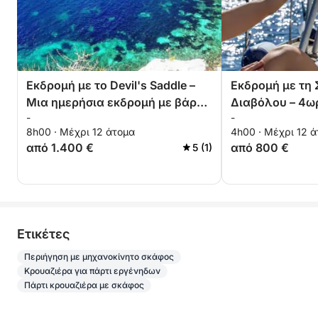
Εκδρομή με το Devil's Saddle –
Εκδρομή με τη 
Μια ημερήσια εκδρομή με βάρκα
Διαβόλου – 4ωρ
-
-
κατά μήκος της ακτής του
Περιήγηση στο 
8h00 · Μέχρι 12 άτομα
4h00 · Μέχρι 12 
Κάλιαρι
από 1.400 €
από 800 €
5 (1)
Eτικέτες
Περιήγηση με μηχανοκίνητο σκάφος
Κρουαζιέρα για πάρτι εργένηδων
Πάρτι κρουαζιέρα με σκάφος