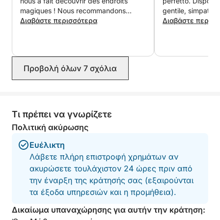
απολαύσετε ένα ρομαντικό γεύμα
nous a fait découvrir des endroits
perfetto. Disponib
magiques ! Nous recommandons
gentile, simpatico 
αγκυροβολημένο; Απλώς ρωτήστε. Το σκάφος μας
fortement.
Διαβάστε περισσότερα
Problem solver pe
Διαβάστε περισ
είναι γρήγορο, ασφαλές και ιδανικό για πλοήγηση
andato a recuperar
κατά μήκος των βραχωδών ακτών της Σαρδηνίας,
dimenticati per l’a
προσφέροντας πρόσβαση σε ήσυχους όρμους και
complesso siamo r
μαγευτικά σημεία που τα μεγαλύτερα σκάφη απλά
e soddisfatti.
Προβολή όλων 7 σχόλια
δεν μπορούν να φτάσουν. Δεν πρόκειται για μια
άκαμπτη εκδρομή: είναι το δικό σας ιδιωτικό πάρτι
στη θάλασσα, προσαρμοσμένο στον χρόνο σας, το
στυλ σας και την ομάδα σας.
Τι πρέπει να γνωρίζετε
Πολιτική ακύρωσης
Ευέλικτη
Λάβετε πλήρη επιστροφή χρημάτων αν
ακυρώσετε τουλάχιστον 24 ώρες πριν από
την έναρξη της κράτησής σας (εξαιρούνται
τα έξοδα υπηρεσιών και η προμήθεια).
Δικαίωμα υπαναχώρησης για αυτήν την κράτηση: