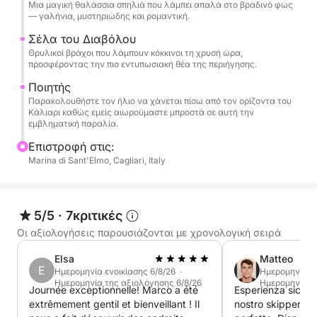
Μια μαγική θαλάσσια σπηλιά που λάμπει απαλά στο βραδινό φως
όπως το Mari Pintau και άλλων κολπίσκων που είναι
— γαλήνια, μυστηριώδης και ρομαντική.
προσβάσιμοι μόνο από τη θάλασσα.
Σέλα του Διαβόλου
Κατά τη διάρκεια της εκδρομής, θα έχετε άφθονο
Θρυλικοί βράχοι που λάμπουν κόκκινοι τη χρυσή ώρα,
χρόνο για να απολαύσετε τη θάλασσα, να κάνετε
προσφέροντας την πιο εντυπωσιακή θέα της περιήγησης.
κολύμβηση με αναπνευστήρα και απλώς να
Ποιητής
χαλαρώσετε μακριά από τα πλήθη. Στο πλοίο,
Παρακολουθήστε τον ήλιο να χάνεται πίσω από τον ορίζοντα του
Κάλιαρι καθώς εμείς αιωρούμαστε μπροστά σε αυτή την
μπορείτε να χαλαρώσετε, να κάνετε ηλιοθεραπεία
εμβληματική παραλία.
ή να απολαύσετε τοστ, θαυμάζοντας την
Επιστροφή στις:
εκπληκτική θέα.
Marina di Sant'Elmo, Cagliari, Italy
Μια μεγαλύτερη και πιο ολοκληρωμένη εμπειρία,
ιδανική για όσους θέλουν να εξερευνήσουν την πιο
αυθεντική και εντυπωσιακή πλευρά της ακτής μέχρι
5/5
·
7κριτικές
το Βιλασίμιους, βιώνοντας τη θάλασσα με απόλυτη
ελευθερία και άνεση.
Οι αξιολογήσεις παρουσιάζονται με χρονολογική σειρά
Αυτό που κάνει αυτή την εμπειρία να ξεχωρίζει
Elsa
Matteo
είναι η ευελιξία και η προσαρμογή της. Θέλετε να
E
Ημερομηνία ενοικίασης 6/8/26 ·
Ημερομηνία εν
γιορτάσετε γενέθλια με φίλους, να ακούσετε την
Ημερομηνία της αξιολόγησης 6/8/26
Ημερομηνία τ
Journée exceptionnelle! Marco a été
Esperienza sicuram
αγαπημένη σας λίστα αναπαραγωγής ή να
extrêmement gentil et bienveillant ! Il
nostro skipper, M