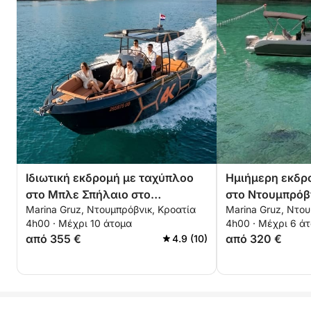
Ιδιωτική εκδρομή με ταχύπλοο
Ημιήμερη εκδρ
στο Μπλε Σπήλαιο στο
στο Ντουμπρόβ
Marina Gruz, Ντουμπρόβνικ, Κροατία
Marina Gruz, Ντου
Ντουμπρόβνικ
μηχανοκίνητο 
4h00 · Μέχρι 10 άτομα
4h00 · Μέχρι 6 ά
από 355 €
από 320 €
4.9 (10)