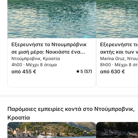
Εξερευνήστε το Ντουμπρόβνικ
Εξερευνήστε τι
σε μισή μέρα: Νοικιάστε ένα
ακτής και των 
Ντούμπροβνικ, Κροατία
Marina Gruz, Ντου
μηχανοκίνητο σκάφος για 4
Ντουμπρόβνικ
4h00 · Μέχρι 8 άτομα
8h00 · Μέχρι 8 ά
ώρες
από 455 €
από 630 €
5 (57)
Παρόμοιες εμπειρίες κοντά στο Ντούμπροβνικ,
Κροατία