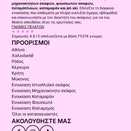
μηχανοκίνητων σκαφών, φουσκωτών σκαφών,
ποταμόπλοιων, καταμαράν και jet-ski.
Επιλέξτε τη διάρκεια
ενοικίασης που επιθυμείτε με πλήρη ευελιξία (ημέρα, εβδομάδα)
και επικοινωνήστε με τον ιδιοκτήτη του σκάφους για να του
θέσετε απευθείας όλες τις ερωτήσεις σας.
ΓΝΏΜΕΣ ΠΕΛΑΤΏΝ
Σημείωση:
4.9 / 5
υπολογίζεται με βάση 711274 γνώμες
ΠΡΟΟΡΙΣΜΟΊ
Αθήνα
Χαλκιδικήḗ
Ρόδος
Κέρκυρα
Κρήτη
Μύκονος
Ενοικίαση Ιστιοπλοϊκό σκάφος
Ενοικίαση Μηχανοκίνητο σκάφος
Ενοικίαση Καταμαράν
Ενοικίαση Φουσκωτό
Ενοικίαση Θαλαμηγός
Όλοι οι κατασκευαστές
ΑΚΟΛΟΥΘΉΣΤΕ ΜΑΣ