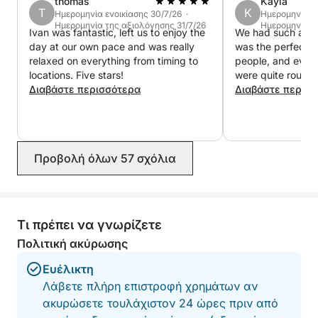
thomas
Kayla
μεσημεριανό γεύμα, αν θέλετε.
T
K
Ημερομηνία ενοικίασης 30/7/26 ·
Ημερομηνία εν
Ημερομηνία της αξιολόγησης 31/7/26
Ημερομηνία τ
Ivan was fantastic, left us to enjoy the
We had such a gr
Καθ' όλη τη διάρκεια της ημέρας, μπορείτε να
day at our own pace and was really
was the perfect si
απολαύσετε κολύμπι, snorkeling, χαλάρωση στο
relaxed on everything from timing to
people, and even
σκάφος και εξερεύνηση με τον δικό σας ρυθμό, με
locations. Five stars!
were quite rough 
το δρομολόγιο πλήρως προσαρμοσμένο στις
Διαβάστε περισσότερα
so friendly and 
Διαβάστε περισ
took us to the mos
προτιμήσεις σας.
that were quieter
weather
Με ποτά, εξοπλισμό snorkeling και καύσιμα που
περιλαμβάνονται, όλα είναι οργανωμένα για μια
Προβολή όλων 57 σχόλια
ομαλή και ξέγνοιαστη μέρα.
Μια τέλεια εμπειρία για όσους θέλουν να
Τι πρέπει να γνωρίζετε
απολαύσουν πλήρως τα νησιά του Ντουμπρόβνικ
σε μια ολοκληρωμένη και αξέχαστη μέρα.
Πολιτική ακύρωσης
Ευέλικτη
Λάβετε πλήρη επιστροφή χρημάτων αν
ακυρώσετε τουλάχιστον 24 ώρες πριν από