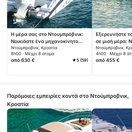
Η μέρα σας στο Ντουμπρόβνικ:
Εξερευνήστε τ
Νοικιάστε ένα μηχανοκίνητο
σε μισή μέρα: 
Ντούμπροβνικ, Κροατία
Ντούμπροβνικ, Κρ
σκάφος για μια ολόκληρη μέρα
μηχανοκίνητο 
8h00 · Μέχρι 8 άτομα
4h00 · Μέχρι 8 ά
εξερεύνησης
ώρες
από 630 €
από 455 €
5 (59)
Παρόμοιες εμπειρίες κοντά στο Ντούμπροβνικ,
Κροατία