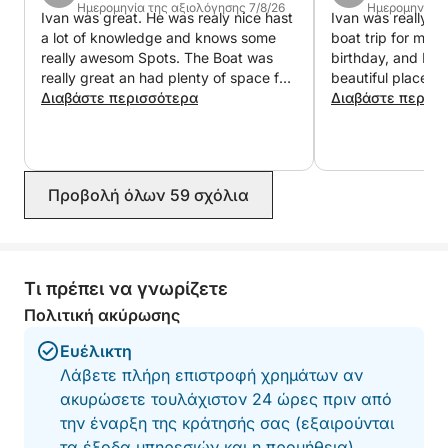
σας ρυθμό και να επικεντρωθείτε σε αυτό που σας
Ημερομηνία της αξιολόγησης 7/8/26
Ημερομηνία τ
Ivan was great. He was realy nice hast
Ivan was really g
αρέσει περισσότερο.
a lot of knowledge and knows some
boat trip for me a
really awesom Spots. The Boat was
birthday, and Ivan
Μπορείτε επίσης να επιλέξετε να περάσετε χρόνο
really great an had plenty of space for
beautiful places,
περπατώντας σε μικρά νησιωτικά χωριά ή να
us 8. He took his time is alwasy up for
Διαβάστε περισσότερα
to swim and make
Διαβάστε περισ
a talk explains every spot and was
us feel like it’s 
σταματήσετε σε ένα παραθαλάσσιο εστιατόριο για
kind enought to stop the Boat when
drinks and snorke
να απολαύσετε τοπική κουζίνα (προαιρετικά),
we saw a nice spot to take a swim. We
recommend him 
προσθέτοντας μια αυθεντική πινελιά στην εμπειρία
would devenetly do it again.
σας.
Προβολή όλων 59 σχόλια
Ιδανική για ζευγάρια, οικογένειες ή παρέες φίλων,
αυτή η ολοήμερη εκδρομή προσφέρει έναν
Τι πρέπει να γνωρίζετε
ολοκληρωμένο και εξατομικευμένο τρόπο να
γνωρίσετε το Ντουμπρόβνικ από τη θάλασσα.
Πολιτική ακύρωσης
Ευέλικτη
Ένας άψογος συνδυασμός χαλάρωσης,
Λάβετε πλήρη επιστροφή χρημάτων αν
εξερεύνησης και αξέχαστης θέας στην ακτή.
ακυρώσετε τουλάχιστον 24 ώρες πριν από
την έναρξη της κράτησής σας (εξαιρούνται
τα έξοδα υπηρεσιών και η προμήθεια).