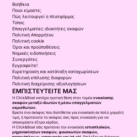
Βοήθεια
Ποιοι είμαστε;
Πώς λειτουργεί η πλατφόρμα;
Τύπος
Επαγγελματίες ιδιοκτήτες σκαφών
Πολιτική Απορρήτου
Πολιτική cookie
Όροι και προϋποθέσεις
Νομικές ειδοποιήσεις
Συνεργάτες
Εγγραφείτε!
Ευρετηρίαση και κατάταξη καταχωρίσεων
Πολιτική επίλυσης διαφορών
Πολιτική διαχείρισης αξιολογήσεων
ΕΜΠΙΣΤΕΥΤΕΊΤΕ ΜΑΣ
Η Click&Boat κατέχει ηγετική θέση στον τομέα
ενοικίασης
σκαφών μεταξύ ιδιωτών ή μέσω επαγγελματιών
εκμισθωτών.
Βρείτε ένα σκάφος που διατίθεται για ενοικίαση σε πολύ χαμηλή
τιμή, ή προτείνετε το σκάφος σας προς ενοικίαση για να
αποκομίσετε έξτρα κέρδος.
Η Click&Boat σάς προτείνει την ενοικίαση
ιστιοπλοϊκών,
μηχανοκίνητων σκαφών, φουσκωτών σκαφών,
ποταμόπλοιων, καταμαράν και jet-ski.
Επιλέξτε τη διάρκεια