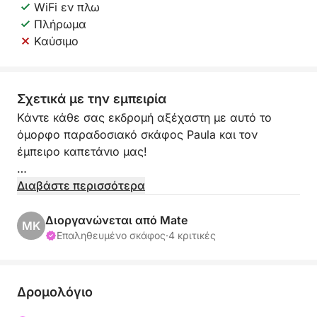
WiFi εν πλω
Πλήρωμα
Καύσιμο
Σχετικά με την εμπειρία
Κάντε κάθε σας εκδρομή αξέχαστη με αυτό το
όμορφο παραδοσιακό σκάφος Paula και τον
έμπειρο καπετάνιο μας!
Το σκάφος βρίσκεται στο Omiš και μπορεί να
Διαβάστε περισσότερα
ναυλωθεί μόνο με 2 μέλη πληρώματος (καπετάνιος
+ επιπλέον μέλος πληρώματος) τα οποία
Διοργανώνεται από Mate
MK
περιλαμβάνονται ήδη στην τιμή. Η ελάχιστη
Επαληθευμένο σκάφος
·
4 κριτικές
περίοδος ενοικίασης είναι η μισή ημέρα (9-15 / 16-
22). Θα σας παρέχεται δωρεάν θέση στάθμευσης
στη μαρίνα μπροστά από το σκάφος μας για όλη
Δρομολόγιο
την ημέρα.