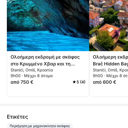
Ολοήμερη εκδρομή με σκάφος
Ολοήμερη εκδρ
στο Κρυμμένο Χβαρ και τη
Brač Hidden Ba
Stanići, Omiš, Κροατία
Stanići, Omiš, Κρο
Γαλάζια Σπηλιά
9h00 · Μέχρι 8 άτομα
9h00 · Μέχρι 8 ά
από 750 €
από 600 €
5 (4)
Eτικέτες
Περιήγηση με μηχανοκίνητο σκάφος