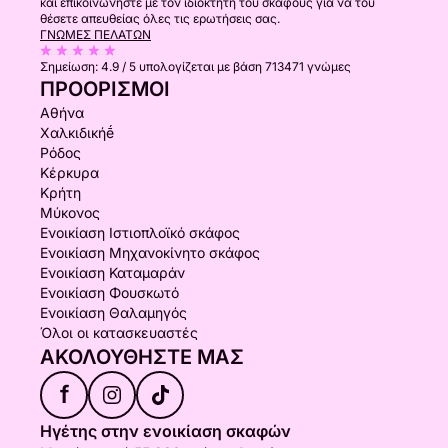
και επικοινωνήστε με τον ιδιοκτήτη του σκάφους για να του
θέσετε απευθείας όλες τις ερωτήσεις σας.
ΓΝΏΜΕΣ ΠΕΛΑΤΏΝ
Σημείωση:
4.9 / 5
υπολογίζεται με βάση 713471 γνώμες
ΠΡΟΟΡΙΣΜΟΊ
Αθήνα
Χαλκιδικήḗ
Ρόδος
Κέρκυρα
Κρήτη
Μύκονος
Ενοικίαση Ιστιοπλοϊκό σκάφος
Ενοικίαση Μηχανοκίνητο σκάφος
Ενοικίαση Καταμαράν
Ενοικίαση Φουσκωτό
Ενοικίαση Θαλαμηγός
Όλοι οι κατασκευαστές
ΑΚΟΛΟΥΘΉΣΤΕ ΜΑΣ
f
Ηγέτης στην ενοικίαση σκαφών