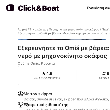
Ενοικίαση σ
Αρχική
/
Τι να κάνεις
/
Περιήγηση με μηχανοκίνητο σκάφος
/
Περιή
Εξερευνήστε το Omiš με βάρκα: Μια ολόκληρη μέρα στο νερό με 
Εξερευνήστε το Omiš με βάρκα
νερό με μηχανοκίνητο σκάφος
Općina Omiš, Κροατία
4.9
9
44 ΑΞΙΟΛΟΓΗΣΕΙΣ
ΑΤΟΜΑ
Με τον skipper
Θα σας συνοδεύει ένας skipper που μιλάει Αγγλικά
Εξαιρετικός ιδιοκτήτης
Ivan είναι ένας έμπειρος ενοικιαστής σκαφών με εξ