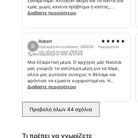
ξαναμέναμε! Άλλαξαν ακόμη και τα πάντα για
εμάς χωρίς κανένα πρόβλημα ή κόστος,
παρόλο που κλείσαμε λάθος ημερομηνίες!
Διαβάστε περισσότερα
Robert
R
Ημερομηνία ενοικίασης 28/6/26 · Ημερομηνία
της αξιολόγησης 28/6/26
Μεταφρασμένο από Αγγλικά
Μια εξαιρετική μέρα. Ο αρχηγός μας Νικολάι
μας γνώριζε τα καλύτερα μέρη για να πάμε,
αλλά μας ρωτούσε συνεχώς τι θέλαμε και
φρόντισε να είμαστε ευχαριστημένοι. Η
επικοινωνία με τον Ιβάν και την ομάδα
Διαβάστε περισσότερα
Click&Boat πριν από το ταξίδι ήταν επίσης πολύ
καλή.
Προβολή όλων 44 σχόλια
Τι πρέπει να γνωρίζετε