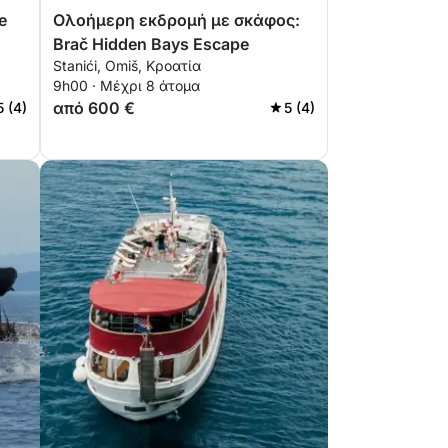
e
Ολοήμερη εκδρομή με σκάφος:
Brač Hidden Bays Escape
Stanići, Omiš, Κροατία
9h00 · Μέχρι 8 άτομα
από 600 €
5 (4)
5 (4)