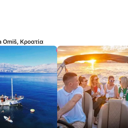
a Omiš, Κροατία