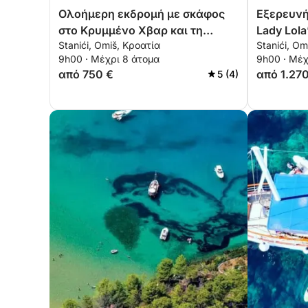
Ολοήμερη εκδρομή με σκάφος
Εξερευνήσ
στο Κρυμμένο Χβαρ και τη
Lady Lola
Stanići, Omiš, Κροατία
Stanići, Om
Γαλάζια Σπηλιά
9h00 · Μέχρι 8 άτομα
9h00 · Μέχ
από 750 €
από 1.27
5 (4)