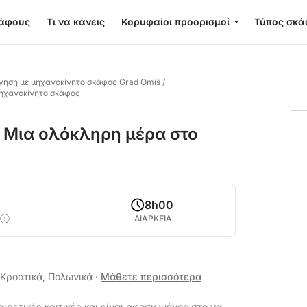
κάφους
Τι να κάνεις
Κορυφαίοι προορισμοί
Τύπος σκά
γηση με μηχανοκίνητο σκάφος Grad Omiš
/
μηχανοκίνητο σκάφος
: Μια ολόκληρη μέρα στο
8h00
ΔΙΑΡΚΕΙΑ
, Κροατικά, Πολωνικά
·
Μάθετε περισσότερα
αιρετικές κριτικές και είναι αφοσιωμένος στο να