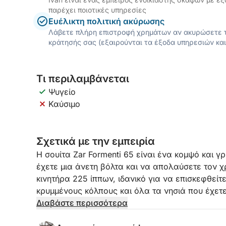
παρέχει ποιοτικές υπηρεσίες
Ευέλικτη πολιτική ακύρωσης
Λάβετε πλήρη επιστροφή χρημάτων αν ακυρώσετε τ
κράτησής σας (εξαιρούνται τα έξοδα υπηρεσιών και
Τι περιλαμβάνεται
Ψυγείο
Καύσιμο
Σχετικά με την εμπειρία
Η σουίτα Zar Formenti 65 είναι ένα κομψό και 
έχετε μια άνετη βόλτα και να απολαύσετε τον χ
κινητήρα 225 ίππων, ιδανικό για να επισκεφθείτ
κρυμμένους κόλπους και όλα τα νησιά που έχετε
μπορεί να φιλοξενήσει έως και 12 άτομα. Είναι
Διαβάστε περισσότερα
μπιμίνι στην πλώρη, GPS, ντους και πολλά άλλα