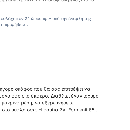
ουλάχιστον 24 ώρες πριν από την έναρξη της
 η προμήθεια).
γρήγορο σκάφος που θα σας επιτρέψει να
ρόνο σας στο έπακρο. Διαθέτει έναν ισχυρό
ε μακρινά μέρη, να εξερευνήσετε
 στο μυαλό σας. Η σουίτα Zar Formenti 65
 εξοπλισμένη με χώρο ηλιοθεραπείας με
 απαραίτητα.