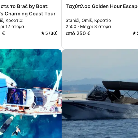
τε το Brač by Boat:
Ταχύπλοο Golden Hour Escap
’s Charming Coast Tour
iš, Κροατία
Stanići, Omiš, Κροατία
ρι 12 άτομα
2h00 · Μέχρι 8 άτομα
0 €
από 250 €
5 (30)