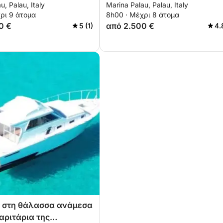
u, Palau, Italy
Marina Palau, Palau, Italy
το Budelli
Παλάου
ρι 9 άτομα
8h00 · Μέχρι 8 άτομα
0 €
από 2.500 €
5 (1)
4.
 στη θάλασσα ανάμεσα
αριτάρια της