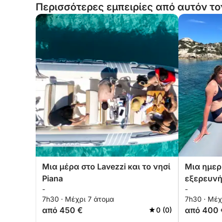
Περισσότερες εμπειρίες από αυτόν το
Μια μέρα στο Lavezzi και το νησί
Μια ημερ
Piana
εξερευνή
-
-
La Madda
7h30 · Μέχρι 7 άτομα
7h30 · Μέχ
από 450 €
από 400 
0 (0)