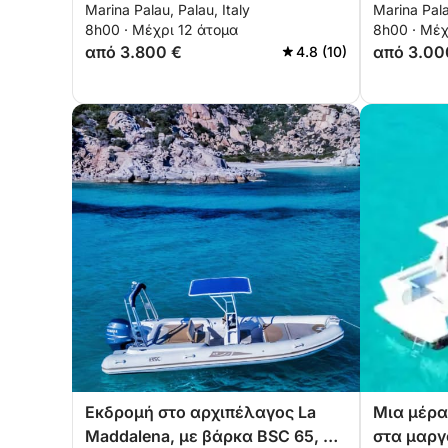
Marina Palau, Palau, Italy
Marina Pala
Caprera, Maddalena, Spargi &
Caprera σ
8h00 · Μέχρι 12 άτομα
8h00 · Μέχ
Budelli
από 3.800 €
από 3.00
4.8 (10)
Εκδρομή στο αρχιπέλαγος La
Μια μέρα
Maddalena, με βάρκα BSC 65, με
στα μαργ