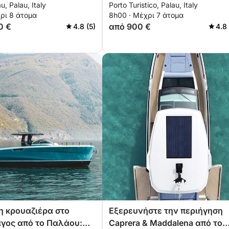
u, Palau, Italy
Porto Turistico, Palau, Italy
Maddalena, Spargi &
Αρχιπέλαγος και το Island
ρι 8 άτομα
8h00 · Μέχρι 7 άτομα
Hopping
0 €
από 900 €
4.8 (5)
4.8
 κρουαζιέρα στο
Εξερευνήστε την περιήγηση
γος από το Παλάου:
Caprera & Maddalena από το