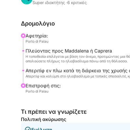
τραβήξετε αξέχαστες φωτογραφίες ή να απολαύ
Super ιδιοκτήτης ·
6 κριτικές
νερά.
Δρομολόγιο
Ένα απεριτίφ στο πλοίο συνοδεύει την χρυσή ώ
αποκλειστική και ρομαντική εμπειρία. Ιδανική γι
Αφετηρία:
γιορτάσετε μια ειδική περίσταση, αυτή η εκδρομ
Porto di Palau
ατμόσφαιρας.
Πλεύοντας προς Maddalena ή Caprera
Η τοποθεσία επιλέγεται με βάση τον άνεμο, προτιμώντας μια θέ
Ένας μοναδικός τρόπος για να τελειώσετε την η
απολαύσετε πλήρως το ηλιοβασίλεμα πάνω από τη θάλασσα.
Απεριτίφ εν πλω κατά τη διάρκεια της χρυσής
Απεριτίφ και κολύμπι στο ηλιοβασίλεμα με τοπικές σπεσιαλιτέ, 
Επιστροφή στις:
Porto di Palau
Τι πρέπει να γνωρίζετε
Πολιτική ακύρωσης
Ευέλικτη