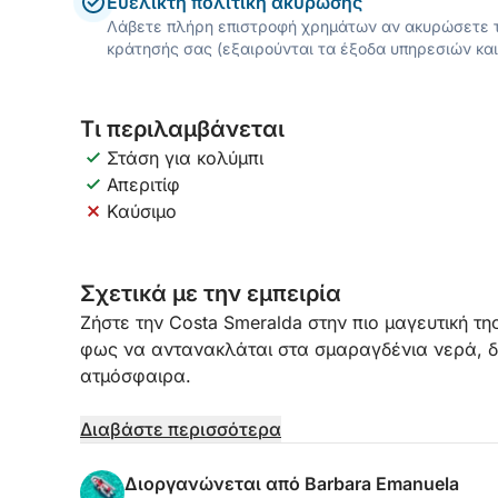
Ευέλικτη πολιτική ακύρωσης
Λάβετε πλήρη επιστροφή χρημάτων αν ακυρώσετε τ
κράτησής σας (εξαιρούνται τα έξοδα υπηρεσιών και
Τι περιλαμβάνεται
Στάση για κολύμπι
Απεριτίφ
Καύσιμο
Σχετικά με την εμπειρία
Ζήστε την Costa Smeralda στην πιο μαγευτική της
φως να αντανακλάται στα σμαραγδένια νερά, δη
ατμόσφαιρα.
Η ιστιοπλοΐα κατά το ηλιοβασίλεμα προσφέρει ε
Διαβάστε περισσότερα
αρχιπελάγους. Οι γρανιτένιοι βράχοι είναι βαμμ
θάλασσα γίνεται ήρεμη και φωτεινή. Είναι η ιδα
Διοργανώνεται από Barbara Emanuela