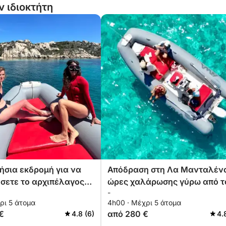
ν ιδιοκτήτη
ήσια εκδρομή για να
Απόδραση στη Λα Μανταλένα
σετε το αρχιπέλαγος
ώρες χαλάρωσης γύρω από τ
-
lena
αρχιπέλαγος
ρι 5 άτομα
4h00 · Μέχρι 5 άτομα
€
από 280 €
4.8 (6)
4.