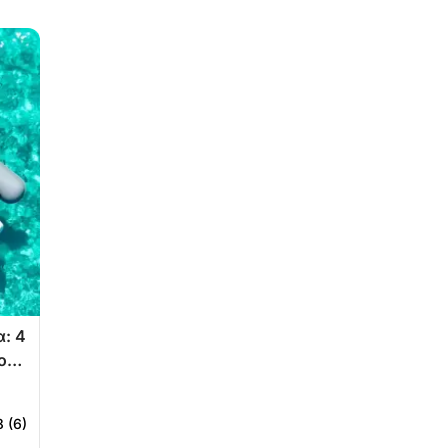
: 4
ο
8 (6)