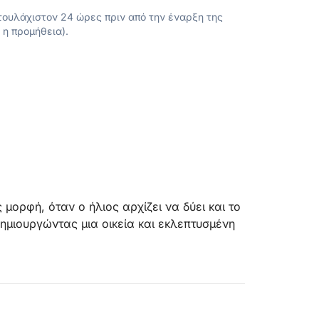
ουλάχιστον 24 ώρες πριν από την έναρξη της
 η προμήθεια).
 μορφή, όταν ο ήλιος αρχίζει να δύει και το
μιουργώντας μια οικεία και εκλεπτυσμένη
κπληκτική θέα στα πιο όμορφα νησιά του
ένοι με χρυσό και πορτοκαλί, ενώ η
νική στιγμή για να χαλαρώσετε, να