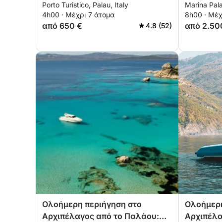
Porto Turistico, Palau, Italy
Marina Pala
το Παλάου
Caprera, 
4h00 · Μέχρι 7 άτομα
8h00 · Μέχ
Budelli
από 650 €
από 2.50
4.8 (52)
Ολοήμερη περιήγηση στο
Ολοήμερη
Αρχιπέλαγος από το Παλάου:
Αρχιπέλα