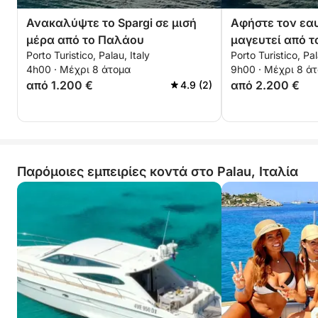
Ανακαλύψτε το Spargi σε μισή
Αφήστε τον εα
μέρα από το Παλάου
μαγευτεί από τ
Porto Turistico, Palau, Italy
Porto Turistico, Pal
Κορσικής
4h00 · Μέχρι 8 άτομα
9h00 · Μέχρι 8 ά
από 1.200 €
από 2.200 €
4.9 (2)
Παρόμοιες εμπειρίες κοντά στο Palau, Ιταλία