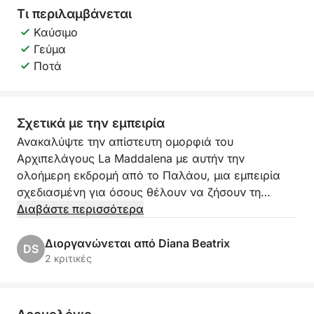
Τι περιλαμβάνεται
Καύσιμο
Γεύμα
Ποτά
Σχετικά με την εμπειρία
Ανακαλύψτε την απίστευτη ομορφιά του
Αρχιπελάγους La Maddalena με αυτήν την
ολοήμερη εκδρομή από το Παλάου, μια εμπειρία
σχεδιασμένη για όσους θέλουν να ζήσουν τη
θάλασσα της Σαρδηνίας με απόλυτη χαλάρωση
Διαβάστε περισσότερα
και ελευθερία.
Διοργανώνεται από Diana Beatrix
DS
Θα πλεύσετε ανάμεσα σε μερικά από τα πιο
2 κριτικές
εντυπωσιακά νησιά της Μεσογείου,
περιτριγυρισμένα από τιρκουάζ νερά, λευκές
παραλίες και μοναδικά φυσικά τοπία. Κατά τη