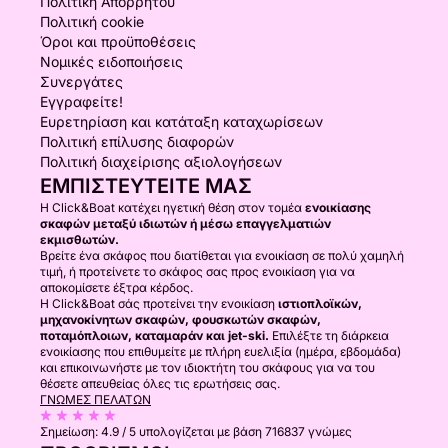
Πολιτική Απορρήτου
Πολιτική cookie
Όροι και προϋποθέσεις
Νομικές ειδοποιήσεις
Συνεργάτες
Εγγραφείτε!
Ευρετηρίαση και κατάταξη καταχωρίσεων
Πολιτική επίλυσης διαφορών
Πολιτική διαχείρισης αξιολογήσεων
ΕΜΠΙΣΤΕΥΤΕΊΤΕ ΜΑΣ
Η Click&Boat κατέχει ηγετική θέση στον τομέα
ενοικίασης
σκαφών μεταξύ ιδιωτών ή μέσω επαγγελματιών
εκμισθωτών.
Βρείτε ένα σκάφος που διατίθεται για ενοικίαση σε πολύ χαμηλή
τιμή, ή προτείνετε το σκάφος σας προς ενοικίαση για να
αποκομίσετε έξτρα κέρδος.
Η Click&Boat σάς προτείνει την ενοικίαση
ιστιοπλοϊκών,
μηχανοκίνητων σκαφών, φουσκωτών σκαφών,
ποταμόπλοιων, καταμαράν και jet-ski.
Επιλέξτε τη διάρκεια
ενοικίασης που επιθυμείτε με πλήρη ευελιξία (ημέρα, εβδομάδα)
και επικοινωνήστε με τον ιδιοκτήτη του σκάφους για να του
θέσετε απευθείας όλες τις ερωτήσεις σας.
ΓΝΏΜΕΣ ΠΕΛΑΤΏΝ
Σημείωση:
4.9 / 5
υπολογίζεται με βάση 716837 γνώμες