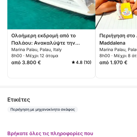
Ολοήμερη εκδρομή από το
Περιήγηση στο
Παλάου: Ανακαλύψτε την
Maddalena
Marina Palau, Palau, Italy
Marina Palau, Palau
Caprera & Maddalena
8h00 · Μέχρι 12 άτομα
8h00 · Μέχρι 8 ά
από 3.800 €
από 1.970 €
4.8 (10)
Eτικέτες
Περιήγηση με μηχανοκίνητο σκάφος
Βρήκατε όλες τις πληροφορίες που