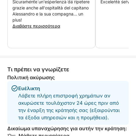
αρχιπελάγους, μακριά από τα πλήθη και σε μια
Sicuramente un'esperienza da ripetere
Excelente service
χαλαρή ατμόσφαιρα.
grazie anche all'ospitalità del capitano
Alessandro e la sua compagna... un
plus!
Ιδανικό για ζευγάρια, οικογένειες ή παρέες φίλων,
Διαβάστε περισσότερα
είναι ο ιδανικός τρόπος για να ζήσετε την πιο
αυθεντική παραλία της Σαρδηνίας.
Τι πρέπει να γνωρίζετε
Πολιτική ακύρωσης
Ευέλικτη
Λάβετε πλήρη επιστροφή χρημάτων αν
ακυρώσετε τουλάχιστον 24 ώρες πριν από
την έναρξη της κράτησής σας (εξαιρούνται
τα έξοδα υπηρεσιών και η προμήθεια).
Δικαίωμα υπαναχώρησης για αυτήν την κράτηση:
Όχι.
Μάθετε περισσότερα