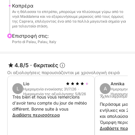
μπορείτε να θαυμάσετε την περίφημη ροζ παραλία
Καπρέρα
Αν η θάλασσα το επιτρέπει, μπορούμε να πλεύσουμε γύρω από το
Budelli καθώς περνάτε.
νησί Maddalena και να εξερευνήσουμε μερικούς από τους όρμους
της Caprera, επιλέγοντας ένα από τα πολλά μαγευτικά σημεία για
μια τελευταία στάση.
Καθ' όλη τη διάρκεια της ημέρας, θα έχετε άφθονο
χρόνο για να σταματήσετε για κολύμπι, κολύμβηση
Επιστροφή στις:
με αναπνευστήρα ή απλώς να χαλαρώσετε στον
Porto di Palau, Palau, Italy
ήλιο, περιτριγυρισμένοι από ένα παρθένο φυσικό
τοπίο. Η ταχύτητα και η ευελιξία της βάρκας BWA
550 θα σας επιτρέψουν να φτάσετε εύκολα σε
4.8/5
·
6κριτικές
κάθε κρυφή γωνιά, κάνοντας το ταξίδι σας κάτι
Οι αξιολογήσεις παρουσιάζονται με χρονολογική σειρά
περισσότερο από μια απλή περιήγηση, αλλά μια
Lio
Annika
πραγματικά εξατομικευμένη περιπέτεια για να
L
A
Ημερομηνία ενοικίασης 31/7/26 ·
Ημερομηνία εν
ανακαλύψετε μερικές από τις πιο όμορφες
Ημερομηνία της αξιολόγησης 5/8/26
Ημερομηνία τ
Μεταφρασμένο α
Très bien et nous vous remercions
παραλίες της Μεσογείου.
d'avoir tenu compte du jour de météo
Περάσαμε μια μέ
différent. Bonne suite à vous
ενήλικες και 2 πα
Η βάρκα είναι εξοπλισμένη με όλο τον απαραίτητο
Διαβάστε περισσότερα
και απολαύσαμε 
εξοπλισμό ασφαλείας και διαθέτει τέντα. Για ένα
Όμορφη περιοχή 
ταξίδι στα ονειρεμένα σημεία της βόρειας
αναπνευστήρα, π
Διαβάστε περισ
σε κρυστάλλινα 