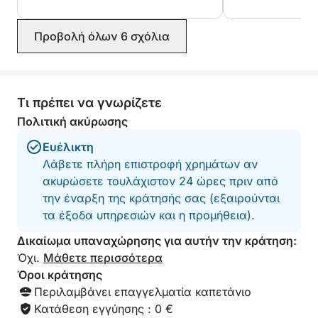
Γκαλούρα!
μας ήταν φιλική 
Υπέροχη μέρα, σ
Η βάρκα δεν είναι πολύ μεγάλη και για άνεση,
Προβολή όλων 6 σχόλια
αυτό το ταξίδι! (
είναι καλύτερο να κάνετε κράτηση για μέγιστο
γνωρίζετε: πληρ
αριθμό 4 ενηλίκων ή για παράδειγμα, 2 ενήλικες
και υπάρχει επιπ
καπετάνιο + καύσ
και 3 παιδιά.
Τι πρέπει να γνωρίζετε
Πολιτική ακύρωσης
Ευέλικτη
Λάβετε πλήρη επιστροφή χρημάτων αν
ακυρώσετε τουλάχιστον 24 ώρες πριν από
την έναρξη της κράτησής σας (εξαιρούνται
τα έξοδα υπηρεσιών και η προμήθεια).
Δικαίωμα υπαναχώρησης για αυτήν την κράτηση:
Όχι.
Μάθετε περισσότερα
Όροι κράτησης
Περιλαμβάνει επαγγελματία καπετάνιο
Κατάθεση εγγύησης : 0 €