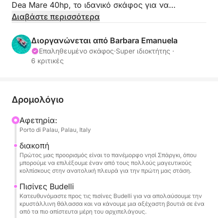
Dea Mare 40hp, το ιδανικό σκάφος για να
ανακαλύψετε τα θαύματα του αρχιπελάγους La
Διαβάστε περισσότερα
Maddalena με απόλυτη ελευθερία. Αυτό το
ευέλικτο και ευέλικτο φουσκωτό σκάφος είναι
Διοργανώνεται από Barbara Emanuela
ιδανικό για να περιηγηθείτε στα πιο όμορφα νησιά
Επαληθευμένο σκάφος
·
Super ιδιοκτήτης ·
6 κριτικές
και κολπίσκους, προσφέροντας μια οικεία και
αξέχαστη εμπειρία.
Η διαδρομή μας θα σας οδηγήσει μέσα από τα
Δρομολόγιο
κρυστάλλινα νερά που περιβάλλουν τα κύρια
Αφετηρία:
νησιά. Η πρώτη σας στάση θα μπορούσε να είναι
Porto di Palau, Palau, Italy
το νησί Spargi, με τις παραλίες με ψιλή άμμο όπως
η Cala Corsara και η Cala Soraya, όπου μπορείτε να
διακοπή
Πρώτος μας προορισμός είναι το πανέμορφο νησί Σπάργκι, όπου
βουτήξετε σε μια θάλασσα που λαμπυρίζει με
μπορούμε να επιλέξουμε έναν από τους πολλούς μαγευτικούς
καραϊβικές αποχρώσεις. Στη συνέχεια, μπορείτε να
κολπίσκους στην ανατολική πλευρά για την πρώτη μας στάση.
κατευθυνθείτε στις φυσικές πισίνες ανάμεσα στα
Πισίνες Budelli
νησιά Budelli και Santa Maria, ένα τιρκουάζ υδάτινο
Κατευθυνόμαστε προς τις πισίνες Budelli για να απολαύσουμε την
σώμα γνωστό παγκοσμίως για την εκπληκτική
κρυστάλλινη θάλασσα και να κάνουμε μια αξέχαστη βουτιά σε ένα
από τα πιο απίστευτα μέρη του αρχιπελάγους.
ομορφιά του. Αν και η αποβίβαση δεν επιτρέπεται,