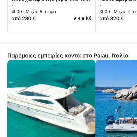
-
-
αρχιπέλαγος
4h00 · Μέχρι 5 άτομα
3h00 · Μέχρι 7 ά
από 280 €
από 320 €
4.8 (6)
Παρόμοιες εμπειρίες κοντά στο Palau, Ιταλία