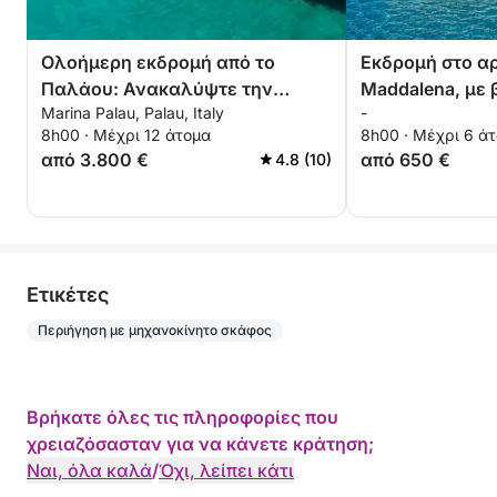
Ολοήμερη εκδρομή από το
Εκδρομή στο α
Παλάου: Ανακαλύψτε την
Maddalena, με 
Marina Palau, Palau, Italy
-
Caprera & Maddalena
οδηγό (ολόκλη
8h00 · Μέχρι 12 άτομα
8h00 · Μέχρι 6 ά
ωρών)
από 3.800 €
από 650 €
4.8 (10)
Eτικέτες
Περιήγηση με μηχανοκίνητο σκάφος
Βρήκατε όλες τις πληροφορίες που
χρειαζόσασταν για να κάνετε κράτηση;
Ναι, όλα καλά
/
Όχι, λείπει κάτι