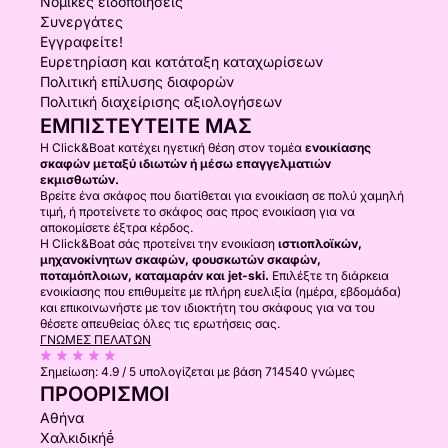
Νομικές ειδοποιήσεις
Συνεργάτες
Εγγραφείτε!
Ευρετηρίαση και κατάταξη καταχωρίσεων
Πολιτική επίλυσης διαφορών
Πολιτική διαχείρισης αξιολογήσεων
ΕΜΠΙΣΤΕΥΤΕΊΤΕ ΜΑΣ
Η Click&Boat κατέχει ηγετική θέση στον τομέα
ενοικίασης
σκαφών μεταξύ ιδιωτών ή μέσω επαγγελματιών
εκμισθωτών.
Βρείτε ένα σκάφος που διατίθεται για ενοικίαση σε πολύ χαμηλή
τιμή, ή προτείνετε το σκάφος σας προς ενοικίαση για να
αποκομίσετε έξτρα κέρδος.
Η Click&Boat σάς προτείνει την ενοικίαση
ιστιοπλοϊκών,
μηχανοκίνητων σκαφών, φουσκωτών σκαφών,
ποταμόπλοιων, καταμαράν και jet-ski.
Επιλέξτε τη διάρκεια
ενοικίασης που επιθυμείτε με πλήρη ευελιξία (ημέρα, εβδομάδα)
και επικοινωνήστε με τον ιδιοκτήτη του σκάφους για να του
θέσετε απευθείας όλες τις ερωτήσεις σας.
ΓΝΏΜΕΣ ΠΕΛΑΤΏΝ
Σημείωση:
4.9 / 5
υπολογίζεται με βάση 714540 γνώμες
ΠΡΟΟΡΙΣΜΟΊ
Αθήνα
Χαλκιδικήḗ