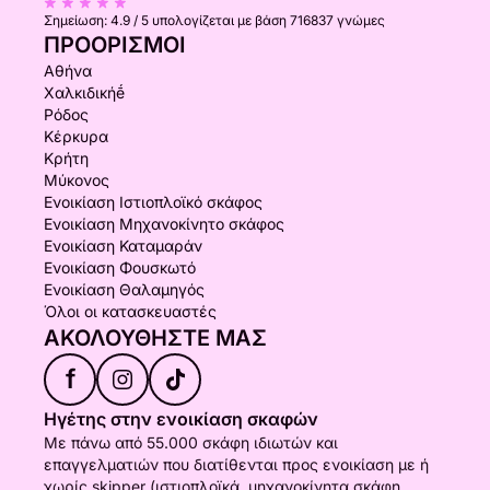
Σημείωση:
4.9 / 5
υπολογίζεται με βάση 716837 γνώμες
ΠΡΟΟΡΙΣΜΟΊ
Αθήνα
Χαλκιδικήḗ
Ρόδος
Κέρκυρα
Κρήτη
Μύκονος
Ενοικίαση Ιστιοπλοϊκό σκάφος
Ενοικίαση Μηχανοκίνητο σκάφος
Ενοικίαση Καταμαράν
Ενοικίαση Φουσκωτό
Ενοικίαση Θαλαμηγός
Όλοι οι κατασκευαστές
ΑΚΟΛΟΥΘΉΣΤΕ ΜΑΣ
f
Ηγέτης στην ενοικίαση σκαφών
Με πάνω από 55.000 σκάφη ιδιωτών και
επαγγελματιών που διατίθενται προς ενοικίαση με ή
χωρίς skipper (ιστιοπλοϊκά, μηχανοκίνητα σκάφη,