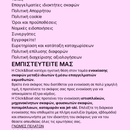
Επαγγελματίες ιδιοκτήτες σκαφών
Πολιτική Απορρήτου
Πολιτική cookie
Όροι και προϋποθέσεις
Νομικές ειδοποιήσεις
Συνεργάτες
Εγγραφείτε!
Ευρετηρίαση και κατάταξη καταχωρίσεων
Πολιτική επίλυσης διαφορών
Πολιτική διαχείρισης αξιολογήσεων
ΕΜΠΙΣΤΕΥΤΕΊΤΕ ΜΑΣ
Η Click&Boat κατέχει ηγετική θέση στον τομέα
ενοικίασης
σκαφών μεταξύ ιδιωτών ή μέσω επαγγελματιών
εκμισθωτών.
Βρείτε ένα σκάφος που διατίθεται για ενοικίαση σε πολύ χαμηλή
τιμή, ή προτείνετε το σκάφος σας προς ενοικίαση για να
αποκομίσετε έξτρα κέρδος.
Η Click&Boat σάς προτείνει την ενοικίαση
ιστιοπλοϊκών,
μηχανοκίνητων σκαφών, φουσκωτών σκαφών,
ποταμόπλοιων, καταμαράν και jet-ski.
Επιλέξτε τη διάρκεια
ενοικίασης που επιθυμείτε με πλήρη ευελιξία (ημέρα, εβδομάδα)
και επικοινωνήστε με τον ιδιοκτήτη του σκάφους για να του
θέσετε απευθείας όλες τις ερωτήσεις σας.
ΓΝΏΜΕΣ ΠΕΛΑΤΏΝ