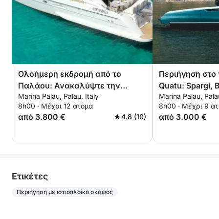
Ολοήμερη εκδρομή από το
Περιήγηση στο 
Παλάου: Ανακαλύψτε την
Quatu: Spargi, 
Marina Palau, Palau, Italy
Marina Palau, Palau
Caprera & Maddalena
La Maddalena
8h00 · Μέχρι 12 άτομα
8h00 · Μέχρι 9 ά
από 3.800 €
από 3.000 €
4.8 (10)
Eτικέτες
Περιήγηση με ιστιοπλοϊκό σκάφος