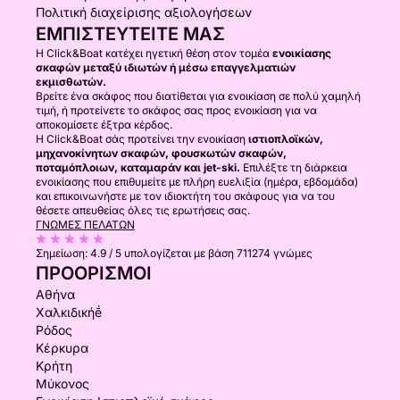
Πολιτική διαχείρισης αξιολογήσεων
ΕΜΠΙΣΤΕΥΤΕΊΤΕ ΜΑΣ
Η Click&Boat κατέχει ηγετική θέση στον τομέα
ενοικίασης
σκαφών μεταξύ ιδιωτών ή μέσω επαγγελματιών
εκμισθωτών.
Βρείτε ένα σκάφος που διατίθεται για ενοικίαση σε πολύ χαμηλή
τιμή, ή προτείνετε το σκάφος σας προς ενοικίαση για να
αποκομίσετε έξτρα κέρδος.
Η Click&Boat σάς προτείνει την ενοικίαση
ιστιοπλοϊκών,
μηχανοκίνητων σκαφών, φουσκωτών σκαφών,
ποταμόπλοιων, καταμαράν και jet-ski.
Επιλέξτε τη διάρκεια
ενοικίασης που επιθυμείτε με πλήρη ευελιξία (ημέρα, εβδομάδα)
και επικοινωνήστε με τον ιδιοκτήτη του σκάφους για να του
θέσετε απευθείας όλες τις ερωτήσεις σας.
ΓΝΏΜΕΣ ΠΕΛΑΤΏΝ
Σημείωση:
4.9 / 5
υπολογίζεται με βάση 711274 γνώμες
ΠΡΟΟΡΙΣΜΟΊ
Αθήνα
Χαλκιδικήḗ
Ρόδος
Κέρκυρα
Κρήτη
Μύκονος