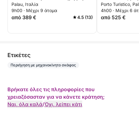
Palau, Ιταλία
Porto Turistico, Pal
ιστιοπλοΐας με ιστιοπλοϊκό
οδηγό (μισή ημ
9h00 · Μέχρι 9 άτομα
4h00 · Μέχρι 6 ά
σκάφος
από 389 €
από 525 €
4.5 (13)
Eτικέτες
Περιήγηση με μηχανοκίνητο σκάφος
Βρήκατε όλες τις πληροφορίες που
χρειαζόσασταν για να κάνετε κράτηση;
Ναι, όλα καλά
/
Όχι, λείπει κάτι