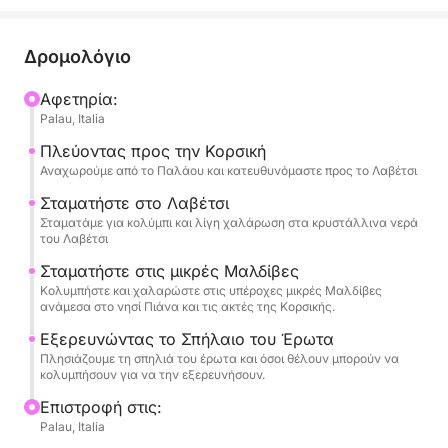
και της Isola Piana. Τα κρυστάλλινα νερά και ο
τιρκουάζ βυθός δημιουργούν ένα μοναδικό σκηνικό
για κολύμπι, κολύμβηση με αναπνευστήρα και
Δρομολόγιο
χαλάρωση.
Αφετηρία:
Palau, Italia
Μια δυναμική αλλά και χαλαρωτική εμπειρία,
ιδανική για όσους θέλουν να ζήσουν τη θάλασσα
Πλεύοντας προς την Κορσική
αυθεντικά και χωρίς βιασύνη.
Αναχωρούμε από το Παλάου και κατευθυνόμαστε προς το Λαβέτσι
Σταματήστε στο Λαβέτσι
Σταματάμε για κολύμπι και λίγη χαλάρωση στα κρυστάλλινα νερά
του Λαβέτσι
Σταματήστε στις μικρές Μαλδίβες
Κολυμπήστε και χαλαρώστε στις υπέροχες μικρές Μαλδίβες
ανάμεσα στο νησί Πιάνα και τις ακτές της Κορσικής.
Εξερευνώντας το Σπήλαιο του Έρωτα
Πλησιάζουμε τη σπηλιά του έρωτα και όσοι θέλουν μπορούν να
κολυμπήσουν για να την εξερευνήσουν.
Επιστροφή στις:
Palau, Italia