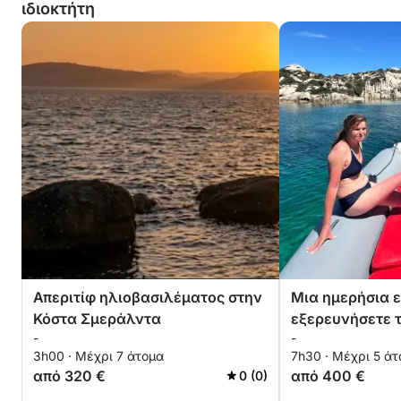
ιδιοκτήτη
Απεριτίφ ηλιοβασιλέματος στην
Μια ημερήσια ε
Κόστα Σμεράλντα
εξερευνήσετε 
-
-
La Maddalena
3h00 · Μέχρι 7 άτομα
7h30 · Μέχρι 5 ά
από 320 €
από 400 €
0 (0)