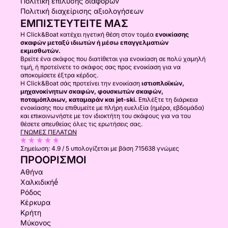
Πολιτική επίλυσης διαφορών
Πολιτική διαχείρισης αξιολογήσεων
ΕΜΠΙΣΤΕΥΤΕΊΤΕ ΜΑΣ
Η Click&Boat κατέχει ηγετική θέση στον τομέα
ενοικίασης
σκαφών μεταξύ ιδιωτών ή μέσω επαγγελματιών
εκμισθωτών.
Βρείτε ένα σκάφος που διατίθεται για ενοικίαση σε πολύ χαμηλή
τιμή, ή προτείνετε το σκάφος σας προς ενοικίαση για να
αποκομίσετε έξτρα κέρδος.
Η Click&Boat σάς προτείνει την ενοικίαση
ιστιοπλοϊκών,
μηχανοκίνητων σκαφών, φουσκωτών σκαφών,
ποταμόπλοιων, καταμαράν και jet-ski.
Επιλέξτε τη διάρκεια
ενοικίασης που επιθυμείτε με πλήρη ευελιξία (ημέρα, εβδομάδα)
και επικοινωνήστε με τον ιδιοκτήτη του σκάφους για να του
θέσετε απευθείας όλες τις ερωτήσεις σας.
ΓΝΏΜΕΣ ΠΕΛΑΤΏΝ
Σημείωση:
4.9 / 5
υπολογίζεται με βάση 715638 γνώμες
ΠΡΟΟΡΙΣΜΟΊ
Αθήνα
Χαλκιδικήḗ
Ρόδος
Κέρκυρα
Κρήτη
Μύκονος