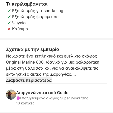
Τι περιλαμβάνεται
Εξοπλισμός για snorkeling
Εξοπλισμός ψαρέματος
Ψυγείο
Καύσιμο
Σχετικά με την εμπειρία
Νοικιάστε ένα εκπληκτικό και ευέλικτο σκάφος
Original Marine 800, ιδανικό για μια χαλαρωτική
μέρα στη θάλασσα και για να ανακαλύψετε τις
εκπληκτικές ακτές της Σαρδηνίας.
Διαβάστε περισσότερα
Το Marley είναι πιστοποιημένο για 14 άτομα, αλλά
για μεγαλύτερη άνεση, ο μέγιστος αριθμός
Διοργανώνεται από Guido
επιβατών στο σκάφος περιορίζεται σε 9-10 άτομα
Επαληθευμένο σκάφος
·
Super ιδιοκτήτης ·
10 κριτικές
συν τον καπετάνιο.