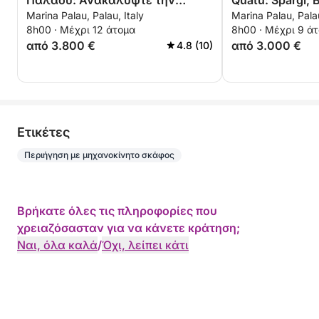
Παλάου: Ανακαλύψτε την
Quatu: Spargi, 
Marina Palau, Palau, Italy
Marina Palau, Palau
Caprera & Maddalena
La Maddalena
8h00 · Μέχρι 12 άτομα
8h00 · Μέχρι 9 ά
από 3.800 €
από 3.000 €
4.8 (10)
Eτικέτες
Περιήγηση με μηχανοκίνητο σκάφος
Βρήκατε όλες τις πληροφορίες που
χρειαζόσασταν για να κάνετε κράτηση;
Ναι, όλα καλά
/
Όχι, λείπει κάτι