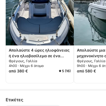
Απολαύστε 4 ώρες ηλιοφάνειας
Απολαύστε μια
ή ένα ηλιοβασίλεμα σε ένα
μηχανοκίνητο σ
Φρέγιους, Γαλλία
Φρέγιους, Γαλλία
μηχανοκίνητο σκάφος στο
4h00 · Μέχρι 6 άτομα
9h00 · Μέχρι 6 ά
Fréjus.
από 380 €
από 580 €
5 (16)
Eτικέτες