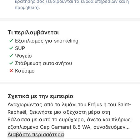
κράτησής σας (εξαιρούνται τα έξοδα υπηρεσιών και η
προμήθεια).
Τι περιλαμβάνεται
Εξοπλισμός για snorkeling
SUP
Ψυγείο
Στάθμευση αυτοκινήτου
Καύσιμο
Σχετικά με την εμπειρία
Αναχωρώντας από το λιμάνι του Fréjus ή του Saint-
Raphaël, ξεκινήστε μια αξέχαστη μέρα στη
θάλασσα με αυτό το ευρύχωρο, άνετο και πλήρως
εξοπλισμένο Cap Camarat 8.5 WA, συνοδευόμενοι
από τον επαγγελματία καπετάνιο σας.
Διαβάστε περισσότερα