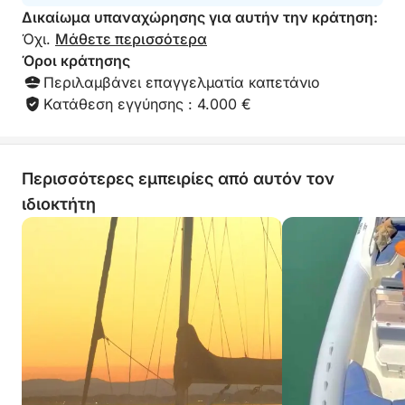
Δικαίωμα υπαναχώρησης για αυτήν την κράτηση:
διασκεδαστική στιγμή με φίλους ή την οικογένεια.
Όχι.
Μάθετε περισσότερα
Όροι κράτησης
Κεράστε τον εαυτό σας μια πραγματική θαλάσσια
Περιλαμβάνει επαγγελματία καπετάνιο
εμπειρία, συνδυάζοντας άνεση, ελευθερία και
Κατάθεση εγγύησης : 4.000 €
ναυτικές απολαύσεις στη Γαλλική Ριβιέρα.
Κάντε κράτηση τώρα και απολαύστε μια εξαιρετική
μέρα στη θάλασσα!
Περισσότερες εμπειρίες από αυτόν τον
ιδιοκτήτη