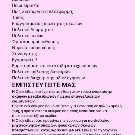
Ποιοι είμαστε;
Πώς λειτουργεί η πλατφόρμα;
Τύπος
Επαγγελματίες ιδιοκτήτες σκαφών
Πολιτική Απορρήτου
Πολιτική cookie
Όροι και προϋποθέσεις
Νομικές ειδοποιήσεις
Συνεργάτες
Εγγραφείτε!
Ευρετηρίαση και κατάταξη καταχωρίσεων
Πολιτική επίλυσης διαφορών
Πολιτική διαχείρισης αξιολογήσεων
ΕΜΠΙΣΤΕΥΤΕΊΤΕ ΜΑΣ
Η Click&Boat κατέχει ηγετική θέση στον τομέα
ενοικίασης
σκαφών μεταξύ ιδιωτών ή μέσω επαγγελματιών
εκμισθωτών.
Βρείτε ένα σκάφος που διατίθεται για ενοικίαση σε πολύ χαμηλή
τιμή, ή προτείνετε το σκάφος σας προς ενοικίαση για να
αποκομίσετε έξτρα κέρδος.
Η Click&Boat σάς προτείνει την ενοικίαση
ιστιοπλοϊκών,
μηχανοκίνητων σκαφών, φουσκωτών σκαφών,
ποταμόπλοιων, καταμαράν και jet-ski.
Επιλέξτε τη διάρκεια
ενοικίασης που επιθυμείτε με πλήρη ευελιξία (ημέρα, εβδομάδα)