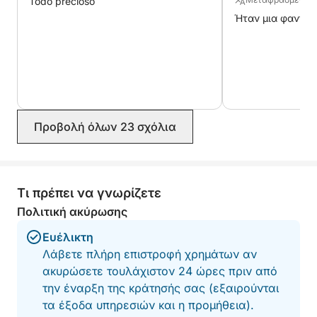
Todo precioso
τέντα ηλίου, τραπέζι εξωτερικού χώρου, ντους,
Ήταν μια φαντασ
ηχοσύστημα και πλατφόρμα κολύμβησης για
εύκολη πρόσβαση στη θάλασσα.
Περιλαμβάνονται:
Καύσιμα
Σανίδα Paddle
Προβολή όλων 23 σχόλια
Seabob (Sublue)
Δεν περιλαμβάνεται (πληρωτέο στο λιμάνι):
Τι πρέπει να γνωρίζετε
- Skipper: 200€
Πολιτική ακύρωσης
Διαθέσιμες επιλογές:
Ευέλικτη
Ρυμουλκούμενος σωλήνας (1 ή 2 άτομα): 40€ /
Λάβετε πλήρη επιστροφή χρημάτων αν
κράτηση
ακυρώσετε τουλάχιστον 24 ώρες πριν από
Wakeboard: 40€ / κράτηση
την έναρξη της κράτησής σας (εξαιρούνται
τα έξοδα υπηρεσιών και η προμήθεια).
Ιδανικό μέγεθος για να μοιραστείτε μια