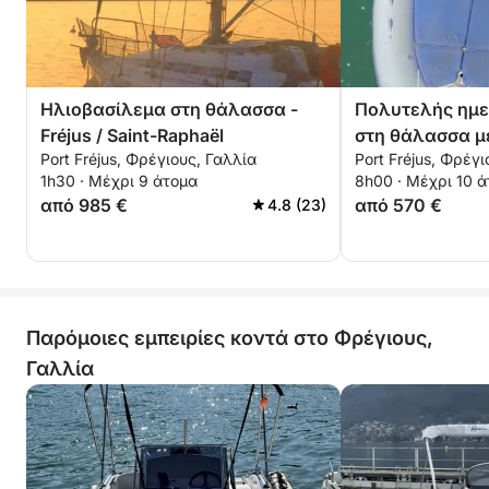
Ηλιοβασίλεμα στη θάλασσα -
Πολυτελής ημε
Fréjus / Saint-Raphaël
στη θάλασσα μ
Port Fréjus, Φρέγιους, Γαλλία
Port Fréjus, Φρέγι
το Fréjus
1h30 · Μέχρι 9 άτομα
8h00 · Μέχρι 10 
από 985 €
από 570 €
4.8 (23)
Παρόμοιες εμπειρίες κοντά στο Φρέγιους,
Γαλλία