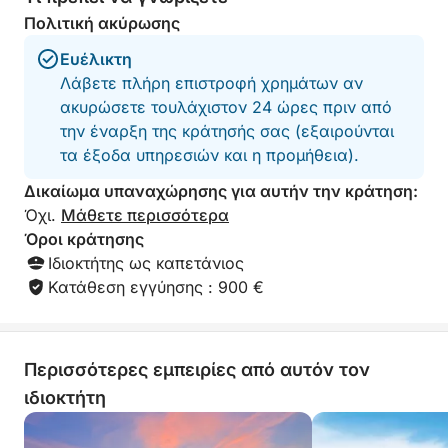
ατμόσφαιρα.
Πολιτική ακύρωσης
Ευέλικτη
Τα καύσιμα περιλαμβάνονται στην τιμή ενοικίασης,
Λάβετε πλήρη επιστροφή χρημάτων αν
επομένως δεν θα έχετε επιπλέον κόστος!
ακυρώσετε τουλάχιστον 24 ώρες πριν από
την έναρξη της κράτησής σας (εξαιρούνται
Για περισσότερες λεπτομέρειες ή για να
τα έξοδα υπηρεσιών και η προμήθεια).
προγραμματίσετε την εκδρομή σας σύμφωνα με τις
επιθυμίες σας, μη διστάσετε να επικοινωνήσετε
Δικαίωμα υπαναχώρησης για αυτήν την κράτηση:
μαζί μου μέσω μηνυμάτων Click&Boat. Θα χαρώ
Όχι.
Μάθετε περισσότερα
πολύ να σας συμβουλεύσω και να σας δείξω τα
Όροι κράτησης
πιο όμορφα σημεία της περιοχής.
Ιδιοκτήτης ως καπετάνιος
Τα λέμε σύντομα στο πλοίο! ⚓
Κατάθεση εγγύησης : 900 €
Περισσότερες εμπειρίες από αυτόν τον
ιδιοκτήτη