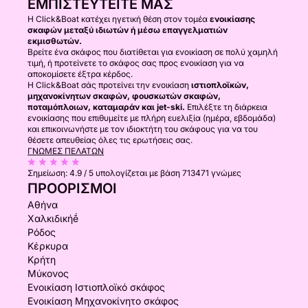
ΕΜΠΙΣΤΕΥΤΕΊΤΕ ΜΑΣ
Η Click&Boat κατέχει ηγετική θέση στον τομέα
ενοικίασης
σκαφών μεταξύ ιδιωτών ή μέσω επαγγελματιών
εκμισθωτών.
Βρείτε ένα σκάφος που διατίθεται για ενοικίαση σε πολύ χαμηλή
τιμή, ή προτείνετε το σκάφος σας προς ενοικίαση για να
αποκομίσετε έξτρα κέρδος.
Η Click&Boat σάς προτείνει την ενοικίαση
ιστιοπλοϊκών,
μηχανοκίνητων σκαφών, φουσκωτών σκαφών,
ποταμόπλοιων, καταμαράν και jet-ski.
Επιλέξτε τη διάρκεια
ενοικίασης που επιθυμείτε με πλήρη ευελιξία (ημέρα, εβδομάδα)
και επικοινωνήστε με τον ιδιοκτήτη του σκάφους για να του
θέσετε απευθείας όλες τις ερωτήσεις σας.
ΓΝΏΜΕΣ ΠΕΛΑΤΏΝ
Σημείωση:
4.9 / 5
υπολογίζεται με βάση 713471 γνώμες
ΠΡΟΟΡΙΣΜΟΊ
Αθήνα
Χαλκιδικήḗ
Ρόδος
Κέρκυρα
Κρήτη
Μύκονος
Ενοικίαση Ιστιοπλοϊκό σκάφος
Ενοικίαση Μηχανοκίνητο σκάφος