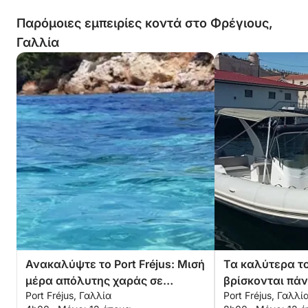
Παρόμοιες εμπειρίες κοντά στο Φρέγιους,
Γαλλία
Ανακαλύψτε το Port Fréjus: Μισή
Τα καλύτερα το
μέρα απόλυτης χαράς σε
βρίσκονται πάν
Port Fréjus, Γαλλία
Port Fréjus, Γαλλί
μηχανοκίνητο σκάφος
ιδιωτική σας ο