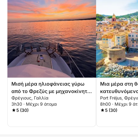
Μισή μέρα ηλιοφάνειας γύρω
Μια μέρα στη 
από το Φρεζύς με μηχανοκίνητο
κατευθυνόμενο
Φρέγιους, Γαλλία
Port Fréjus, Φρέγι
σκάφος
του Σεν Τροπέ
3h30 · Μέχρι 9 άτομα
8h00 · Μέχρι 9 ά
5 (30)
5 (30)