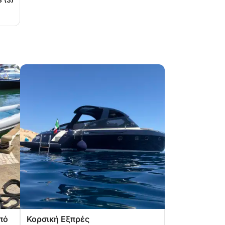
.
πό
Κορσική Εξπρές