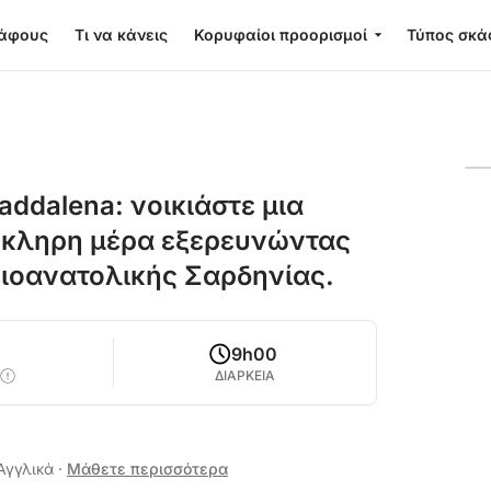
κάφους
Τι να κάνεις
Κορυφαίοι προορισμοί
Τύπος σκά
ddalena: νοικιάστε μια
λόκληρη μέρα εξερευνώντας
ειοανατολικής Σαρδηνίας.
9h00
ΔΙΑΡΚΕΙΑ
 Αγγλικά
·
Μάθετε περισσότερα