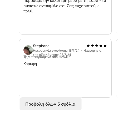
Αρχιπέλαγος Maddalena.
Περάσαμε την καλύτερη μέρα με τη Σάσα - το
συνιστώ ανεπιφύλακτα! Σας ευχαριστούμε
πολύ.
Στο λιμάνι Poltu Quatu, θα βρείτε άφθονο χώρ
σκάφη μας.
Cala Coticcio, Golfo del Pevero, Cala Corsara, S
για μια αξέχαστη μέρα ανάμεσα στους πιο όμορ
Με την επιστροφή σας, μπορείτε να ανακαλύψετ
Stephane
εστιατόρια του γοητευτικού χωριού Poltu Quatu.
Ημερομηνία ενοικίασης 18/7/24 · Ημερομηνία
της αξιολόγησης 23/7/24
Μεταφρασμένο από Αγγλικά
Σας περιμένουμε με χαρά! :)
Κορυφή
Προβολή όλων 5 σχόλια