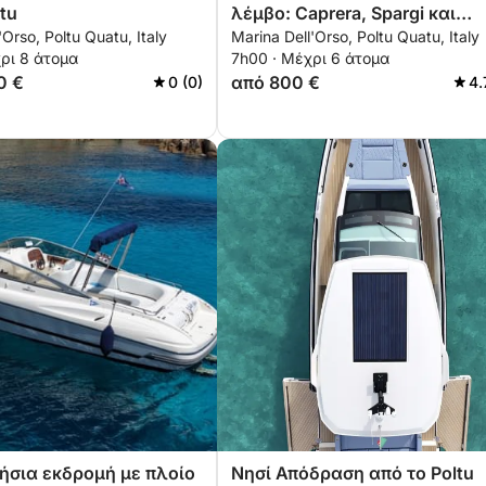
tu
λέμβο: Caprera, Spargi και
'Orso, Poltu Quatu, Italy
Marina Dell'Orso, Poltu Quatu, Italy
Budelli από το Poltu Quatu
ρι 8 άτομα
7h00 · Μέχρι 6 άτομα
0 €
από 800 €
0 (0)
4.
ήσια εκδρομή με πλοίο
Νησί Απόδραση από το Poltu