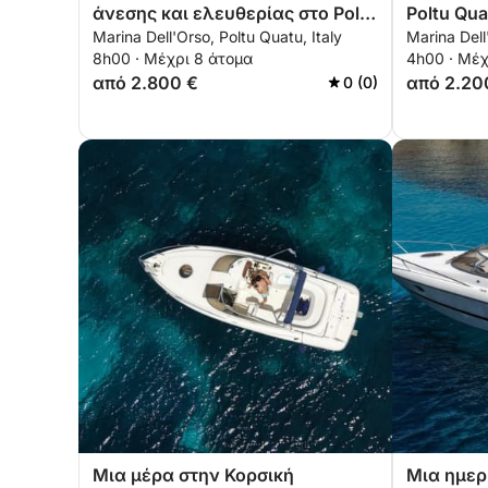
άνεσης και ελευθερίας στο Poltu
Poltu Qua
Marina Dell'Orso, Poltu Quatu, Italy
Marina Dell
Quatu
8h00 · Μέχρι 8 άτομα
4h00 · Μέχ
από 2.800 €
από 2.20
0 (0)
Μια μέρα στην Κορσική
Μια ημερ