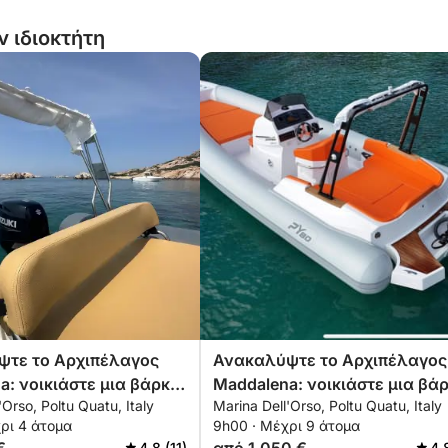
ν ιδιοκτήτη
τε το Αρχιπέλαγος
Ανακαλύψτε το Αρχιπέλαγος
a: νοικιάστε μια βάρκα
Maddalena: νοικιάστε μια βά
'Orso, Poltu Quatu, Italy
Marina Dell'Orso, Poltu Quatu, Italy
άνιο για μια ολόκληρη
με καπετάνιο για μια ολόκλη
ρι 4 άτομα
9h00 · Μέχρι 9 άτομα
ρευνώντας τους
μέρα εξερευνώντας τους
4.8 (11)
4.