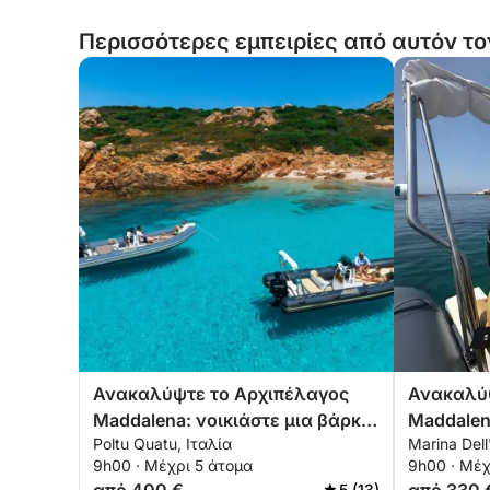
Περισσότερες εμπειρίες από αυτόν το
Ανακαλύψτε το Αρχιπέλαγος
Ανακαλύψ
Maddalena: νοικιάστε μια βάρκα
Maddalen
Poltu Quatu, Ιταλία
Marina Dell
με καπετάνιο για μια ολόκληρη
με καπετ
9h00 · Μέχρι 5 άτομα
9h00 · Μέχ
μέρα εξερευνώντας τους
μέρα εξε
5 (13)