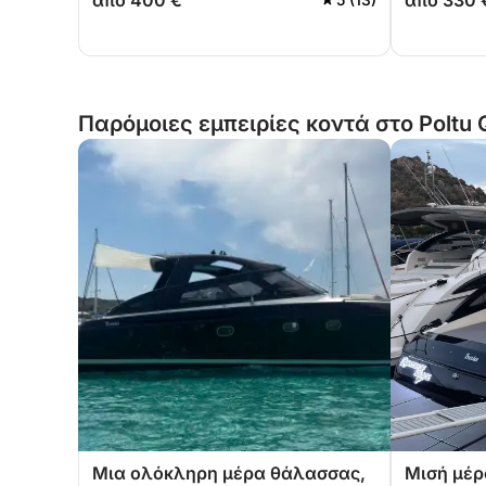
από 400 €
από 330 
μαγικούς όρμους της
μαγικούς
βορειοανατολικής Σαρδηνίας.
βορειοαν
Παρόμοιες εμπειρίες κοντά στο Poltu 
Μια ολόκληρη μέρα θάλασσας,
Μισή μέρ