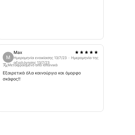
ο στάθμευσης ακριβώς μπροστά από τα
piaggia Rosa... το ιδανικό σημείο εκκίνησης
φους κολπίσκους του κόσμου!
ε την ομορφιά, τα καταστήματα και τα
Max
M
Ημερομηνία ενοικίασης 13/7/23 · Ημερομηνία της
αξιολόγησης 13/7/23
Μεταφρασμένο από Ισπανικά
Εξαιρετικά όλα καινούργιο και όμορφο
σκάφος!!