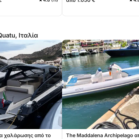
€
από 1.050 €
 όρμους της
μαγικούς όρμους της
ατολικής Σαρδηνίας.
βορειοανατολικής Σαρδηνίας
Quatu, Ιταλία
α χαλάρωσης από το
The Maddalena Archipelago α