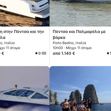
η στην Πόντσα και την
Πόντσα και Παλμαρόλα με
όλα
βάρκα
o, Ιταλία
Porto Badino, Ιταλία
χρι 11 άτομα
10h00 · Μέχρι 11 άτομα
0 €
από 1.140 €
0 (0)