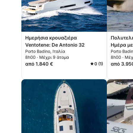
Ημερήσια κρουαζιέρα
Πολυτελέ
Ventotene: De Antonio 32
Ημέρα με
Porto Badino, Ιταλία
Porto Badin
χαλάρωσ
8h00 · Μέχρι 9 άτομα
8h00 · Μέχ
από 1.840 €
από 3.95
0 (1)