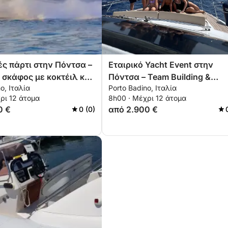
ς πάρτι στην Πόντσα –
Εταιρικό Yacht Event στην
 σκάφος με κοκτέιλ και
Πόντσα – Team Building &
o, Ιταλία
Porto Badino, Ιταλία
η
Πολυτελής Χαλάρωση
ρι 12 άτομα
8h00 · Μέχρι 12 άτομα
0 €
από 2.900 €
0 (0)