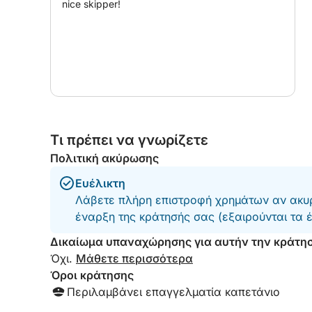
nice skipper!
• ΤΕΡΑΣΤΙΑ ΗΛΙΟΘΗΚΗ ΜΕ ΜΑΞΙΛΑΡΙΑ ΣΤΗΝ Π
• ΑΝΕΤΟ ΜΑΓΙΟ ΜΕ ΔΑΠΕΔΑ ΑΠΟ ΤΙΚ
• ΝΤΟΥΣ
• ΤΗΛΕΧΕΙΡΙΖΟΜΕΝΗ ΥΔΡΑΥΛΙΚΗ ΠΑΣΑ
ΕΞΟΠΛΙΣΜΟΣ:
• ΜΗΧΑΝΟΚΙΝΗΤΗ ΣΚΑΦΗ
• ΜΑΣΚΕΣ ΚΑΙ ΠΕΤΣΕΤΑ
Τι πρέπει να γνωρίζετε
• ΦΟΥΣΚΩΤΟ ΠΛΩΤΟ ΝΗΣΙ
• 2ΘΕΣΙΑ ΣΚΑΦΗ ΥΠΝΟΥ ΜΕ ΚΟΥΠΙΑ
Πολιτική ακύρωσης
• ΔΙΑΦΟΡΑ ΠΛΩΤΗΡΑ
Ευέλικτη
Λάβετε πλήρη επιστροφή χρημάτων αν ακυρ
ΠΕΡΙΛΑΜΒΑΝΟΝΤΑΙ ΣΤΗΝ ΤΙΜΗ:
έναρξη της κράτησής σας (εξαιρούνται τα 
• ΕΠΑΓΓΕΛΜΑΤΙΕΣ ΑΞΙΟΠΙΣΤΑ ΚΥΒΕΡΝΗΤΗΣ
Δικαίωμα υπαναχώρησης για αυτήν την κράτη
ΕΞΑΙΡΟΥΝΤΑΙ ΑΠΟ ΤΗΝ ΤΙΜΗ:
Όχι.
Μάθετε περισσότερα
• ΚΑΥΣΙΜΑ
Όροι κράτησης
Περιλαμβάνει επαγγελματία καπετάνιο
ΚΑΘΗΜΕΡΙΝΑ --> ΜΕΓΙΣΤΟ 9 ΑΤΟΜΑ + ΚΥΒΕΡΝ