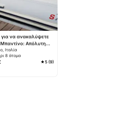
 για να ανακαλύψετε
 Μπαντίνο: Απόλυτη
o, Ιταλία
 στο ιταλικό γαλάζιο
ρι 8 άτομα
€
5 (9)