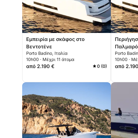
Εμπειρία με σκάφος στο
Περιήγησ
Βεντοτένε
Παλμαρ
Porto Badino, Ιταλία
Porto Badin
10h00 · Μέχρι 11 άτομα
10h00 · Μέ
από 2.190 €
από 2.19
0 (0)