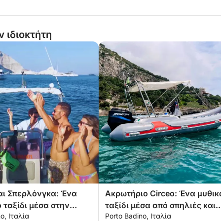
ν ιδιοκτήτη
αι Σπερλόνγκα: Ένα
Ακρωτήριο Circeo: Ένα μυθικ
 ταξίδι μέσα στην
ταξίδι μέσα από σπηλιές και
o, Ιταλία
Porto Badino, Ιταλία
αι τη φύση
θρύλους