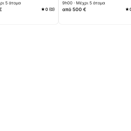
ρι 5 άτομα
9h00 · Μέχρι 5 άτομα
€
από 500 €
0 (0)