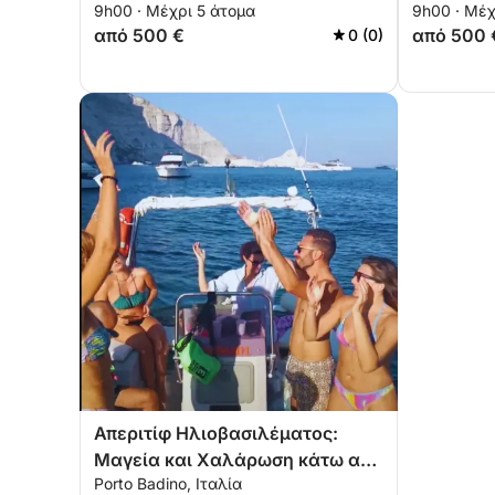
9h00 · Μέχρι 5 άτομα
9h00 · Μέχ
από 500 €
από 500 
0 (0)
Απεριτίφ Ηλιοβασιλέματος:
Μαγεία και Χαλάρωση κάτω από
Porto Badino, Ιταλία
τον Ναό του Δία στο Ανξούρ