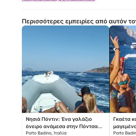
Περισσότερες εμπειρίες από αυτόν το
Νησιά Πόντιν: Ένα γαλάζιο
Γκαέτα κ
όνειρο ανάμεσα στην Πόντσα
μαγεμένο
Porto Badino, Ιταλία
Porto Badin
και την Παλμαρόλα
ιστορία κ