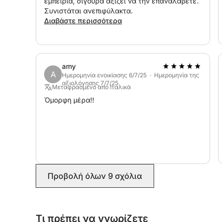
εμπειρία, σίγουρα αξίζει να την επαναλάβετε.
Συνιστάται ανεπιφύλακτα.
Διαβάστε περισσότερα
amy
A
Ημερομηνία ενοικίασης 6/7/25 · Ημερομηνία της
αξιολόγησης 7/7/25
Μεταφρασμένο από Ιταλικά
Όμορφη μέρα!!
Προβολή όλων 9 σχόλια
Τι πρέπει να γνωρίζετε