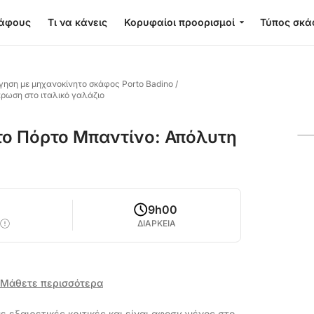
κάφους
Τι να κάνεις
Κορυφαίοι προορισμοί
Τύπος σκά
γηση με μηχανοκίνητο σκάφος Porto Badino
/
ρωση στο ιταλικό γαλάζιο
το Πόρτο Μπαντίνο: Απόλυτη
9h00
ΔΙΑΡΚΕΙΑ
Μάθετε περισσότερα
με εξαιρετικές κριτικές και είναι αφοσιωμένος στο