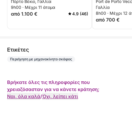
Πόρτο Βέκιο, Γαλλία
Port de Porto Vecc
ένα μηχανοκίνητο σκάφος
9h00 · Μέχρι 11 άτομα
Γαλλία
8h00 · Μέχρι 12 
από 1.100 €
4.9 (46)
από 700 €
Eτικέτες
Περιήγηση με μηχανοκίνητο σκάφος
Βρήκατε όλες τις πληροφορίες που
χρειαζόσασταν για να κάνετε κράτηση;
Ναι, όλα καλά
/
Όχι, λείπει κάτι