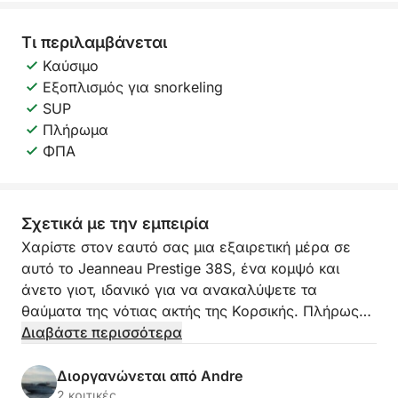
Τι περιλαμβάνεται
Καύσιμο
Εξοπλισμός για snorkeling
SUP
Πλήρωμα
ΦΠΑ
Σχετικά με την εμπειρία
Χαρίστε στον εαυτό σας μια εξαιρετική μέρα σε
αυτό το Jeanneau Prestige 38S, ένα κομψό και
άνετο γιοτ, ιδανικό για να ανακαλύψετε τα
θαύματα της νότιας ακτής της Κορσικής. Πλήρως
εξοπλισμένο για την άνεσή σας, αυτό το σκάφος
Διαβάστε περισσότερα
προσφέρεται με τον ιδιοκτήτη του για μια εμπειρία
συν-πλοήγησης που είναι ταυτόχρονα γαλήνια,
Διοργανώνεται από Andre
ευχάριστη και εξατομικευμένη.
2 κριτικές