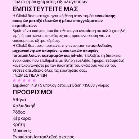
Πολιτική διαχείρισης αξιολογήσεων
ΕΜΠΙΣΤΕΥΤΕΊΤΕ ΜΑΣ
Η Click&Boat κατέχει ηγετική θέση στον τομέα
ενοικίασης
σκαφών μεταξύ ιδιωτών ή μέσω επαγγελματιών
εκμισθωτών.
Βρείτε ένα σκάφος που διατίθεται για ενοικίαση σε πολύ χαμηλή
τιμή, ή προτείνετε το σκάφος σας προς ενοικίαση για να
αποκομίσετε έξτρα κέρδος.
Η Click&Boat σάς προτείνει την ενοικίαση
ιστιοπλοϊκών,
μηχανοκίνητων σκαφών, φουσκωτών σκαφών,
ποταμόπλοιων, καταμαράν και jet-ski.
Επιλέξτε τη διάρκεια
ενοικίασης που επιθυμείτε με πλήρη ευελιξία (ημέρα, εβδομάδα)
και επικοινωνήστε με τον ιδιοκτήτη του σκάφους για να του
θέσετε απευθείας όλες τις ερωτήσεις σας.
ΓΝΏΜΕΣ ΠΕΛΑΤΏΝ
Σημείωση:
4.9 / 5
υπολογίζεται με βάση 715638 γνώμες
ΠΡΟΟΡΙΣΜΟΊ
Αθήνα
Χαλκιδικήḗ
Ρόδος
Κέρκυρα
Κρήτη
Μύκονος
Ενοικίαση Ιστιοπλοϊκό σκάφος