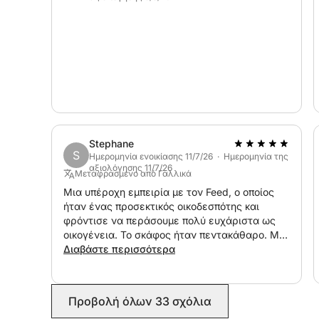
Για λόγους ασφαλείας, έχουμε μέγιστο 8 άτομα 
των 3 ετών.
Για περισσότερες λεπτομέρειες, μη διστάσετε 
Click&Boat. Θα χαρώ να απαντήσω στις ερωτήσε
Τα λέμε σύντομα!
Stephane
S
Ημερομηνία ενοικίασης 11/7/26 · Ημερομηνία της
αξιολόγησης 11/7/26
Μεταφρασμένο από Γαλλικά
Μια υπέροχη εμπειρία με τον Feed, ο οποίος
ήταν ένας προσεκτικός οικοδεσπότης και
φρόντισε να περάσουμε πολύ ευχάριστα ως
οικογένεια. Το σκάφος ήταν πεντακάθαρο. Μια
ελαφρώς μεγαλύτερη ποικιλία ποτών θα ήταν
Διαβάστε περισσότερα
ευπρόσδεκτη. Μια φανταστική μέρα.
Προβολή όλων 33 σχόλια