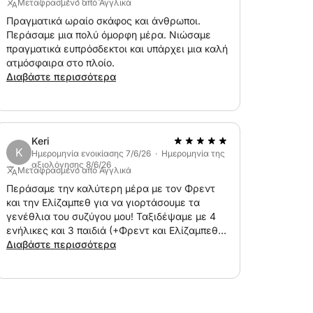
στο πλοίο και δεν επιτρέπονται παιδιά κάτω
Μεταφρασμένο από Αγγλικά
Πραγματικά ωραίο σκάφος και άνθρωποι.
Περάσαμε μια πολύ όμορφη μέρα. Νιώσαμε
πραγματικά ευπρόσδεκτοι και υπάρχει μια καλή
να επικοινωνήσετε μαζί μου μέσω μηνυμάτων
ατμόσφαιρα στο πλοίο.
ις σας!
Διαβάστε περισσότερα
Keri
K
Ημερομηνία ενοικίασης 7/6/26 · Ημερομηνία της
αξιολόγησης 8/6/26
Μεταφρασμένο από Αγγλικά
Περάσαμε την καλύτερη μέρα με τον Φρεντ
και την Ελίζαμπεθ για να γιορτάσουμε τα
γενέθλια του συζύγου μου! Ταξιδέψαμε με 4
ενήλικες και 3 παιδιά (+Φρεντ και Ελίζαμπεθ)
και ήταν ευρύχωρο και άνετο όλο το διάστημα.
Διαβάστε περισσότερα
Ο ρυθμός της ημέρας ήταν χαλαρωτικός με
πολλές ευκαιρίες για κολύμπι, απόλαυση του
τοπίου και πικνίκ ή ποτό. Ο Φρεντ και η
Ελίζαμπεθ ήταν απίστευτοι οικοδεσπότες και