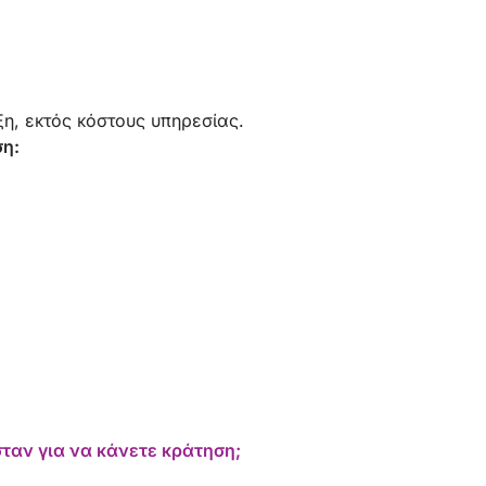
τόσο ζεστοί και ευγενικοί. Το πλοίο είναι
καθαρό και η διαδρομή ήταν ομαλή και
σταθερή. Θα το συνιστούσα σε οποιονδήποτε!
Ευχαριστούμε Φρεντ και Ελίζαμπεθ!
η, εκτός κόστους υπηρεσίας.
ση:
ταν για να κάνετε κράτηση;