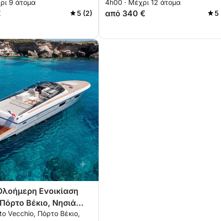
ρι 9 άτομα
4h00 · Μέχρι 12 άτομα
Πόρτο Βέκιο.
€
από 340 €
5 (2)
5
 Ολοήμερη Ενοικίαση
Πόρτο Βέκιο, Νησιά
to Vecchio, Πόρτο Βέκιο,
αι Άγριες Ακτές της