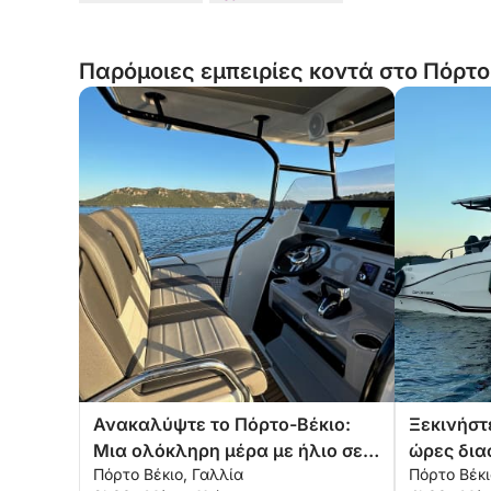
Παρόμοιες εμπειρίες κοντά στο Πόρτο
Ανακαλύψτε το Πόρτο-Βέκιο:
Ξεκινήστε
Μια ολόκληρη μέρα με ήλιο σε
ώρες δια
Πόρτο Βέκιο, Γαλλία
Πόρτο Βέκι
ένα μηχανοκίνητο σκάφος
μηχανοκί