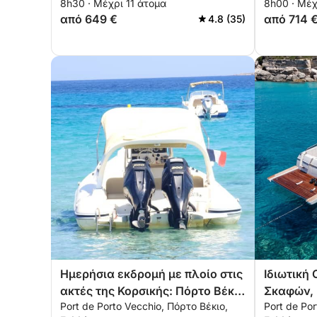
8h30 · Μέχρι 11 άτομα
8h00 · Μέχ
από 649 €
από 714 
4.8 (35)
Ημερήσια εκδρομή με πλοίο στις
Ιδιωτική
ακτές της Κορσικής: Πόρτο Βέκιο
Σκαφών, 
Port de Porto Vecchio, Πόρτο Βέκιο,
Port de Por
και η γύρω περιοχή
Λαβέτσι κ