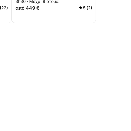
3h30 · Μέχρι 9 άτομα
σκάφος
από 449 €
 (22)
5 (2)