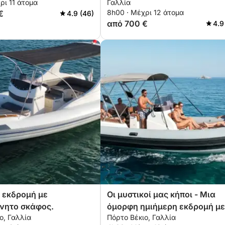
ρι 11 άτομα
Γαλλία
8h00 · Μέχρι 12 άτομα
€
4.9 (46)
από 700 €
4.9
 εκδρομή με
Οι μυστικοί μας κήποι - Μια
νητο σκάφος.
όμορφη ημιήμερη εκδρομή με
ο, Γαλλία
Πόρτο Βέκιο, Γαλλία
μηχανοκίνητο σκάφος στο