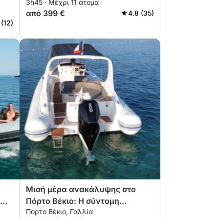
3h45 · Μέχρι 11 άτομα
μηχανοκίνητο σκάφος
από 399 €
4.8 (35)
 (12)
Μισή μέρα ανακάλυψης στο
Πόρτο Βέκιο: Η σύντομη
Πόρτο Βέκιο, Γαλλία
απόδρασή σας με μηχανοκίνητο