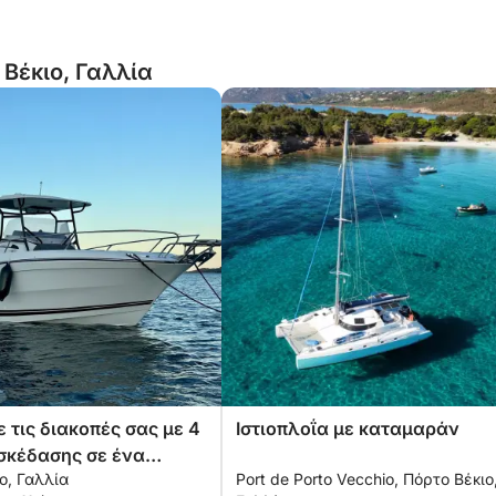
 Βέκιο, Γαλλία
 τις διακοπές σας με 4
Ιστιοπλοΐα με καταμαράν
σκέδασης σε ένα
ο, Γαλλία
Port de Porto Vecchio, Πόρτο Βέκιο
νητο σκάφος