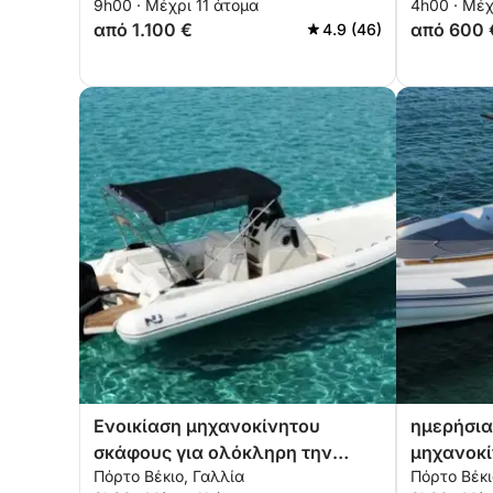
9h00 · Μέχρι 11 άτομα
4h00 · Μέχ
από 1.100 €
από 600 
4.9 (46)
Ενοικίαση μηχανοκίνητου
ημερήσια
σκάφους για ολόκληρη την
μηχανοκί
Πόρτο Βέκιο, Γαλλία
Πόρτο Βέκι
ημέρα στο Πόρτο Βέκιο