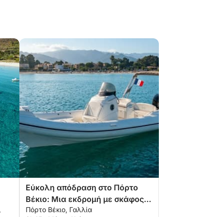
Εύκολη απόδραση στο Πόρτο
Βέκιο: Μια εκδρομή με σκάφος 3
,
Πόρτο Βέκιο, Γαλλία
ωρών και 45 λεπτών με