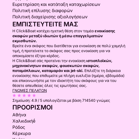
Ευρετηρίαση και κατάταξη καταχωρίσεων
Πολιτική επίλυσης διαφορών
Πολιτική διαχείρισης αξιολογήσεων
ΕΜΠΙΣΤΕΥΤΕΊΤΕ ΜΑΣ
Η Click&Boat κατέχει ηγετική θέση στον τομέα
ενοικίασης
σκαφών μεταξύ ιδιωτών ή μέσω επαγγελματιών
εκμισθωτών.
Βρείτε ένα σκάφος που διατίθεται για ενοικίαση σε πολύ χαμηλή
τιμή, ή προτείνετε το σκάφος σας προς ενοικίαση για να
αποκομίσετε έξτρα κέρδος.
Η Click&Boat σάς προτείνει την ενοικίαση
ιστιοπλοϊκών,
μηχανοκίνητων σκαφών, φουσκωτών σκαφών,
ποταμόπλοιων, καταμαράν και jet-ski.
Επιλέξτε τη διάρκεια
ενοικίασης που επιθυμείτε με πλήρη ευελιξία (ημέρα, εβδομάδα)
και επικοινωνήστε με τον ιδιοκτήτη του σκάφους για να του
θέσετε απευθείας όλες τις ερωτήσεις σας.
ΓΝΏΜΕΣ ΠΕΛΑΤΏΝ
Σημείωση:
4.9 / 5
υπολογίζεται με βάση 714540 γνώμες
ΠΡΟΟΡΙΣΜΟΊ
Αθήνα
Χαλκιδικήḗ
Ρόδος
Κέρκυρα