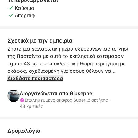
Καύσιμο
Απεριτίφ
Σχετικά με την εμπειρία
Ζήστε μια χαλαρωτική μέρα εξερευνώντας το νησί
της Προτσίντα με αυτό το εκπληκτικό καταμαράν
Lgoon 43 με μια αποκλειστική 9ωρη περιήγηση με
σκάφος, σχεδιασμένη για όσους θέλουν να
βυθιστούν στην αυθεντική ατμόσφαιρα του Κόλπου
Διαβάστε περισσότερα
της Νάπολης ☀️
Διοργανώνεται από Giuseppe
Αναχωρώντας από τη Μαρίνα ντι Προτσίντα στις
Επαληθευμένο σκάφος
·
Super ιδιοκτήτης ·
43 κριτικές
9:00 π.μ., θα πλεύσετε κατά μήκος ενός από τα πιο
μαγευτικά νησιά της Μεσογείου, διάσημο για τα
πολύχρωμα σπίτια του, τους γαλήνιους κόλπους
και τη μαγευτική θέα. Κατά τη διάρκεια της
Δρομολόγιο
περιήγησης, θα θαυμάσετε την ακτή από μια