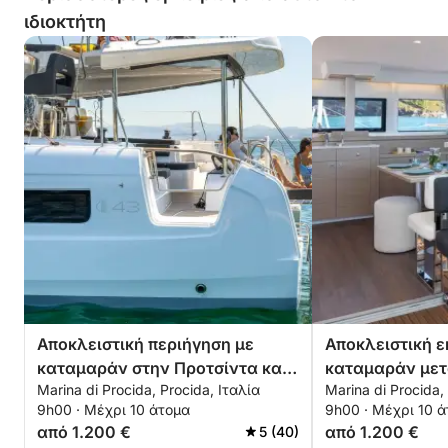
ιδιοκτήτη
Αποκλειστική περιήγηση με
Αποκλειστική ε
καταμαράν στην Προτσίντα και
καταμαράν μετα
Marina di Procida, Procida, Ιταλία
Marina di Procida,
την Ίσκια
Submerged Bay
9h00 · Μέχρι 10 άτομα
9h00 · Μέχρι 10 
από 1.200 €
από 1.200 €
5 (40)