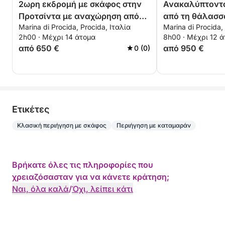
2ωρη εκδρομή με σκάφος στην
Ανακαλύπτοντα
Προτσίντα με αναχώρηση από
από τη θάλασσ
Marina di Procida, Procida, Ιταλία
Marina di Procida,
την Κοριτσέλα
2h00 · Μέχρι 14 άτομα
8h00 · Μέχρι 12 
από 650 €
από 950 €
0 (0)
Eτικέτες
Κλασική περιήγηση με σκάφος
Περιήγηση με καταμαράν
Βρήκατε όλες τις πληροφορίες που
χρειαζόσασταν για να κάνετε κράτηση;
Ναι, όλα καλά
/
Όχι, λείπει κάτι