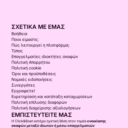
Περιλαμβάνεται σαμπάνια
Περιλαμβάνεται οικοδέσποινα
Περιλαμβάνεται υποβρύχιο σκούτερ
Περιλαμβάνεται wakeboard και ρυμουλκούμενος
ΣΧΕΤΙΚΆ ΜΕ ΕΜΆΣ
σωλήνας
Βοήθεια
Τζόκινγκ για θαλάσσια σπορ
Ποιοι είμαστε;
Περιλαμβάνεται paddleboard
Πώς λειτουργεί η πλατφόρμα;
Τύπος
Κλιματισμός στο πλοίο
Επαγγελματίες ιδιοκτήτες σκαφών
Αναχώρηση από το Σεν Τροπέ
Πολιτική Απορρήτου
Πολιτική cookie
Μια αποκλειστική μέρα που συνδυάζει άνεση,
Όροι και προϋποθέσεις
συγκινήσεις και εξαιρετικό τοπίο για να
Νομικές ειδοποιήσεις
Συνεργάτες
ανακαλύψετε τη Γαλλική Ριβιέρα με έναν μοναδικό
Εγγραφείτε!
τρόπο.
Ευρετηρίαση και κατάταξη καταχωρίσεων
Πολιτική επίλυσης διαφορών
Πολιτική διαχείρισης αξιολογήσεων
ΕΜΠΙΣΤΕΥΤΕΊΤΕ ΜΑΣ
Η Click&Boat κατέχει ηγετική θέση στον τομέα
ενοικίασης
σκαφών μεταξύ ιδιωτών ή μέσω επαγγελματιών