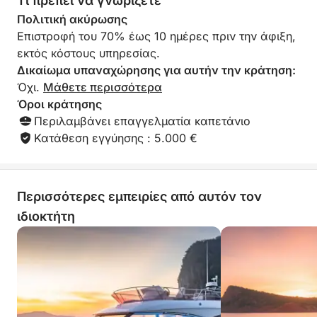
Τι πρέπει να γνωρίζετε
Βόλτες με ρυμουλκούμενο tube
Πολιτική ακύρωσης
Snorkeling στη Γαλλική Ριβιέρα
Επιστροφή του 70% έως 10 ημέρες πριν την άφιξη,
Κολύμπι σε απομονωμένους όρμους
εκτός κόστους υπηρεσίας.
Μουσική στο σκάφος
Δικαίωμα υπαναχώρησης για αυτήν την κράτηση:
Όχι.
Μάθετε περισσότερα
Μια πραγματικά ολοκληρωμένη και καθηλωτική
Όροι κράτησης
εμπειρία ιστιοπλοΐας στο Saint-Tropez.
Περιλαμβάνει επαγγελματία καπετάνιο
Κατάθεση εγγύησης : 5.000 €
🛥️ Κορυφαία άνεση στο Pershing 5X
Αυτό το εμβληματικό σπορ γιοτ προσφέρει
απόδοση, κομψότητα και άνεση για μια πολυτελή
Περισσότερες εμπειρίες από αυτόν τον
μέρα ιστιοπλοΐας στη Γαλλική Ριβιέρα.
ιδιοκτήτη
Επί του σκάφους:
Κλιματισμός
Μεγάλο μπροστινό κατάστρωμα ηλιοθεραπείας
Εξωτερικό σαλόνι πιλοτηρίου