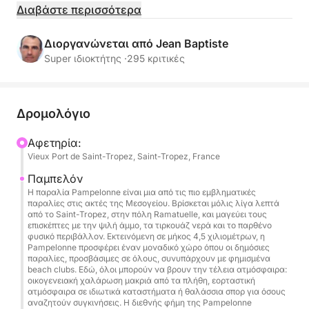
τιρκουάζ κολπίσκων.
Διαβάστε περισσότερα
Αυτή η εμπειρία στη Μεσόγειο συνδυάζει γρήγορη
Διοργανώνεται από Jean Baptiste
και άνετη ιστιοπλοΐα, θαλάσσια σπορ, premium
Super ιδιοκτήτης ·
295 κριτικές
σαμπάνια και υπηρεσία συνοδού επί του πλοίου για
μια αξέχαστη εκδρομή με σκάφος στο Σεν Τροπέ.
Δρομολόγιο
Ιδανικό για ναύλωση γιοτ με καπετάνιο στο Σεν
Τροπέ, έναν εορτασμό γενεθλίων, μια ημερήσια
Αφετηρία:
Vieux Port de Saint-Tropez, Saint-Tropez, France
εκδρομή με φίλους ή μια VIP απόδραση στη
Ριβιέρα.
Παμπελόν
Η παραλία Pampelonne είναι μια από τις πιο εμβληματικές
παραλίες στις ακτές της Μεσογείου. Βρίσκεται μόλις λίγα λεπτά
Ώρες λειτουργίας: 10:00 π.μ. – 5:00 μ.μ.
από το Saint-Tropez, στην πόλη Ramatuelle, και μαγεύει τους
επισκέπτες με την ψιλή άμμο, τα τιρκουάζ νερά και το παρθένο
φυσικό περιβάλλον. Εκτεινόμενη σε μήκος 4,5 χιλιομέτρων, η
🗺️ Ολοήμερο πρόγραμμα
Pampelonne προσφέρει έναν μοναδικό χώρο όπου οι δημόσιες
παραλίες, προσβάσιμες σε όλους, συνυπάρχουν με φημισμένα
beach clubs. Εδώ, όλοι μπορούν να βρουν την τέλεια ατμόσφαιρα:
Γραφική ιστιοπλοΐα στον κόλπο του Saint-Tropez
οικογενειακή χαλάρωση μακριά από τα πλήθη, εορταστική
ατμόσφαιρα σε ιδιωτικά καταστήματα ή θαλάσσια σπορ για όσους
αναζητούν συγκινήσεις. Η διεθνής φήμη της Pampelonne
Αγκυροβόλιο στην παραλία Pampelonne