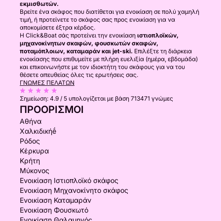
εκμισθωτών.
Βρείτε ένα σκάφος που διατίθεται για ενοικίαση σε πολύ χαμηλή
τιμή, ή προτείνετε το σκάφος σας προς ενοικίαση για να
αποκομίσετε έξτρα κέρδος.
Η Click&Boat σάς προτείνει την ενοικίαση
ιστιοπλοϊκών,
μηχανοκίνητων σκαφών, φουσκωτών σκαφών,
ποταμόπλοιων, καταμαράν και jet-ski.
Επιλέξτε τη διάρκεια
ενοικίασης που επιθυμείτε με πλήρη ευελιξία (ημέρα, εβδομάδα)
και επικοινωνήστε με τον ιδιοκτήτη του σκάφους για να του
θέσετε απευθείας όλες τις ερωτήσεις σας.
ΓΝΏΜΕΣ ΠΕΛΑΤΏΝ
Σημείωση:
4.9 / 5
υπολογίζεται με βάση 713471 γνώμες
ΠΡΟΟΡΙΣΜΟΊ
Αθήνα
Χαλκιδικήḗ
Ρόδος
Κέρκυρα
Κρήτη
Μύκονος
Ενοικίαση Ιστιοπλοϊκό σκάφος
Ενοικίαση Μηχανοκίνητο σκάφος
Ενοικίαση Καταμαράν
Ενοικίαση Φουσκωτό
Ενοικίαση Θαλαμηγός