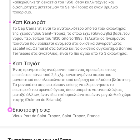
καθιερώθηκε τη δεκαετία του 1950, όταν καλλιτέχνες και
Προαιρετικό γεύμα σε εστιατόριο στην παραλία
διασημότητες μετέτρεψαν το Saint-Tropez σε έναν θρυλικό
προορισμό.
Ιπλό προς Cap Taillat
Καπ Καμαράτ
Το Cap Camarat είναι το ανατολικότερο από τα τρία ακρωτήρια
Κολύμπι σε κρυστάλλινα νερά
της χερσονήσου Saint-Tropez, το οποίο έχει ταξινομηθεί βάσει του
Θαλάσσια σπορ και χαλάρωση στην άγκυρα
νόμου περί τοπίου του 1930 από το 1995. Τελευταίος πνεύμονας
πρασίνου που βρίσκεται ανάμεσα στα οικιστικά συγκροτήματα
Escalet και Camarat στα δυτικά και το οικιστικό συγκρότημα Bonnes
Επιστροφή στο Saint-Tropez αργά το απόγευμα
Terrasses στα ανατολικά, είναι το πιο άγριο από τα 3 ακρωτήρια.
Καπ Ταγιάτ
Μια ιδανική μέρα για να ανακαλύψετε τα πιο
Ένας πραγματικός πνεύμονας πρασίνου, προσφέρει στους
όμορφα αγκυροβόλια σε μια εκδρομή με σκάφος
επισκέπτες πάνω από 2,5 χλμ. ανεπτυγμένου παράκτιου
μονοπατιού που πλαισιώνεται από υπέροχη και πλούσια βλάστηση.
στο Pampelonne ή σε μια εκδρομή με σκάφος στο
Τα μονοπάτια σας επιτρέπουν επίσης να εξερευνήσετε το
Cap Taillat.
εσωτερικό του ορεινού όγκου, όπου μπορείτε να ανακαλύψετε,
μεταξύ άλλων, έναν ιδιωτικό αμπελώνα και έναν μεγαλιθικό χώρο
ταφής (Dolmen de Briande).
🌊 Περιλαμβάνονται θαλάσσιες δραστηριότητες
Επιστροφή στις:
Vieux Port de Saint-Tropez, Saint-Tropez, France
Stand-up paddleboarding
Υποβρύχιο σκούτερ
Wakeboarding