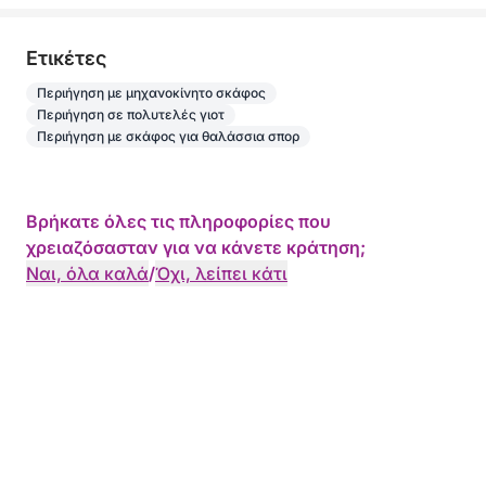
Γενέθλια στη θάλασσα
Πάρτι για εργένηδες/εργένισσες
Eτικέτες
VIP έξοδο στο Σεν Τροπέ
Premium team building
Περιήγηση με μηχανοκίνητο σκάφος
Εμπειρία με μεσογειακό γιοτ
Περιήγηση σε πολυτελές γιοτ
Περιήγηση με σκάφος για θαλάσσια σπορ
📍 Περιοχές που εξερευνήθηκαν
Κόλπος του Σεν Τροπέ
Βρήκατε όλες τις πληροφορίες που
Pampelonne
χρειαζόσασταν για να κάνετε κράτηση;
Cap Taillat
Ναι, όλα καλά
/
Όχι, λείπει κάτι
Οι πιο όμορφες τοποθεσίες για μια πολυτελή
εκδρομή με σκάφος στο Σεν Τροπέ, ανάμεσα σε
θρυλικές παραλίες και απομονωμένους όρμους.
✨ Κύρια σημεία αυτής της εμπειρίας
Σπορ και κομψό γιοτ Pershing 5X