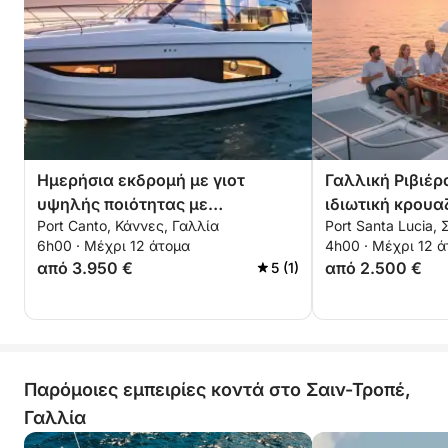
Πανοραμικό εσωτερικό σαλόνι
Premium ηχοσύστημα Bluetooth
Άνετη καμπίνα
Μπάνιο για το κεφάλι και την ουρά
Πλατιέρα κολύμβησης στην πρύμνη
Ειδικό σκάφος για θαλάσσια σπορ
Ημερήσια εκδρομή με γιοτ
Γαλλική Ριβιέρ
Ιδανικό για μια ξέγνοιαστη μεσογειακή ναύλωση
υψηλής ποιότητας με
ιδιωτική κρουα
γιοτ με καπετάνιο.
Port Canto, Κάννες, Γαλλία
Port Santa Lucia,
αναχώρηση από τις Κάννες
καταμαράν pre
6h00 · Μέχρι 12 άτομα
4h00 · Μέχρι 12 
Τροπέ ή στις Κ
🍾 Περιλαμβάνονται ποτά και σνακ
από 3.950 €
από 2.500 €
5 (1)
και θαλάσσια 
συμπεριλαμβά
Premium Σαμπάνια
Premium Ροζέ ντε Προβηγκίας
Αναψυκτικά
Μεταλλικό νερό
Παρόμοιες εμπειρίες κοντά στο Σαιν-Τροπέ,
Πιατέλες σνακ
Γαλλία
Υπηρεσία που παρέχεται από επαγγελματία