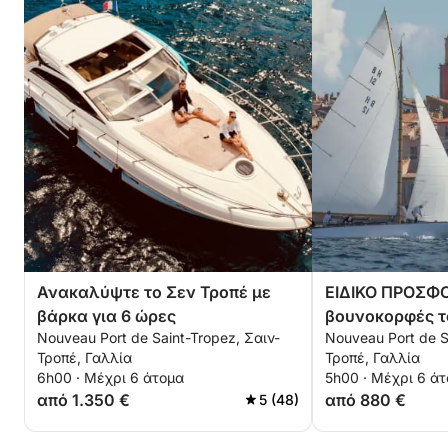
οικοδέσποινα για μια πολυτελή εμπειρία
ιστιοπλοΐας στο Saint-Tropez.
👩‍✈️ Περιλαμβάνεται πλήρωμα
Επαγγελματίας καπετάνιος
Κατασκηνώτρια επί του σκάφους
Άνετη ιστιοπλοΐα και εξατομικευμένη εξυπηρέτηση
όλη την ημέρα.
👥 Χωρητικότητα
Ανακαλύψτε το Σεν Τροπέ με
ΕΙΔΙΚΟ ΠΡΟΣΦΟΡ
βάρκα για 6 ώρες
βουνοκορφές τ
Έως 12 επιβάτες
Nouveau Port de Saint-Tropez, Σαιν-
Nouveau Port de S
το νερό
Τροπέ, Γαλλία
Τροπέ, Γαλλία
6h00 · Μέχρι 6 άτομα
5h00 · Μέχρι 6 ά
Ιδανικό για:
από 1.350 €
από 880 €
5 (48)
Μέρα με φίλους