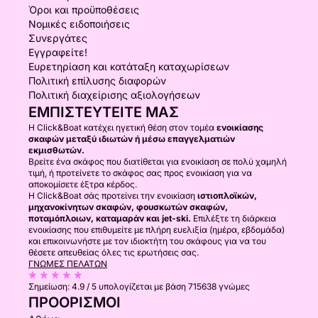
Όροι και προϋποθέσεις
Νομικές ειδοποιήσεις
Συνεργάτες
Εγγραφείτε!
Ευρετηρίαση και κατάταξη καταχωρίσεων
Πολιτική επίλυσης διαφορών
Πολιτική διαχείρισης αξιολογήσεων
ΕΜΠΙΣΤΕΥΤΕΊΤΕ ΜΑΣ
Η Click&Boat κατέχει ηγετική θέση στον τομέα
ενοικίασης
σκαφών μεταξύ ιδιωτών ή μέσω επαγγελματιών
εκμισθωτών.
Βρείτε ένα σκάφος που διατίθεται για ενοικίαση σε πολύ χαμηλή
τιμή, ή προτείνετε το σκάφος σας προς ενοικίαση για να
αποκομίσετε έξτρα κέρδος.
Η Click&Boat σάς προτείνει την ενοικίαση
ιστιοπλοϊκών,
μηχανοκίνητων σκαφών, φουσκωτών σκαφών,
ποταμόπλοιων, καταμαράν και jet-ski.
Επιλέξτε τη διάρκεια
ενοικίασης που επιθυμείτε με πλήρη ευελιξία (ημέρα, εβδομάδα)
και επικοινωνήστε με τον ιδιοκτήτη του σκάφους για να του
θέσετε απευθείας όλες τις ερωτήσεις σας.
ΓΝΏΜΕΣ ΠΕΛΑΤΏΝ
Σημείωση:
4.9 / 5
υπολογίζεται με βάση 715638 γνώμες
ΠΡΟΟΡΙΣΜΟΊ