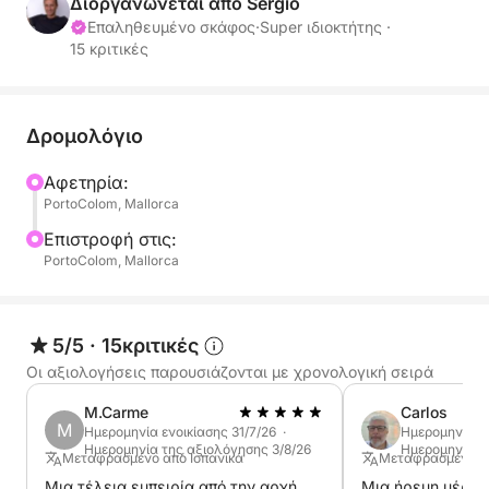
διαθέσιμες)
Διοργανώνεται από Sergio
3 μπάνια
Επαληθευμένο σκάφος
·
Super ιδιοκτήτης ·
15 κριτικές
Χωρητικότητα 10 ατόμων
Εξωτερικό
Bimini, Προωθητήρας πλώρης, Ηχεία πιλοτηρίου,
Δρομολόγιο
Τραπέζι καμπίνας, Βάρκα, Ηλεκτρικός εργάτης
Αφετηρία:
άγκυρας, Ντους καταστρώματος, Γένοβα με
PortoColom, Mallorca
φουσκωτά πανιά, Ψεκαστήρας, Μαξιλάρια
πιλοτηρίου, Αντλία υδροσυλλέκτη, Σκάλα
Επιστροφή στις:
PortoColom, Mallorca
κολύμβησης, Αυτόματη πλατφόρμα κολύμβησης,
Διάδρομος, Ηλεκτρική αντλία υδροσυλλέκτη,
Εξωτερικά ηχεία, Ντους καταστρώματος…
5/5
·
15κριτικές
Πλοήγηση
Οι αξιολογήσεις παρουσιάζονται με χρονολογική σειρά
Αυτόματος πιλότος, Κιάλια, Ανεμόμετρα, GPS,
M.Carme
Carlos
Πλότερ, Βυθόμετρο, Ραντάρ, Ραδιόφωνο VHF,
M
Ημερομηνία ενοικίασης 31/7/26 ·
Ημερομηνία εν
Ταχύμετρο, AIS, Άγκυρα, Εργαλεία, Πυξίδα,
Ημερομηνία της αξιολόγησης 3/8/26
Ημερομηνία τ
Μεταφρασμένο από Ισπανικά
Μεταφρασμένο απ
Φουσκωτή σωσίβια λέμβος, Φώτα πλοήγησης,
Μια τέλεια εμπειρία από την αρχή
Μια ήρεμη μέρα,