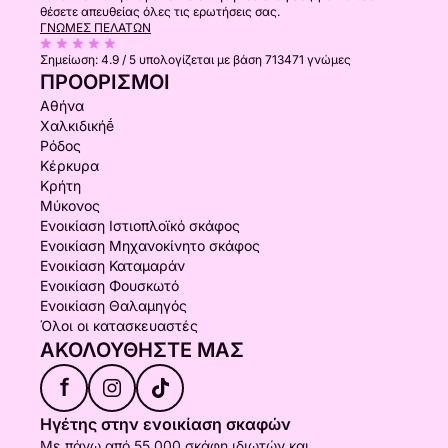
θέσετε απευθείας όλες τις ερωτήσεις σας.
ΓΝΏΜΕΣ ΠΕΛΑΤΏΝ
Σημείωση:
4.9 / 5
υπολογίζεται με βάση 713471 γνώμες
ΠΡΟΟΡΙΣΜΟΊ
Αθήνα
Χαλκιδικήḗ
Ρόδος
Κέρκυρα
Κρήτη
Μύκονος
Ενοικίαση Ιστιοπλοϊκό σκάφος
Ενοικίαση Μηχανοκίνητο σκάφος
Ενοικίαση Καταμαράν
Ενοικίαση Φουσκωτό
Ενοικίαση Θαλαμηγός
Όλοι οι κατασκευαστές
ΑΚΟΛΟΥΘΉΣΤΕ ΜΑΣ
f
Ηγέτης στην ενοικίαση σκαφών
Με πάνω από 55.000 σκάφη ιδιωτών και