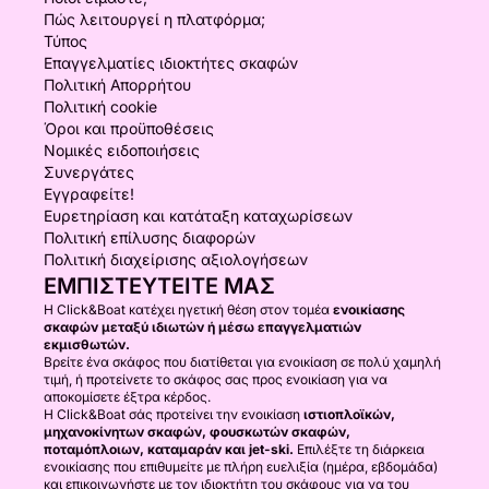
Πώς λειτουργεί η πλατφόρμα;
Τύπος
Επαγγελματίες ιδιοκτήτες σκαφών
Πολιτική Απορρήτου
Πολιτική cookie
Όροι και προϋποθέσεις
Νομικές ειδοποιήσεις
Συνεργάτες
Εγγραφείτε!
Ευρετηρίαση και κατάταξη καταχωρίσεων
Πολιτική επίλυσης διαφορών
Πολιτική διαχείρισης αξιολογήσεων
ΕΜΠΙΣΤΕΥΤΕΊΤΕ ΜΑΣ
Η Click&Boat κατέχει ηγετική θέση στον τομέα
ενοικίασης
σκαφών μεταξύ ιδιωτών ή μέσω επαγγελματιών
εκμισθωτών.
Βρείτε ένα σκάφος που διατίθεται για ενοικίαση σε πολύ χαμηλή
τιμή, ή προτείνετε το σκάφος σας προς ενοικίαση για να
αποκομίσετε έξτρα κέρδος.
Η Click&Boat σάς προτείνει την ενοικίαση
ιστιοπλοϊκών,
μηχανοκίνητων σκαφών, φουσκωτών σκαφών,
ποταμόπλοιων, καταμαράν και jet-ski.
Επιλέξτε τη διάρκεια
ενοικίασης που επιθυμείτε με πλήρη ευελιξία (ημέρα, εβδομάδα)
και επικοινωνήστε με τον ιδιοκτήτη του σκάφους για να του