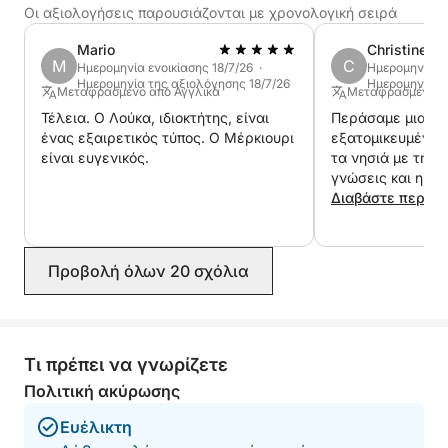
Οι αξιολογήσεις παρουσιάζονται με χρονολογική σειρά
Mario
Christine
M
C
Ημερομηνία ενοικίασης 18/7/26 ·
Ημερομηνία εν
Ημερομηνία της αξιολόγησης 18/7/26
Ημερομηνία τ
Μεταφρασμένο από Αγγλικά
Μεταφρασμένο α
Τέλεια. Ο Λούκα, ιδιοκτήτης, είναι
Περάσαμε μια κα
ένας εξαιρετικός τύπος. Ο Μέρκιουρι
εξατομικευμένη 
είναι ευγενικός.
τα νησιά με την 
γνώσεις και η εμ
περιοχή μας επέ
Διαβάστε περισ
επισκεφτούμε ήσ
απομονωμένους κ
από τα πλήθη, με
Προβολή όλων 20 σχόλια
κολύμπι και κολύ
αναπνευστήρα, ό
λιμνοθάλασσα κα
μουσείο. Επιλέξα
ήσυχο, χαλαρό γε
Τι πρέπει να γνωρίζετε
Μασλινίτσα ήταν 
Πολιτική ακύρωσης
περπατήσουμε κα
την παραδοσιακή
Ευέλικτη
καλοσύνη τους κα