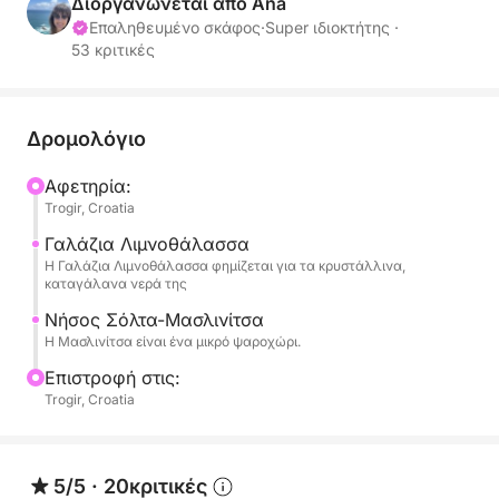
συνδυάζει στυλ, απόδοση και ευελιξία.
Διοργανώνεται από Ana
Με τον κομψό σχεδιασμό και την ευρύχωρη
Επαληθευμένο σκάφος
·
Super ιδιοκτήτης ·
53 κριτικές
διαρρύθμισή του, φιλοξενεί έως και 8 άτομα.
Είναι ιδανικό για συναρπαστικές περιπέτειες στο
νερό με την οικογένεια και τους φίλους σας.
Δρομολόγιο
Αφετηρία:
Τα καύσιμα δεν περιλαμβάνονται στην τιμή και
Trogir, Croatia
καταβάλλονται στο τέλος της ενοικίασης.
Γαλάζια Λιμνοθάλασσα
Η Γαλάζια Λιμνοθάλασσα φημίζεται για τα κρυστάλλινα,
καταγάλανα νερά της
Νήσος Σόλτα-Μασλινίτσα
Η Μασλινίτσα είναι ένα μικρό ψαροχώρι.
Επιστροφή στις:
Trogir, Croatia
5/5
·
20κριτικές