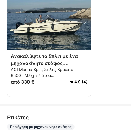
Ανακαλύψτε το Σπλιτ με ένα
μηχανοκίνητο σκάφος,
ACI Marina Split, Σπλιτ, Κροατία
επισκεφθείτε όμορφα μέρη
8h00 · Μέχρι 7 άτομα
από 330 €
4.9 (4)
Eτικέτες
Περιήγηση με μηχανοκίνητο σκάφος