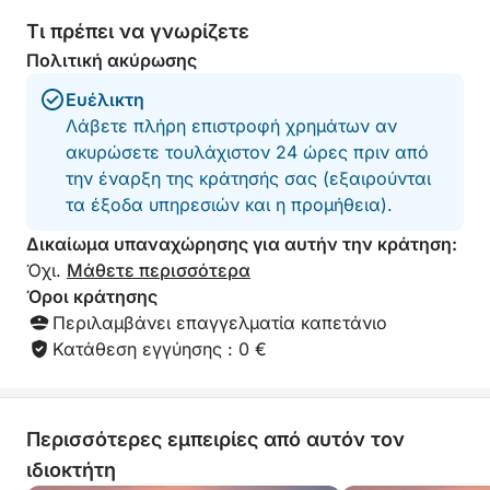
δραστηριότητες
Τι πρέπει να γνωρίζετε
Απολαύστε μια μέρα γεμάτη ενθουσιασμό και
χαλάρωση:
Πολιτική ακύρωσης
• Paddleboarding σε κρυστάλλινα νερά
Ευέλικτη
• Snorkeling για να εξερευνήσετε τον υποβρύχιο
Λάβετε πλήρη επιστροφή χρημάτων αν
κόσμο
ακυρώσετε τουλάχιστον 24 ώρες πριν από
• Υποβρύχιο σκούτερ για μια διασκεδαστική
την έναρξη της κράτησής σας (εξαιρούνται
εξερεύνηση
τα έξοδα υπηρεσιών και η προμήθεια).
• Κολύμπι σε αποκλειστικούς όρμους
Δικαίωμα υπαναχώρησης για αυτήν την κράτηση:
All-Inclusive Απεριτίφ/Μεσημεριανό Μπουφές
Όχι.
Μάθετε περισσότερα
Απολαύστε έναν πλήρη μεσογειακό μπουφέ,
Όροι κράτησης
σχεδιασμένο για μια ευχάριστη εμπειρία:
Περιλαμβάνει επαγγελματία καπετάνιο
• Νόστιμη επιλογή από αλμυρές και γλυκές
Κατάθεση εγγύησης : 0 €
λιχουδιές
• Ποτά που περιλαμβάνονται: αναψυκτικά, νερό,
κρασί & μπύρα
Περισσότερες εμπειρίες από αυτόν τον
Μηδενική ταλαιπωρία, 100% απόλαυση.
ιδιοκτήτη