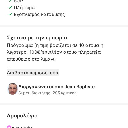
SUP
Πλήρωμα
Εξοπλισμός κατάδυσης
Σχετικά με την εμπειρία
Πρόγραμμα (η τιμή βασίζεται σε 10 άτομα ή
λιγότερο, 100€/επιπλέον άτομο πληρωτέα
απευθείας στο λιμάνι)
Επιβιβαστείτε στο "Fleur de Corail" για μια ιδιωτική
Διαβάστε περισσότερα
6ωρη μέρα στη θάλασσα στη Γαλλική Ριβιέρα.
Περιλαμβάνονται γραφική ιστιοπλοΐα, κολύμπι σε
Διοργανώνεται από Jean Baptiste
τιρκουάζ όρμους, paddleboarding, κολύμβηση με
Super ιδιοκτήτης ·
295 κριτικές
αναπνευστήρα και μεσογειακό brunch. Διατίθενται
αναχωρήσεις από: Saint-Raphaël, Sainte-Maxime,
Saint-Tropez ή Κάννες.
Δρομολόγιο
✨ VIP Καλωσόρισμα & Προτεραιότητα Επιβίβασης
Αφετηρία: