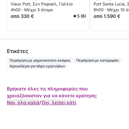
Vieux Port, Σεν Ραφαέλ, Γαλλία
Port Santa Lucia,
μηχανοκίνητο σκάφος.
paddleboardin
4h00 · Μέχρι 5 άτομα
8h00 · Μέχρι 10 
Καπετάνιος και καύσιμα
στο πρόγραμμα
από 330 €
από 1.590 €
5 (6)
περιλαμβάνονται.
Eτικέτες
Περιήγηση με μηχανοκίνητο σκάφος
Περιήγηση με καταμαράν
Κρουαζιέρα για πάρτι εργένηδων
Βρήκατε όλες τις πληροφορίες που
χρειαζόσασταν για να κάνετε κράτηση;
Ναι, όλα καλά
/
Όχι, λείπει κάτι