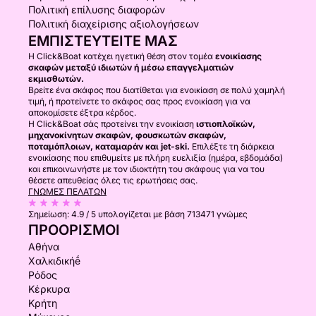
Πολιτική επίλυσης διαφορών
Πολιτική διαχείρισης αξιολογήσεων
ΕΜΠΙΣΤΕΥΤΕΊΤΕ ΜΑΣ
Η Click&Boat κατέχει ηγετική θέση στον τομέα
ενοικίασης
σκαφών μεταξύ ιδιωτών ή μέσω επαγγελματιών
εκμισθωτών.
Βρείτε ένα σκάφος που διατίθεται για ενοικίαση σε πολύ χαμηλή
τιμή, ή προτείνετε το σκάφος σας προς ενοικίαση για να
αποκομίσετε έξτρα κέρδος.
Η Click&Boat σάς προτείνει την ενοικίαση
ιστιοπλοϊκών,
μηχανοκίνητων σκαφών, φουσκωτών σκαφών,
ποταμόπλοιων, καταμαράν και jet-ski.
Επιλέξτε τη διάρκεια
ενοικίασης που επιθυμείτε με πλήρη ευελιξία (ημέρα, εβδομάδα)
και επικοινωνήστε με τον ιδιοκτήτη του σκάφους για να του
θέσετε απευθείας όλες τις ερωτήσεις σας.
ΓΝΏΜΕΣ ΠΕΛΑΤΏΝ
Σημείωση:
4.9 / 5
υπολογίζεται με βάση 713471 γνώμες
ΠΡΟΟΡΙΣΜΟΊ
Αθήνα
Χαλκιδικήḗ
Ρόδος
Κέρκυρα
Κρήτη