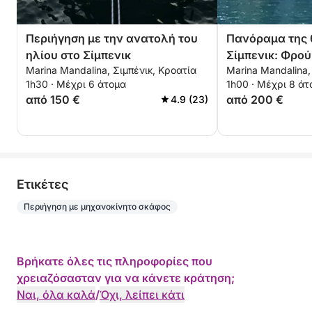
Περιήγηση με την ανατολή του
Πανόραμα της 
ηλίου στο Σίμπενικ
Σίμπενικ: Φρού
Marina Mandalina, Σιμπένικ, Κροατία
Marina Mandalina,
και θρύλοι
1h30 · Μέχρι 6 άτομα
1h00 · Μέχρι 8 άτ
από 150 €
από 200 €
4.9 (23)
Eτικέτες
Περιήγηση με μηχανοκίνητο σκάφος
Βρήκατε όλες τις πληροφορίες που
χρειαζόσασταν για να κάνετε κράτηση;
Ναι, όλα καλά
/
Όχι, λείπει κάτι