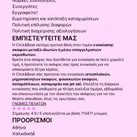
Νομικές ειδοποιήσεις
Συνεργάτες
Εγγραφείτε!
Ευρετηρίαση και κατάταξη καταχωρίσεων
Πολιτική επίλυσης διαφορών
Πολιτική διαχείρισης αξιολογήσεων
ΕΜΠΙΣΤΕΥΤΕΊΤΕ ΜΑΣ
Η Click&Boat κατέχει ηγετική θέση στον τομέα
ενοικίασης
σκαφών μεταξύ ιδιωτών ή μέσω επαγγελματιών
εκμισθωτών.
Βρείτε ένα σκάφος που διατίθεται για ενοικίαση σε πολύ χαμηλή
τιμή, ή προτείνετε το σκάφος σας προς ενοικίαση για να
αποκομίσετε έξτρα κέρδος.
Η Click&Boat σάς προτείνει την ενοικίαση
ιστιοπλοϊκών,
μηχανοκίνητων σκαφών, φουσκωτών σκαφών,
ποταμόπλοιων, καταμαράν και jet-ski.
Επιλέξτε τη διάρκεια
ενοικίασης που επιθυμείτε με πλήρη ευελιξία (ημέρα, εβδομάδα)
και επικοινωνήστε με τον ιδιοκτήτη του σκάφους για να του
θέσετε απευθείας όλες τις ερωτήσεις σας.
ΓΝΏΜΕΣ ΠΕΛΑΤΏΝ
Σημείωση:
4.9 / 5
υπολογίζεται με βάση 713471 γνώμες
ΠΡΟΟΡΙΣΜΟΊ
Αθήνα
Χαλκιδικήḗ