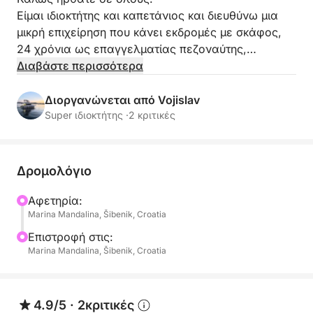
Είμαι ιδιοκτήτης και καπετάνιος και διευθύνω μια
μικρή επιχείρηση που κάνει εκδρομές με σκάφος,
24 χρόνια ως επαγγελματίας πεζοναύτης,
αξιωματικός, κυβερνήτης σκαφών, αξιωματικός
Διαβάστε περισσότερα
ακτοφυλακής, ακόμη και καπετάνιος στο Sea
Shepherd.
Διοργανώνεται από Vojislav
Το σκάφος είναι Trojan 36', κατασκευασμένο στις
Super ιδιοκτήτης ·
2 κριτικές
ΗΠΑ το 1980. Ωραίο και ευρύχωρο, με fly brige,
ηλιόλουστο κατάστρωμα, τουαλέτα, σαλόνι,
σκεπαστή πρυμναία πλατφόρμα, πλατφόρμα
Δρομολόγιο
κολύμβησης για εύκολη πρόσβαση μέσα και έξω.
Το ταξίδι μπορεί να είναι ημερήσιο ή μισής ημέρας.
Αφετηρία:
Marina Mandalina, Šibenik, Croatia
Οποιαδήποτε επιλογή μπορεί να κανονιστεί κατόπιν
αιτήματός σας, διάρκεια, φαγητό, ωραίο
Επιστροφή στις:
εστιατόριο στο νησί, ημερήσια εκδρομή, σύντομη
Marina Mandalina, Šibenik, Croatia
κρουαζιέρα στο ηλιοβασίλεμα με μύδια, στρείδια
και καλό κρασί, και ούτω καθεξής.
4.9/5
·
2κριτικές