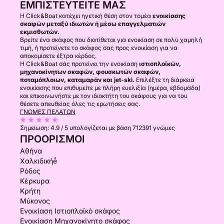
ΕΜΠΙΣΤΕΥΤΕΊΤΕ ΜΑΣ
Η Click&Boat κατέχει ηγετική θέση στον τομέα
ενοικίασης
σκαφών μεταξύ ιδιωτών ή μέσω επαγγελματιών
εκμισθωτών.
Βρείτε ένα σκάφος που διατίθεται για ενοικίαση σε πολύ χαμηλή
τιμή, ή προτείνετε το σκάφος σας προς ενοικίαση για να
αποκομίσετε έξτρα κέρδος.
Η Click&Boat σάς προτείνει την ενοικίαση
ιστιοπλοϊκών,
μηχανοκίνητων σκαφών, φουσκωτών σκαφών,
ποταμόπλοιων, καταμαράν και jet-ski.
Επιλέξτε τη διάρκεια
ενοικίασης που επιθυμείτε με πλήρη ευελιξία (ημέρα, εβδομάδα)
και επικοινωνήστε με τον ιδιοκτήτη του σκάφους για να του
θέσετε απευθείας όλες τις ερωτήσεις σας.
ΓΝΏΜΕΣ ΠΕΛΑΤΏΝ
Σημείωση:
4.9 / 5
υπολογίζεται με βάση 712391 γνώμες
ΠΡΟΟΡΙΣΜΟΊ
Αθήνα
Χαλκιδικήḗ
Ρόδος
Κέρκυρα
Κρήτη
Μύκονος
Ενοικίαση Ιστιοπλοϊκό σκάφος
Ενοικίαση Μηχανοκίνητο σκάφος