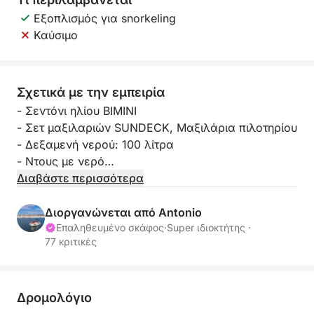
Εξοπλισμός για snorkeling
Καύσιμο
Σχετικά με την εμπειρία
- Σεντόνι ηλίου BIMINI
- Σετ μαξιλαριών SUNDECK, Μαξιλάρια πιλοτηρίου
- Δεξαμενή νερού: 100 λίτρα
- Ντους με νερό
- GPS Ploter/Fishfinder-Sonder - Lowrance 9
Διαβάστε περισσότερα
- Πλήρεις χάρτες,
- Υδραυλικό τιμόνι,
Διοργανώνεται από Antonio
- Πρίζα 12V
Επαληθευμένο σκάφος
·
Super ιδιοκτήτης ·
77 κριτικές
- Σκάλα κολύμβησης,
- Πλήρης εξοπλισμός ασφαλείας στο πλοίο
- Εξοπλισμός αγκυροβόλησης και πρόσδεσης στο
πλοίο,
Δρομολόγιο
- Πυροσβεστήρας