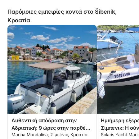
Παρόμοιες εμπειρίες κοντά στο Šibenik,
Κροατία
Αυθεντική απόδραση στην
Ημιήμερη εξερ
Αδριατική: 9 ώρες στην παρθένα
Σίμπενικ: Η σ
Marina Mandalina, Σιμπένικ, Κροατία
Solaris Yacht Mari
ομορφιά του Σίμπενικ
σας με μηχανο