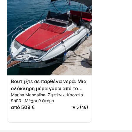
Βουτήξτε σε παρθένα νερά: Μια
ολόκληρη μέρα γύρω από το
Marina Mandalina, Σιμπένικ, Κροατία
Σίμπενικ
9h00 · Μέχρι 9 άτομα
από 509 €
5 (48)