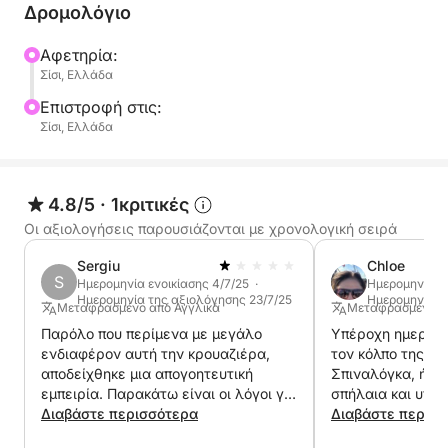
Δρομολόγιο
Αφετηρία:
Σίσι, Ελλάδα
Επιστροφή στις:
Σίσι, Ελλάδα
4.8/5
·
1κριτικές
Οι αξιολογήσεις παρουσιάζονται με χρονολογική σειρά
Sergiu
Chloe
S
Ημερομηνία ενοικίασης 4/7/25 ·
Ημερομηνία εν
Ημερομηνία της αξιολόγησης 23/7/25
Ημερομηνία τ
Μεταφρασμένο από Αγγλικά
Μεταφρασμένο α
Παρόλο που περίμενα με μεγάλο
Υπέροχη ημερήσι
ενδιαφέρον αυτή την κρουαζιέρα,
τον κόλπο της Ελ
αποδείχθηκε μια απογοητευτική
Σπιναλόγκα, ήσυ
εμπειρία. Παρακάτω είναι οι λόγοι για
σπήλαια και υπέ
τους οποίους έδωσα αυτή την
Διαβάστε περισσότερα
μεσημεριανό. Μι
Διαβάστε περισ
βαθμολογία: • Ο καιρός ήταν πολύ
αέρα, αλλά ο Κώ