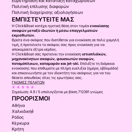
Ευρετηρίαση και κατάταξη καταχωρίσεων
Πολιτική επίλυσης διαφορών
Πολιτική διαχείρισης αξιολογήσεων
ΕΜΠΙΣΤΕΥΤΕΊΤΕ ΜΑΣ
Η Click&Boat κατέχει ηγετική θέση στον τομέα
ενοικίασης
σκαφών μεταξύ ιδιωτών ή μέσω επαγγελματιών
εκμισθωτών.
Βρείτε ένα σκάφος που διατίθεται για ενοικίαση σε πολύ χαμηλή
τιμή, ή προτείνετε το σκάφος σας προς ενοικίαση για να
αποκομίσετε έξτρα κέρδος.
Η Click&Boat σάς προτείνει την ενοικίαση
ιστιοπλοϊκών,
μηχανοκίνητων σκαφών, φουσκωτών σκαφών,
ποταμόπλοιων, καταμαράν και jet-ski.
Επιλέξτε τη διάρκεια
ενοικίασης που επιθυμείτε με πλήρη ευελιξία (ημέρα, εβδομάδα)
και επικοινωνήστε με τον ιδιοκτήτη του σκάφους για να του
θέσετε απευθείας όλες τις ερωτήσεις σας.
ΓΝΏΜΕΣ ΠΕΛΑΤΏΝ
Σημείωση:
4.9 / 5
υπολογίζεται με βάση 712391 γνώμες
ΠΡΟΟΡΙΣΜΟΊ
Αθήνα
Χαλκιδικήḗ
Ρόδος
Κέρκυρα
Κρήτη