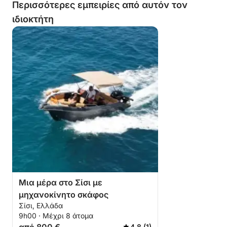
Περισσότερες εμπειρίες από αυτόν τον
κάνετε κράτηση για κάτι τέτοιο. Μια
ιδιοκτήτη
ακόμη παρατήρηση: ο καπετάνιος
κάπνιζε τσιγάρα στο πλοίο…
Μια μέρα στο Σίσι με
μηχανοκίνητο σκάφος
Σίσι, Ελλάδα
9h00 · Μέχρι 8 άτομα
4.8 (1)