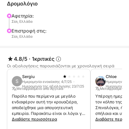
Δρομολόγιο
Αφετηρία:
Σίσι, Ελλάδα
Επιστροφή στις:
Σίσι, Ελλάδα
4.8/5
·
1κριτικές
Οι αξιολογήσεις παρουσιάζονται με χρονολογική σειρά
Sergiu
Chloe
S
Ημερομηνία ενοικίασης 4/7/25 ·
Ημερομηνία εν
Ημερομηνία της αξιολόγησης 23/7/25
Ημερομηνία τ
Μεταφρασμένο από Αγγλικά
Μεταφρασμένο α
Παρόλο που περίμενα με μεγάλο
Υπέροχη ημερήσι
ενδιαφέρον αυτή την κρουαζιέρα,
τον κόλπο της Ελ
αποδείχθηκε μια απογοητευτική
Σπιναλόγκα, ήσυ
εμπειρία. Παρακάτω είναι οι λόγοι για
σπήλαια και υπέ
τους οποίους έδωσα αυτή την
Διαβάστε περισσότερα
μεσημεριανό. Μι
Διαβάστε περισ
βαθμολογία: • Ο καιρός ήταν πολύ
αέρα, αλλά ο Κώ