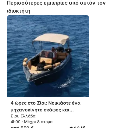
Περισσότερες εμπειρίες από αυτόν τον
κάνετε κράτηση για κάτι τέτοιο. Μια
ιδιοκτήτη
ακόμη παρατήρηση: ο καπετάνιος
κάπνιζε τσιγάρα στο πλοίο…
4 ώρες στο Σίσι: Νοικιάστε ένα
μηχανοκίνητο σκάφος και
Σίσι, Ελλάδα
απολαύστε
4h00 · Μέχρι 8 άτομα
4.8 (1)