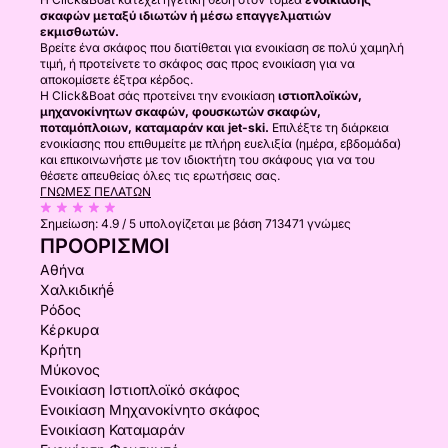
σκαφών μεταξύ ιδιωτών ή μέσω επαγγελματιών
εκμισθωτών.
Βρείτε ένα σκάφος που διατίθεται για ενοικίαση σε πολύ χαμηλή
τιμή, ή προτείνετε το σκάφος σας προς ενοικίαση για να
αποκομίσετε έξτρα κέρδος.
Η Click&Boat σάς προτείνει την ενοικίαση
ιστιοπλοϊκών,
μηχανοκίνητων σκαφών, φουσκωτών σκαφών,
ποταμόπλοιων, καταμαράν και jet-ski.
Επιλέξτε τη διάρκεια
ενοικίασης που επιθυμείτε με πλήρη ευελιξία (ημέρα, εβδομάδα)
και επικοινωνήστε με τον ιδιοκτήτη του σκάφους για να του
θέσετε απευθείας όλες τις ερωτήσεις σας.
ΓΝΏΜΕΣ ΠΕΛΑΤΏΝ
Σημείωση:
4.9 / 5
υπολογίζεται με βάση 713471 γνώμες
ΠΡΟΟΡΙΣΜΟΊ
Αθήνα
Χαλκιδικήḗ
Ρόδος
Κέρκυρα
Κρήτη
Μύκονος
Ενοικίαση Ιστιοπλοϊκό σκάφος
Ενοικίαση Μηχανοκίνητο σκάφος
Ενοικίαση Καταμαράν