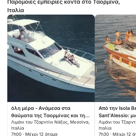
Παρόμοιες εμπειρίες κοντά στο Ταορμίνα,
Ιταλία
όλη μέρα - Ανάμεσα στα
Από την Isola Be
θαύματα της Ταορμίνας και της
Sant'Alessio: 
Λιμάνι του Τζαρντίνι Νάξος, Μεσσίνα,
Λιμάνι του Τζαρντ
Αίτνας
εμπειρία με σκ
Ιταλία
Ιταλία
7h00 · Μέχρι 12 άτομα
7h30 · Μέχρι 12 