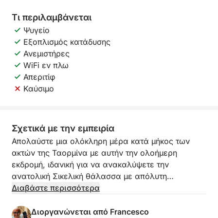
Τι περιλαμβάνεται
Ψυγείο
Εξοπλισμός κατάδυσης
Ανεμιστήρες
WiFi εν πλω
Απεριτίφ
Καύσιμο
Σχετικά με την εμπειρία
Απολαύστε μια ολόκληρη μέρα κατά μήκος των
ακτών της Ταορμίνα με αυτήν την ολοήμερη
εκδρομή, ιδανική για να ανακαλύψετε την
ανατολική Σικελική θάλασσα με απόλυτη
χαλάρωση.
Διαβάστε περισσότερα
Θα πλεύσετε μέσα από μερικές από τις πιο
Διοργανώνεται από Francesco