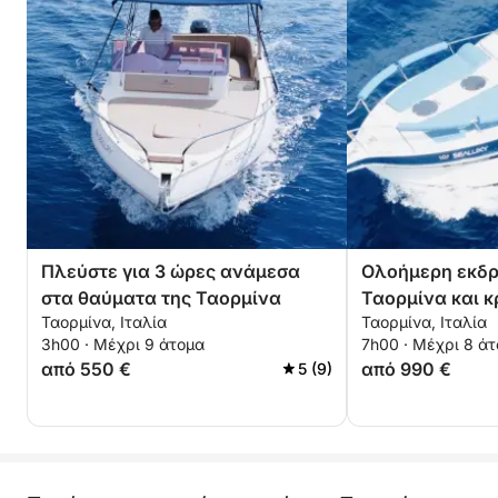
Πλεύστε για 3 ώρες ανάμεσα
Ολοήμερη εκδρ
στα θαύματα της Ταορμίνα
Ταορμίνα και 
Ταορμίνα, Ιταλία
Ταορμίνα, Ιταλία
κολπίσκων
3h00 · Μέχρι 9 άτομα
7h00 · Μέχρι 8 ά
από 550 €
από 990 €
5 (9)