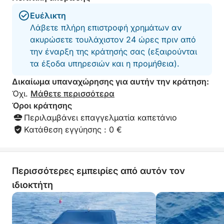
περιοχή, δημιου
μια άνετη και φι
Ευέλικτη
Η όλη εμπειρία ξ
Λάβετε πλήρη επιστροφή χρημάτων αν
προσδοκίες μας κ
ακυρώσετε τουλάχιστον 24 ώρες πριν από
συνιστούσαμε αν
την έναρξη της κράτησής σας (εξαιρούνται
όποιον αναζητά 
στο νερό στη Σικ
τα έξοδα υπηρεσιών και η προμήθεια).
ευχαριστούμε, Fra
Δικαίωμα υπαναχώρησης για αυτήν την κράτηση:
για την τόσο υπέ
Όχι.
Μάθετε περισσότερα
Όροι κράτησης
Περιλαμβάνει επαγγελματία καπετάνιο
Κατάθεση εγγύησης : 0 €
Περισσότερες εμπειρίες από αυτόν τον
ιδιοκτήτη