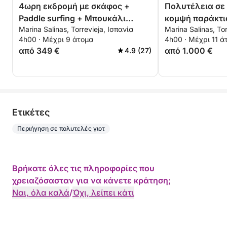
4ωρη εκδρομή με σκάφος +
Πολυτέλεια σε 
Paddle surfing + Μπουκάλι
κομψή παράκτι
Marina Salinas, Torrevieja, Ισπανία
Marina Salinas, Tor
premium Cava - ALL INCLUSIVE
στην Τορεβιέχ
4h00 · Μέχρι 9 άτομα
4h00 · Μέχρι 11 ά
από 349 €
από 1.000 €
4.9 (27)
Eτικέτες
Περιήγηση σε πολυτελές γιοτ
Βρήκατε όλες τις πληροφορίες που
χρειαζόσασταν για να κάνετε κράτηση;
Ναι, όλα καλά
/
Όχι, λείπει κάτι