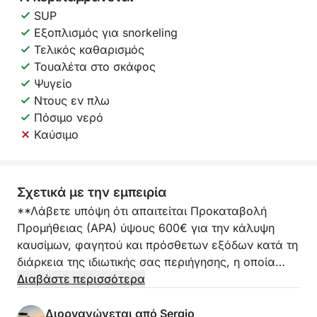
SUP
Εξοπλισμός για snorkeling
Τελικός καθαρισμός
Τουαλέτα στο σκάφος
Ψυγείο
Ντους εν πλω
Πόσιμο νερό
Καύσιμο
Σχετικά με την εμπειρία
**Λάβετε υπόψη ότι απαιτείται Προκαταβολή
Προμήθειας (APA) ύψους 600€ για την κάλυψη
καυσίμων, φαγητού και πρόσθετων εξόδων κατά τη
διάρκεια της ιδιωτικής σας περιήγησης, η οποία
καταβάλλεται στο λιμάνι.**
Διαβάστε περισσότερα
Ξεκινήστε μια ολοήμερη εμπειρία με γιοτ από τη
Διοργανώνεται από Sergio