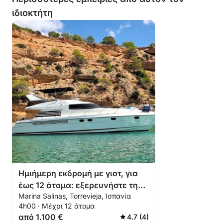
αναμνήσεις.
ιδιοκτήτη
Ημιήμερη εκδρομή με γιοτ, για
έως 12 άτομα: εξερευνήστε τη
Marina Salinas, Torrevieja, Ισπανία
θάλασσα από την Τορεβιέχα.
4h00 · Μέχρι 12 άτομα
από 1.100 €
4.7 (4)