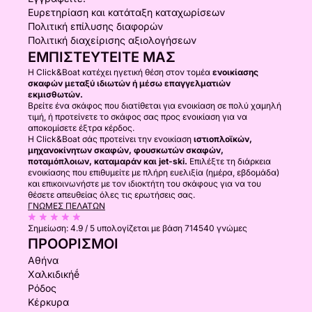
Ευρετηρίαση και κατάταξη καταχωρίσεων
Πολιτική επίλυσης διαφορών
Πολιτική διαχείρισης αξιολογήσεων
ΕΜΠΙΣΤΕΥΤΕΊΤΕ ΜΑΣ
Η Click&Boat κατέχει ηγετική θέση στον τομέα
ενοικίασης
σκαφών μεταξύ ιδιωτών ή μέσω επαγγελματιών
εκμισθωτών.
Βρείτε ένα σκάφος που διατίθεται για ενοικίαση σε πολύ χαμηλή
τιμή, ή προτείνετε το σκάφος σας προς ενοικίαση για να
αποκομίσετε έξτρα κέρδος.
Η Click&Boat σάς προτείνει την ενοικίαση
ιστιοπλοϊκών,
μηχανοκίνητων σκαφών, φουσκωτών σκαφών,
ποταμόπλοιων, καταμαράν και jet-ski.
Επιλέξτε τη διάρκεια
ενοικίασης που επιθυμείτε με πλήρη ευελιξία (ημέρα, εβδομάδα)
και επικοινωνήστε με τον ιδιοκτήτη του σκάφους για να του
θέσετε απευθείας όλες τις ερωτήσεις σας.
ΓΝΏΜΕΣ ΠΕΛΑΤΏΝ
Σημείωση:
4.9 / 5
υπολογίζεται με βάση 714540 γνώμες
ΠΡΟΟΡΙΣΜΟΊ
Αθήνα
Χαλκιδικήḗ
Ρόδος
Κέρκυρα