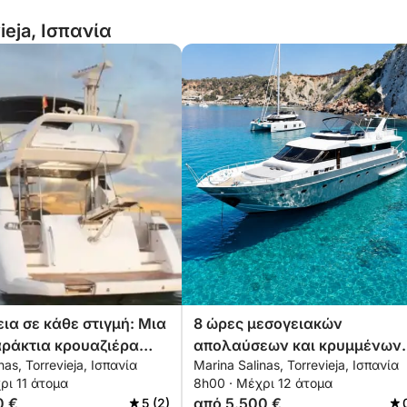
ieja, Ισπανία
ια σε κάθε στιγμή: Μια
8 ώρες μεσογειακών
ράκτια κρουαζιέρα
απολαύσεων και κρυμμένων
nas, Torrevieja, Ισπανία
Marina Salinas, Torrevieja, Ισπανία
εβιέχα
παράκτιων γωνιών
ρι 11 άτομα
8h00 · Μέχρι 12 άτομα
0 €
από 5.500 €
5 (2)