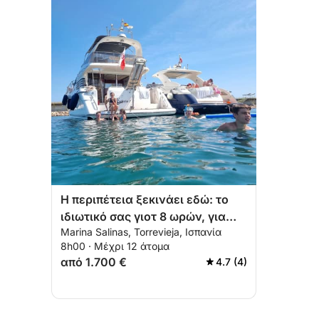
Η περιπέτεια ξεκινάει εδώ: το
ιδιωτικό σας γιοτ 8 ωρών, για
Marina Salinas, Torrevieja, Ισπανία
έως και 12 άτομα, από τη
8h00 · Μέχρι 12 άτομα
Μαρίνα Σαλίνας στην
από 1.700 €
4.7 (4)
Τορεβιέχα.