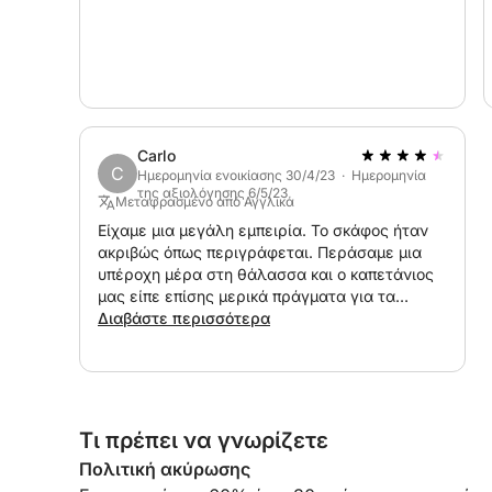
Carlo
C
Ημερομηνία ενοικίασης 30/4/23 · Ημερομηνία
της αξιολόγησης 6/5/23
Μεταφρασμένο από Αγγλικά
Είχαμε μια μεγάλη εμπειρία. Το σκάφος ήταν
ακριβώς όπως περιγράφεται. Περάσαμε μια
υπέροχη μέρα στη θάλασσα και ο καπετάνιος
μας είπε επίσης μερικά πράγματα για τα
διάφορα μέρη. Είχαμε επίσης την ευκαιρία να
Διαβάστε περισσότερα
δούμε μερικά δελφίνια. Συνολικά μια υπέροχη
μέρα και υπέροχη εμπειρία. Σας ευχαριστώ!
Τι πρέπει να γνωρίζετε
Πολιτική ακύρωσης