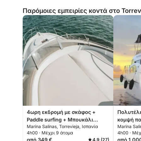
Παρόμοιες εμπειρίες κοντά στο Torrev
4ωρη εκδρομή με σκάφος +
Πολυτέλε
Paddle surfing + Μπουκάλι
κομψή πα
Marina Salinas, Torrevieja, Ισπανία
Marina Sali
premium Cava - ALL INCLUSIVE
στην Τορ
4h00 · Μέχρι 9 άτομα
4h00 · Μέχ
από 349 €
από 1.00
4.9 (27)