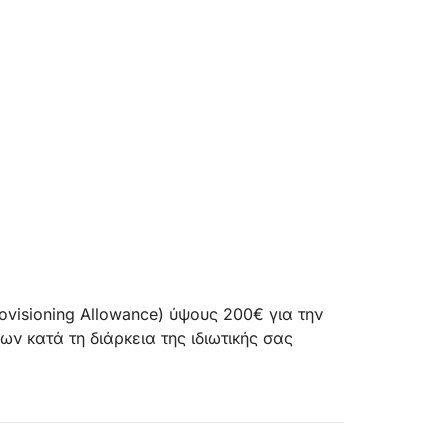
ovisioning Allowance) ύψους 200€ για την
ν κατά τη διάρκεια της ιδιωτικής σας
έχα με ένα κομψό ιδιωτικό γιοτ,
ρας. Για τέσσερις ώρες, θα πλεύσετε κατά