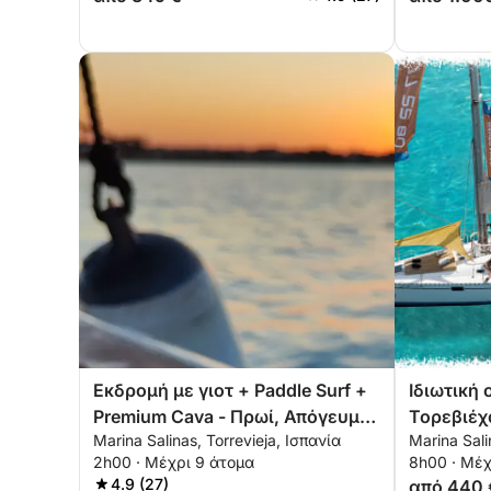
Εκδρομή με γιοτ + Paddle Surf +
Ιδιωτική
Premium Cava - Πρωί, Απόγευμα
Τορεβιέχ
Marina Salinas, Torrevieja, Ισπανία
Marina Sali
ή Ηλιοβασίλεμα - 2 Ώρες - ALL
2h00 · Μέχρι 9 άτομα
8h00 · Μέχ
INCLUSIVE
4.9 (27)
από 440 