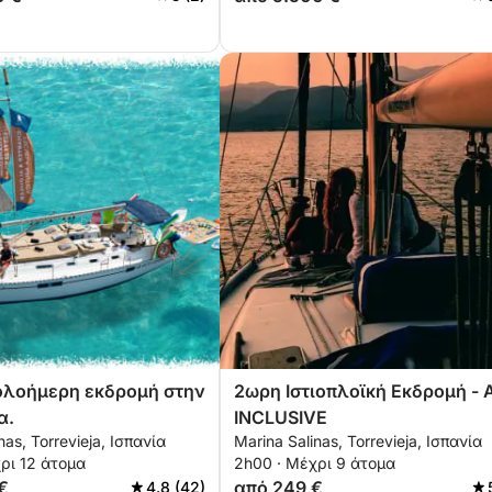
 ολοήμερη εκδρομή στην
2ωρη Ιστιοπλοϊκή Εκδρομή - 
α.
INCLUSIVE
nas, Torrevieja, Ισπανία
Marina Salinas, Torrevieja, Ισπανία
ρι 12 άτομα
2h00 · Μέχρι 9 άτομα
€
από 249 €
4.8 (42)