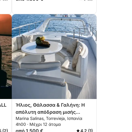
ALL
Ήλιος, Θάλασσα & Γαλήνη: Η
απόλυτη απόδραση μισής
Marina Salinas, Torrevieja, Ισπανία
ημέρας στη Μεσόγειο
4h00 · Μέχρι 12 άτομα
από 1.500 €
5 (2)
4.2 (1)