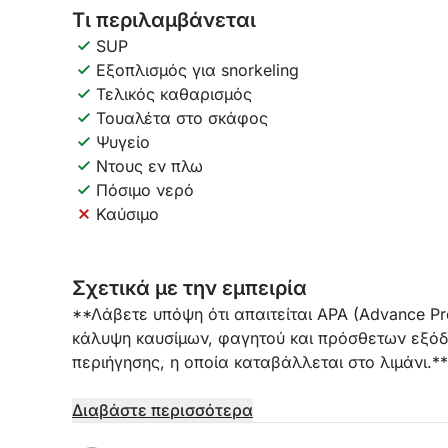
Τι περιλαμβάνεται
SUP
Εξοπλισμός για snorkeling
Τελικός καθαρισμός
Τουαλέτα στο σκάφος
Ψυγείο
Ντους εν πλω
Πόσιμο νερό
Καύσιμο
Σχετικά με την εμπειρία
**Λάβετε υπόψη ότι απαιτείται APA (Advance Pr
κάλυψη καυσίμων, φαγητού και πρόσθετων εξόδω
περιήγησης, η οποία καταβάλλεται στο λιμάνι.**
Αναχωρήστε από τη Μαρίνα Σαλίνας στην Τορεβι
Διαβάστε περισσότερα
σχεδιασμένο για την τέλεια απόδραση μισής ημέ