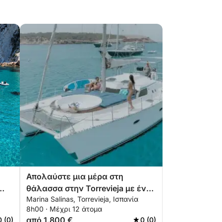
Απολαύστε μια μέρα στη
θάλασσα στην Torrevieja με ένα
Marina Salinas, Torrevieja, Ισπανία
καταμαράν
8h00 · Μέχρι 12 άτομα
από 1.800 €
0 (0)
0 (0)