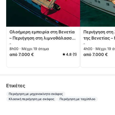
Ολοήμερη εμπειρία στη Βενετία
Περιήγηση στη
– Περιήγηση στη λιμνοθάλασσα
της Βενετίας –
-
-
και τα νησιά
Torcello
8h00 · Μέχρι 19 άτομα
4h00 · Μέχρι 19 
από 7.000 €
από 7.000 €
4.8 (1)
Eτικέτες
Περιήγηση με μηχανοκίνητο σκάφος
Κλασική περιήγηση με σκάφος
Περιήγηση με ταχύπλοο