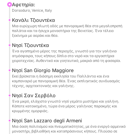
Είτε πρόκειται για την γαλήνια σιωπή του Αγίου
Αφετηρία:
Dorsoduro, Venice, Italy
Λαζάρου είτε για την απόκοσμη γοητεία της
Ποβέλια, κάθε στάση αποκαλύπτει μια διαφορετική
Κανάλι Τζιουντέκα
πλευρά της λιμνοθάλασσας.
Μια ευρύχωρη πλωτή οδός με πανοραμική θέα στα μεγαλοπρεπή
παλάτια και τα ήσυχα μοναστήρια της Βενετίας. Ένα τέλειο
ξεκίνημα με αεράκι και θέα.
Νησί Τζιουντέκα
Ένα αγαπημένο μέρος της περιοχής, γνωστό για την γαλήνια
ατμόσφαιρα, τους κήπους δίπλα στο νερό και τα εργαστήρια
χειροτεχνίας. Αυθεντικό και γοητευτικό, μακριά από τη φασαρία.
Νησί San Giorgio Maggiore
Εκεί βρίσκεται η διάσημη εκκλησία του Παλλάντιο και ένα
καμπαναριό με πανοραμική θέα. Ένας εκπληκτικός συνδυασμός
τέχνης, αρχιτεκτονικής και γαλήνης.
Νησί Σαν Σερβόλο
Ένα μικρό, ελάχιστα γνωστό νησί γεμάτο μυστήριο και γαλήνη.
Κάποτε κατοικημένο, τώρα ένα μέρος γαλήνιας παρακμής και
κρυμμένης ομορφιάς.
Νησί San Lazzaro degli Armeni
Μια όαση πολιτισμού και πνευματικότητας, με ένα ενεργό αρμενικό
μοναστήρι, βιβλιοθήκη και καταπράσινους κήπους. Πλούσιο σε