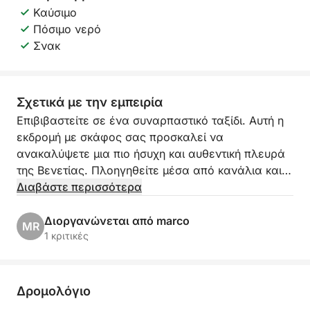
Καύσιμο
Πόσιμο νερό
Σνακ
Σχετικά με την εμπειρία
Επιβιβαστείτε σε ένα συναρπαστικό ταξίδι. Αυτή η
εκδρομή με σκάφος σας προσκαλεί να
ανακαλύψετε μια πιο ήσυχη και αυθεντική πλευρά
της Βενετίας. Πλοηγηθείτε μέσα από κανάλια και
νησιά βυθισμένα στην ιστορία, το μυστήριο και την
Διαβάστε περισσότερα
ομορφιά, όλα με οδηγό έναν παθιασμένο ντόπιο
που γνωρίζει κάθε γωνιά της λιμνοθάλασσας.
Διοργανώνεται από marco
MR
1 κριτικές
Ιδανική για περίεργους ταξιδιώτες, φωτογράφους
και λάτρεις του πολιτισμού και της ηρεμίας, η
εκδρομή προσφέρει πανοραμική θέα και μοναδικές
Δρομολόγιο
προοπτικές στη ναυτική κληρονομιά της Βενετίας.