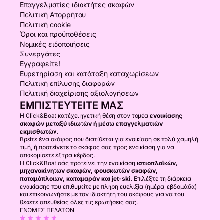
Επαγγελματίες ιδιοκτήτες σκαφών
Πολιτική Απορρήτου
Πολιτική cookie
Όροι και προϋποθέσεις
Νομικές ειδοποιήσεις
Συνεργάτες
Εγγραφείτε!
Ευρετηρίαση και κατάταξη καταχωρίσεων
Πολιτική επίλυσης διαφορών
Πολιτική διαχείρισης αξιολογήσεων
ΕΜΠΙΣΤΕΥΤΕΊΤΕ ΜΑΣ
Η Click&Boat κατέχει ηγετική θέση στον τομέα
ενοικίασης
σκαφών μεταξύ ιδιωτών ή μέσω επαγγελματιών
εκμισθωτών.
Βρείτε ένα σκάφος που διατίθεται για ενοικίαση σε πολύ χαμηλή
τιμή, ή προτείνετε το σκάφος σας προς ενοικίαση για να
αποκομίσετε έξτρα κέρδος.
Η Click&Boat σάς προτείνει την ενοικίαση
ιστιοπλοϊκών,
μηχανοκίνητων σκαφών, φουσκωτών σκαφών,
ποταμόπλοιων, καταμαράν και jet-ski.
Επιλέξτε τη διάρκεια
ενοικίασης που επιθυμείτε με πλήρη ευελιξία (ημέρα, εβδομάδα)
και επικοινωνήστε με τον ιδιοκτήτη του σκάφους για να του
θέσετε απευθείας όλες τις ερωτήσεις σας.
ΓΝΏΜΕΣ ΠΕΛΑΤΏΝ