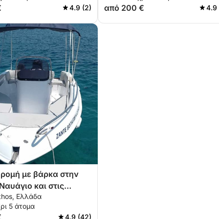
σκάφος
€
από 200 €
4.9 (2)
4.9
ρομή με βάρκα στην
Ναυάγιο και στις
thos, Ελλάδα
 Σπηλιές
ρι 5 άτομα
€
4.9 (42)