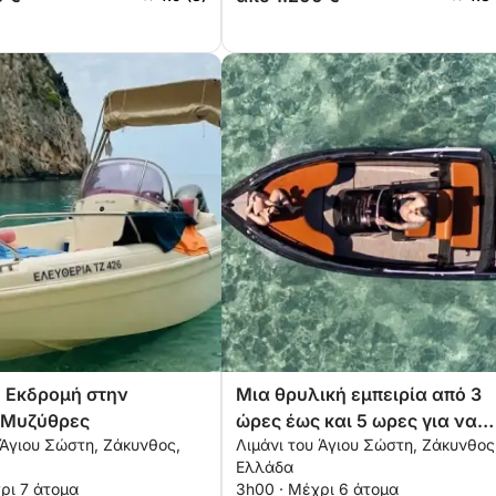
 Εκδρομή στην
Μια θρυλική εμπειρία από 3
 Μυζύθρες
ώρες έως και 5 ωρες για να
 Άγιου Σώστη, Ζάκυνθος,
Λιμάνι του Άγιου Σώστη, Ζάκυνθος
ανακαλύψετε τις παραλίες τ
Ελλάδα
Ζάκυνθου με μηχανοκίνητο
ρι 7 άτομα
3h00 · Μέχρι 6 άτομα