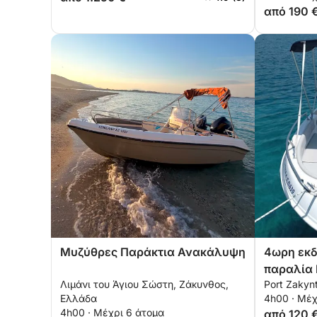
Σπήλαιο Έρωτα
από 190 
Μυζύθρες Παράκτια Ανακάλυψη
4ωρη εκδ
παραλία 
Λιμάνι του Άγιου Σώστη, Ζάκυνθος,
Port Zakyn
Γαλάζιες
Ελλάδα
4h00 · Μέχ
4h00 · Μέχρι 6 άτομα
από 120 