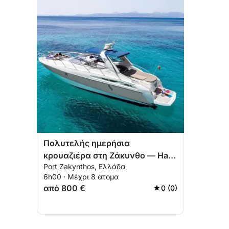
Πολυτελής ημερήσια
κρουαζιέρα στη Ζάκυνθο — Half
Port Zakynthos, Ελλάδα
Island Escape (5 ώρες)
6h00 · Μέχρι 8 άτομα
από 800 €
0 (0)