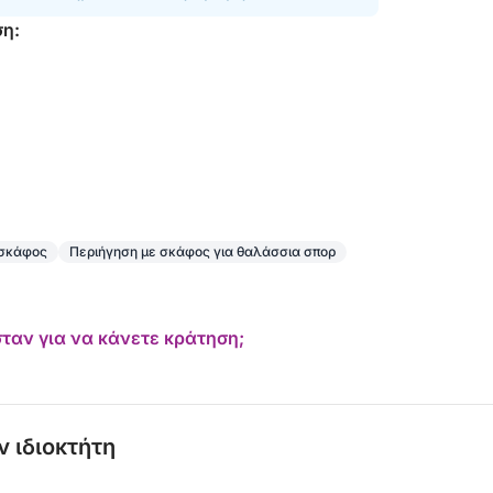
ωτική κρουαζιέρα με γιοτ είναι η πρόσκλησή
ση:
κή της οπτική γωνία - τη θάλασσα.
 σκάφος
Περιήγηση με σκάφος για θαλάσσια σπορ
ταν για να κάνετε κράτηση;
ν ιδιοκτήτη