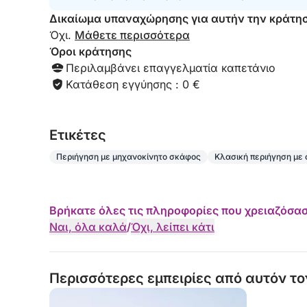
κάνετε ένα διάλειμμα από τον κόσμο, αυτή η ιδι
Δικαίωμα υπαναχώρησης για αυτήν την κράτη
σας να απολαύσετε τη Ζάκυνθο από την πιο μαγι
Όχι.
Μάθετε περισσότερα
Όροι κράτησης
Περιλαμβάνει επαγγελματία καπετάνιο
Κατάθεση εγγύησης : 0 €
Eτικέτες
Περιήγηση με μηχανοκίνητο σκάφος
Κλασική περιήγηση με
Βρήκατε όλες τις πληροφορίες που χρειαζόσασ
Ναι, όλα καλά
/
Όχι, λείπει κάτι
Περισσότερες εμπειρίες από αυτόν το