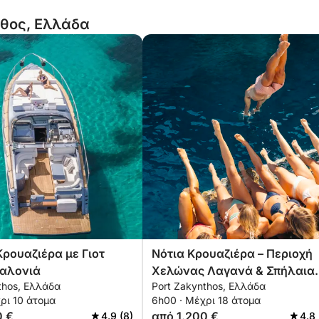
νθος, Ελλάδα
Κρουαζιέρα με Γιοτ
Νότια Κρουαζιέρα – Περιοχή
φαλονιά
Χελώνας Λαγανά & Σπήλαια
thos, Ελλάδα
Port Zakynthos, Ελλάδα
Κεριού
ρι 10 άτομα
6h00 · Μέχρι 18 άτομα
0 €
από 1.200 €
4.9 (8)
4.8 