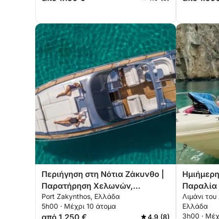
Περιήγηση στη Νότια Ζάκυνθο |
Ημιήμερη
Παρατήρηση Χελωνών,
Παραλία
Port Zakynthos, Ελλάδα
Λιμάνι του
Μαραθονήσι (Νησί με Χελώνες),
5h00 · Μέχρι 10 άτομα
Ελλάδα
Σπήλαια Κεριού, Μυζήθρες,
3h00 · Μέχ
από 1.250 €
4.9 (8)