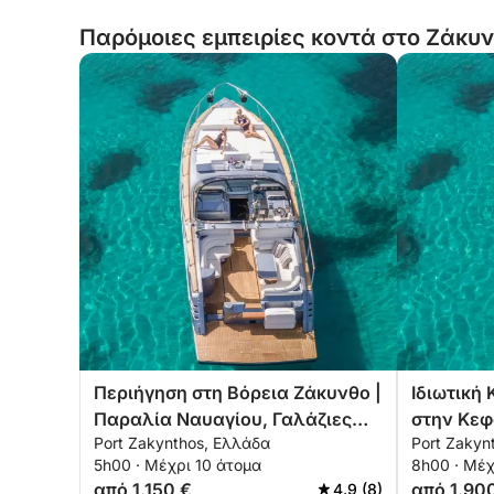
Παρόμοιες εμπειρίες κοντά στο Ζάκυ
Περιήγηση στη Βόρεια Ζάκυνθο |
Ιδιωτική 
Παραλία Ναυαγίου, Γαλάζιες
στην Κε
Port Zakynthos, Ελλάδα
Port Zakyn
Σπηλιές, Ξύγκια
5h00 · Μέχρι 10 άτομα
8h00 · Μέχ
από 1.150 €
από 1.90
4.9 (8)