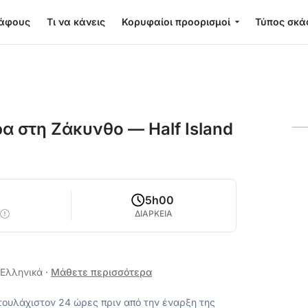
κάφους
Τι να κάνεις
Κορυφαίοι προορισμοί
Τύπος σκά
α στη Ζάκυνθο — Half Island
0
5h00
ΔΙΑΡΚΕΙΑ
, Ελληνικά
·
Μάθετε περισσότερα
ουλάχιστον 24 ώρες πριν από την έναρξη της