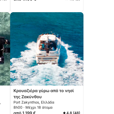
Κρουαζιέρα γύρω από το νησί
της Ζακύνθου
,
Port Zakynthos, Ελλάδα
ης
8h00 · Μέχρι 18 άτομα
από 1.199 €
4.8 (48)