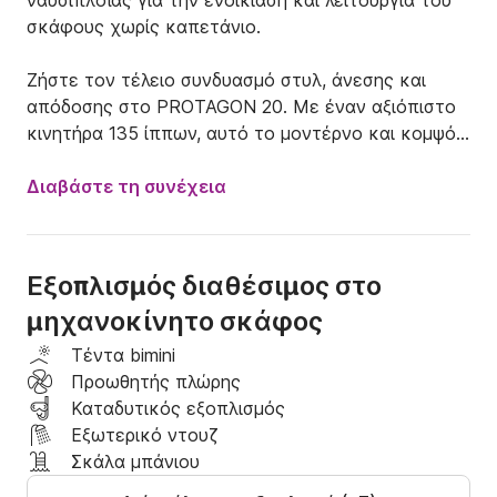
ναυσιπλοΐας για την ενοικίαση και λειτουργία του 
σκάφους χωρίς καπετάνιο.

Ζήστε τον τέλειο συνδυασμό στυλ, άνεσης και 
απόδοσης στο PROTAGON 20. Με έναν αξιόπιστο 
κινητήρα 135 ίππων, αυτό το μοντέρνο και κομψό 
σκάφος έχει σχεδιαστεί για όσους θέλουν να 
εξερευνήσουν την εκπληκτική ακτογραμμή των 
Διαβάστε τη συνέχεια
Χανίων με ευκολία και σιγουριά.

Ιδανικό για ζευγάρια, οικογένειες ή μικρές ομάδες 
Εξοπλισμός διαθέσιμος στο
φίλων, το PROTAGON 20 προσφέρει μια ευρύχωρη 
μηχανοκίνητο σκάφος
και προσεκτικά σχεδιασμένη διάταξη, άνετα 
καθίσματα και εξαιρετικό χειρισμό. Είτε ταξιδεύετε 
Τέντα bimini
κατά μήκος της ακτής, κολυμπάτε σε κρυστάλλινα 
Προωθητής πλώρης
νερά είτε ανακαλύπτετε κρυμμένους όρμους 
Καταδυτικός εξοπλισμός
προσβάσιμους μόνο με σκάφος, κάθε στιγμή στο 
Εξωτερικό ντουζ
σκάφος έχει σχεδιαστεί για να είναι ευχάριστη και 
Σκάλα μπάνιου
χαλαρωτική.
