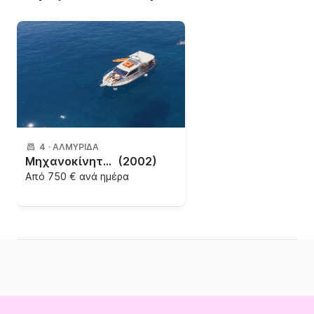
4
·
ΑΛΜΥΡΊΔΑ
Μηχανοκίνητο σκάφος KretaMare Cruiser 9
(2002)
Από
750 € ανά ημέρα