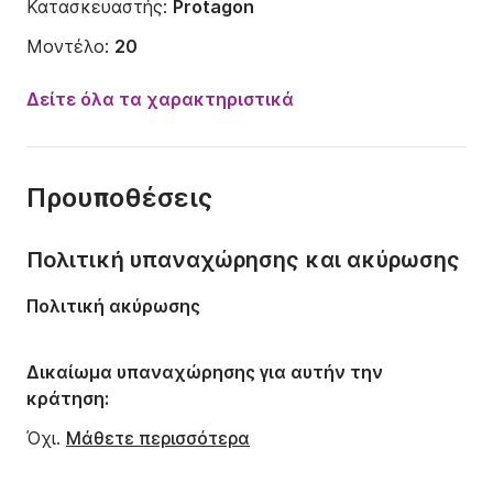
Κατασκευαστής:
Protagon
Μοντέλο:
20
Ισχύς κινητήρα:
135ch
Δείτε όλα τα χαρακτηριστικά
Μήκος:
6m
Έτος:
2023
Προυποθέσεις
Χωρητικότητα:
9 άτομα
Πολιτική υπαναχώρησης και ακύρωσης
Πολιτική ακύρωσης
Δικαίωμα υπαναχώρησης για αυτήν την
κράτηση:
Όχι.
Μάθετε περισσότερα