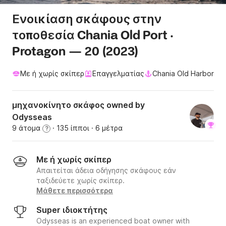
Ενοικίαση σκάφους στην
τοποθεσία Chania Old Port ·
Protagon — 20 (2023)
Με ή χωρίς σκίπερ
Επαγγελματίας
Chania Old Harbor
μηχανοκίνητο σκάφος owned by
Odysseas
9 άτομα
· 135 ίπποι
· 6 μέτρα
?
Με ή χωρίς σκίπερ
Απαιτείται άδεια οδήγησης σκάφους εάν
ταξιδεύετε χωρίς σκίπερ.
Μάθετε περισσότερα
Super ιδιοκτήτης
Odysseas is an experienced boat owner with