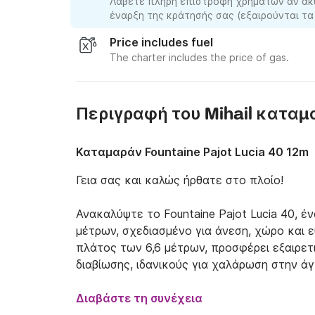
Λάβετε πλήρη επιστροφή χρημάτων αν ακ
έναρξη της κράτησής σας (εξαιρούνται τα
Price includes fuel
The charter includes the price of gas.
Περιγραφή του Mihail καταμ
Καταμαράν Fountaine Pajot Lucia 40 12m
Γεια σας και καλώς ήρθατε στο πλοίο!

Ανακαλύψτε το Fountaine Pajot Lucia 40, έ
μέτρων, σχεδιασμένο για άνεση, χώρο και ε
πλάτος των 6,6 μέτρων, προσφέρει εξαιρετ
διαβίωσης, ιδανικούς για χαλάρωση στην ά
Αυτό το καλά ισορροπημένο καταμαράν φιλο
Διαβάστε τη συνέχεια