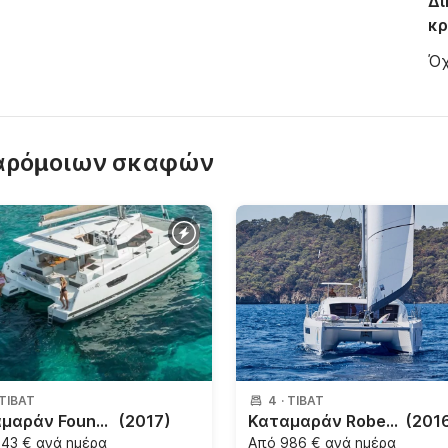
Δι
κρ
Όχ
παρόμοιων σκαφών
ΤΊΒΑΤ
4
·
ΤΊΒΑΤ
Καταμαράν Fountaine Pajot Fountaine Pajot Lucia 40 — Spacious Catamaran in K 12m
(2017)
Καταμαράν Robertson & Caine Leopard 40 12.2m
(201
43 € ανά ημέρα
Από
986 € ανά ημέρα