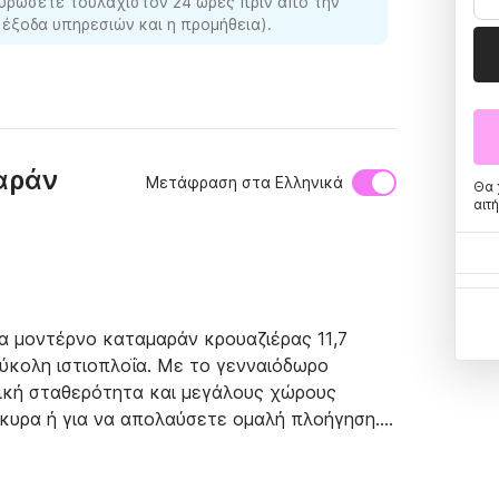
υρώσετε τουλάχιστον 24 ώρες πριν από την
 έξοδα υπηρεσιών και η προμήθεια).
αράν
Μετάφραση στα Ελληνικά
Θα 
αιτ
να μοντέρνο καταμαράν κρουαζιέρας 11,7 
ύκολη ιστιοπλοΐα. Με το γενναιόδωρο 
ική σταθερότητα και μεγάλους χώρους 
γκυρα ή για να απολαύσετε ομαλή πλοήγηση.

ξενεί έως και 8 άτομα σε 4 διπλές 