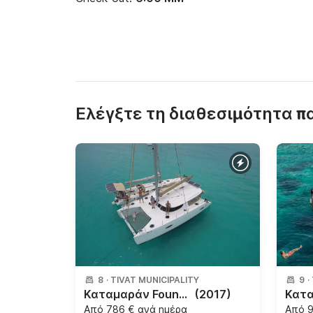
Ελέγξτε τη διαθεσιμότητα 
8
·
TIVAT MUNICIPALITY
9
·
Καταμαράν Fountaine Pajot Lipari 41 12m
(2017)
Από
786 € ανά ημέρα
Από
9