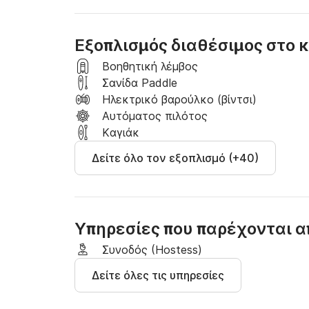
καμπίνες, συνδυάζοντας την ιδιωτικότητα 
πανοραμικά παράθυρα πλημμυρίζουν το σαλ
διάταξη πιλοτηρίου-σαλονιού δημιουργεί μια
Εξοπλισμός διαθέσιμος στο
Σχεδιασμένο για εύκολο χειρισμό, όλα τα χε
Βοηθητική λέμβος
τιμόνι, καθιστώντας το ιδανικό τόσο για έμ
Σανίδα Paddle
Οι διπλοί κινητήρες, τα σταθερά κύτη και 
Ηλεκτρικό βαρούλκο (βίντσι)
εξασφαλίζουν μια ομαλή και ευχάριστη εμπε
Αυτόματος πιλότος
Kαγιάκ
Ευρύχωρο, πρακτικό και αξιόπιστο, το Lucia
Δείτε όλο τον εξοπλισμό (+40)
απόδοσης για αξέχαστες μέρες στη θάλασσα
Κάντε κράτηση τώρα και ξεκινήστε την επό
Υπηρεσίες που παρέχονται απ
Συνοδός (Ηοstess)
Δείτε όλες τις υπηρεσίες