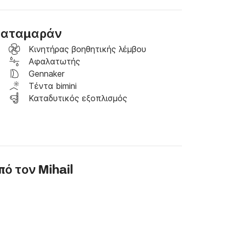
με ένα φωτεινό, ανοιχτό εσωτερικό. Μεγάλα 
όνι με φυσικό φως, ενώ η απρόσκοπτη 
 κοινωνική και ευάερη ατμόσφαιρα.

 καταμαράν
ιριστήρια ιστιοπλοΐας είναι κεντρικά στο 
Kινητήρας βοηθητικής λέμβου
πειρους ιστιοπλόους όσο και για αρχάριους. 
Αφαλατωτής
η βελτιστοποιημένη απόδοση των πανιών 
Gennaker
ιρία πλεύσης.

Τέντα bimini
Καταδυτικός εξοπλισμός
 40 είναι ο τέλειος συνδυασμός άνεσης και 
.

μενη ιστιοπλοϊκή σας περιπέτεια!
ό τον Mihail