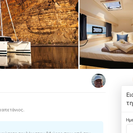
Ει
τη
 καπετάνιος.
Ημε