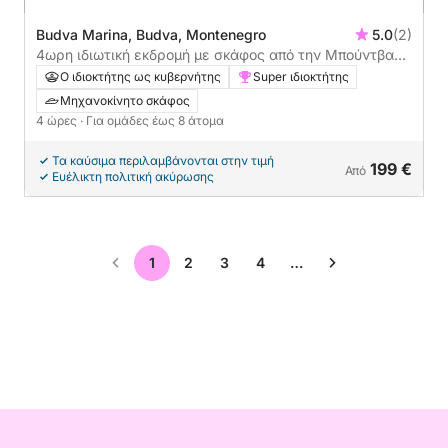
Budva Marina, Budva, Montenegro
5.0
(2)
4ωρη ιδιωτική εκδρομή με σκάφος από την Μπούντβα
με καπετάνιο
Ο ιδιοκτήτης ως κυβερνήτης
Super ιδιοκτήτης
Μηχανοκίνητο σκάφος
4 ώρες
· Για ομάδες έως 8 άτομα
Τα καύσιμα περιλαμβάνονται στην τιμή
199 €
Από
Ευέλικτη πολιτική ακύρωσης
1
2
3
4
…