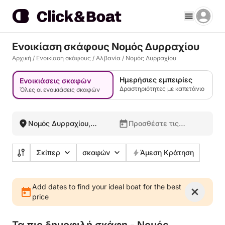
Ενοικίαση σκάφους Νομός Δυρραχίου
Αρχική
/
Ενοικίαση σκάφους
/
Αλβανία
/
Νομός Δυρραχίου
Ημερήσιες εμπειρίες
Ενοικιάσεις σκαφών
Δραστηριότητες με καπετάνιο
Όλες οι ενοικιάσεις σκαφών
Νομός Δυρραχίου,
Προσθέστε τις
Αλβανία
ημερομηνίες σας
Σκίπερ
σκαφών
Άμεση Κράτηση
Add dates to find your ideal boat for the best
price