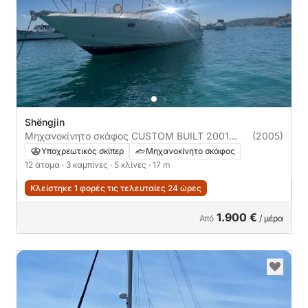
Shëngjin
Μηχανοκίνητο σκάφος CUSTOM BUILT 2001
(2005)
1300ch
Υποχρεωτικός σκίπερ
Μηχανοκίνητο σκάφος
12 άτομα
· 3 καμπίνες
· 5 κλίνες
· 17 m
Κλείστηκε 1 φορές τις τελευταίες 24 ώρες
1.900 €
Από
/ μέρα