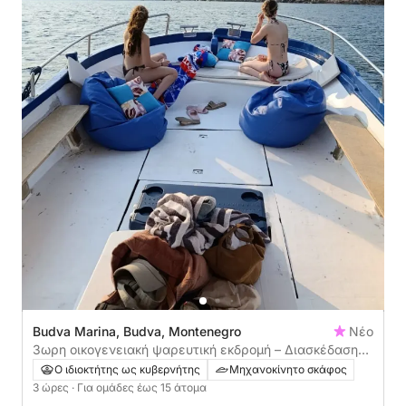
Budva Marina, Budva, Montenegro
Νέο
3ωρη οικογενειακή ψαρευτική εκδρομή – Διασκέδαση
για όλες τις ηλικίες
Ο ιδιοκτήτης ως κυβερνήτης
Μηχανοκίνητο σκάφος
3 ώρες
· Για ομάδες έως 15 άτομα