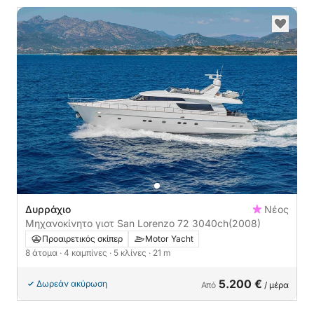
Δυρράχιο
Νέος
Μηχανοκίνητο γιοτ San Lorenzo 72 3040ch
(2008)
Προαιρετικός σκίπερ
Motor Yacht
8 άτομα
· 4 καμπίνες
· 5 κλίνες
· 21 m
5.200 €
Δωρεάν ακύρωση
Από
/ μέρα