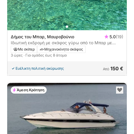
Δήμος του Μπαρ, Μαυροβούνιο
5.0
(19)
Ιδιωτική εκδρομή με σκάφος γύρω από το Μπαρ με
μηχανοκίνητο σκάφος
Με σκίπερ
Μηχανοκίνητο σκάφος
3 ώρες
· Για ομάδες έως 8 άτομα
150 €
Ευέλικτη πολιτική ακύρωσης
Από
Άμεση Κράτηση