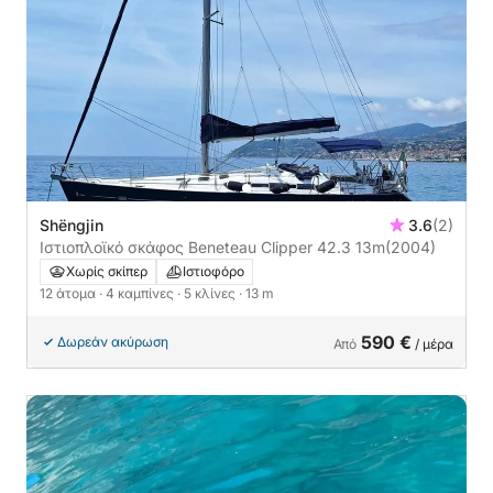
Shëngjin
3.6
(2)
Ιστιοπλοϊκό σκάφος Beneteau Clipper 42.3 13m
(2004)
Χωρίς σκίπερ
Ιστιοφόρο
12 άτομα
· 4 καμπίνες
· 5 κλίνες
· 13 m
590 €
Δωρεάν ακύρωση
Από
/ μέρα