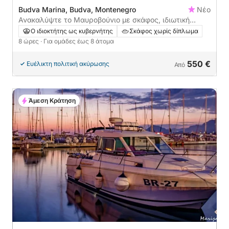
Budva Marina, Budva, Montenegro
Νέο
Ανακαλύψτε το Μαυροβούνιο με σκάφος, ιδιωτική
ολοήμερη εκδρομή με σκάφος από την Μπούντβα
Ο ιδιοκτήτης ως κυβερνήτης
Σκάφος χωρίς δίπλωμα
8 ώρες
· Για ομάδες έως 8 άτομα
550 €
Ευέλικτη πολιτική ακύρωσης
Από
Άμεση Κράτηση