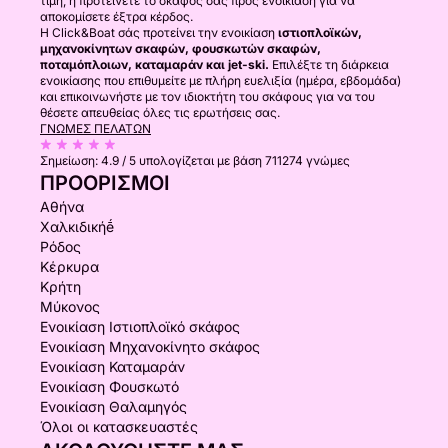
τιμή, ή προτείνετε το σκάφος σας προς ενοικίαση για να
αποκομίσετε έξτρα κέρδος.
Η Click&Boat σάς προτείνει την ενοικίαση
ιστιοπλοϊκών,
μηχανοκίνητων σκαφών, φουσκωτών σκαφών,
ποταμόπλοιων, καταμαράν και jet-ski.
Επιλέξτε τη διάρκεια
ενοικίασης που επιθυμείτε με πλήρη ευελιξία (ημέρα, εβδομάδα)
και επικοινωνήστε με τον ιδιοκτήτη του σκάφους για να του
θέσετε απευθείας όλες τις ερωτήσεις σας.
ΓΝΏΜΕΣ ΠΕΛΑΤΏΝ
Σημείωση:
4.9 / 5
υπολογίζεται με βάση 711274 γνώμες
ΠΡΟΟΡΙΣΜΟΊ
Αθήνα
Χαλκιδικήḗ
Ρόδος
Κέρκυρα
Κρήτη
Μύκονος
Ενοικίαση Ιστιοπλοϊκό σκάφος
Ενοικίαση Μηχανοκίνητο σκάφος
Ενοικίαση Καταμαράν
Ενοικίαση Φουσκωτό
Ενοικίαση Θαλαμηγός
Όλοι οι κατασκευαστές