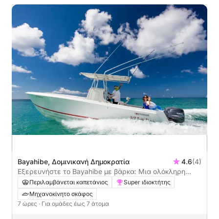
Bayahibe, Δομινικανή Δημοκρατία
4.6
(4)
Εξερευνήστε το Bayahibe με βάρκα: Μια ολόκληρη
μέρα στο νερό με μηχανοκίνητο σκάφος
Περιλαμβάνεται καπετάνιος
Super ιδιοκτήτης
Μηχανοκίνητο σκάφος
7 ώρες
· Για ομάδες έως 7 άτομα