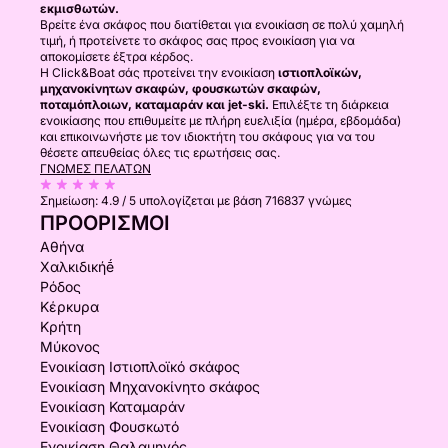
εκμισθωτών.
Βρείτε ένα σκάφος που διατίθεται για ενοικίαση σε πολύ χαμηλή
τιμή, ή προτείνετε το σκάφος σας προς ενοικίαση για να
αποκομίσετε έξτρα κέρδος.
Η Click&Boat σάς προτείνει την ενοικίαση
ιστιοπλοϊκών,
μηχανοκίνητων σκαφών, φουσκωτών σκαφών,
ποταμόπλοιων, καταμαράν και jet-ski.
Επιλέξτε τη διάρκεια
ενοικίασης που επιθυμείτε με πλήρη ευελιξία (ημέρα, εβδομάδα)
και επικοινωνήστε με τον ιδιοκτήτη του σκάφους για να του
θέσετε απευθείας όλες τις ερωτήσεις σας.
ΓΝΏΜΕΣ ΠΕΛΑΤΏΝ
Σημείωση:
4.9 / 5
υπολογίζεται με βάση 716837 γνώμες
ΠΡΟΟΡΙΣΜΟΊ
Αθήνα
Χαλκιδικήḗ
Ρόδος
Κέρκυρα
Κρήτη
Μύκονος
Ενοικίαση Ιστιοπλοϊκό σκάφος
Ενοικίαση Μηχανοκίνητο σκάφος
Ενοικίαση Καταμαράν
Ενοικίαση Φουσκωτό
Ενοικίαση Θαλαμηγός