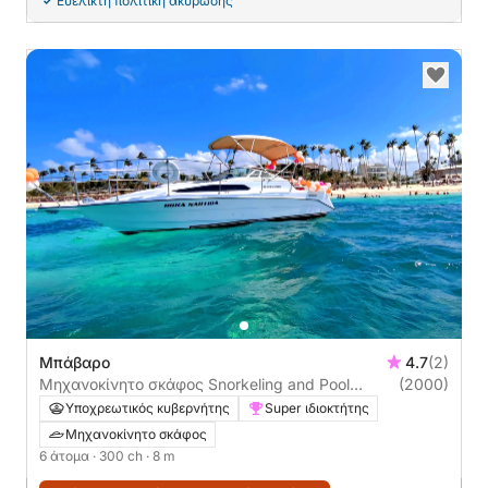
Ευέλικτη πολιτική ακύρωσης
Μπάβαρο
4.7
(2)
Μηχανοκίνητο σκάφος Snorkeling and Pool
(2000)
natural Yacht tour 300ch
Υποχρεωτικός κυβερνήτης
Super ιδιοκτήτης
Μηχανοκίνητο σκάφος
6 άτομα
· 300 ch
· 8 m