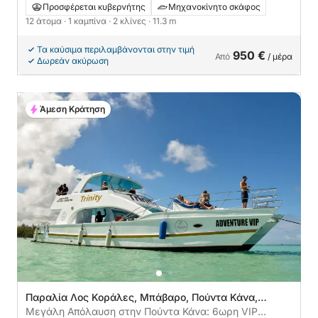
Προσφέρεται κυβερνήτης
Μηχανοκίνητο σκάφος
12 άτομα
· 1 καμπίνα
· 2 κλίνες
· 11.3 m
Τα καύσιμα περιλαμβάνονται στην τιμή
950 €
Από
/ μέρα
Δωρεάν ακύρωση
Άμεση Κράτηση
Παραλία Λος Κοράλες, Μπάβαρο, Πούντα Κάνα,
Δομινικανή Δημοκρατία
Μεγάλη Απόλαυση στην Πούντα Κάνα: 6ωρη VIP