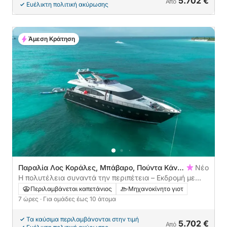
5.702 €
Από
Ευέλικτη πολιτική ακύρωσης
Άμεση Κράτηση
Παραλία Λος Κοράλες, Μπάβαρο, Πούντα Κάνα,
Νέο
Δομινικανή Δημοκρατία
Η πολυτέλεια συναντά την περιπέτεια – Εκδρομή με
γιοτ από το Μπάβαρο στην Ίσλα Καταλίνα!
Περιλαμβάνεται καπετάνιος
Μηχανοκίνητο γιοτ
7 ώρες
· Για ομάδες έως 10 άτομα
Τα καύσιμα περιλαμβάνονται στην τιμή
5.702 €
Από