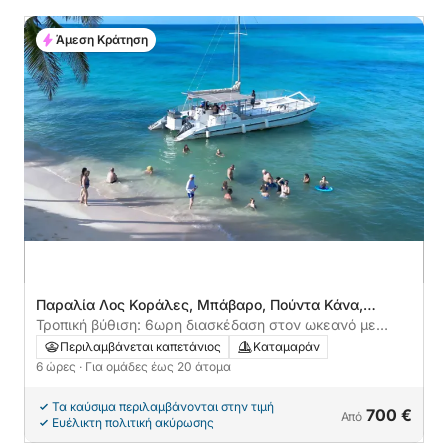
Άμεση Κράτηση
Παραλία Λος Κοράλες, Μπάβαρο, Πούντα Κάνα,
Δομινικανή Δημοκρατία
Τροπική βύθιση: 6ωρη διασκέδαση στον ωκεανό με
κολύμβηση με αναπνευστήρα, γλέντι και μουσική
Περιλαμβάνεται καπετάνιος
Καταμαράν
6 ώρες
· Για ομάδες έως 20 άτομα
Τα καύσιμα περιλαμβάνονται στην τιμή
700 €
Από
Ευέλικτη πολιτική ακύρωσης