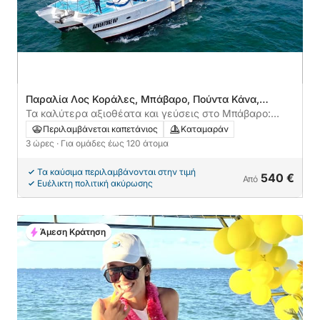
Παραλία Λος Κοράλες, Μπάβαρο, Πούντα Κάνα,
Δομινικανή Δημοκρατία
Τα καλύτερα αξιοθέατα και γεύσεις στο Μπάβαρο:
3ωρη all-inclusive θαλάσσια περιπέτεια
Περιλαμβάνεται καπετάνιος
Καταμαράν
3 ώρες
· Για ομάδες έως 120 άτομα
Τα καύσιμα περιλαμβάνονται στην τιμή
540 €
Από
Ευέλικτη πολιτική ακύρωσης
Άμεση Κράτηση