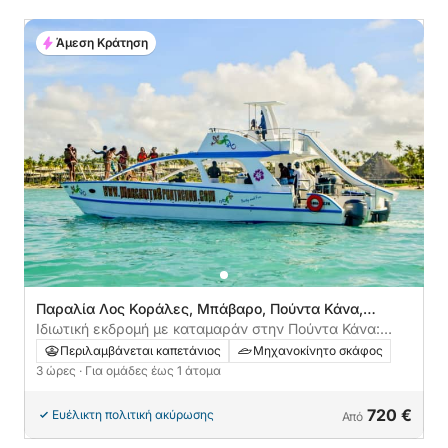
Άμεση Κράτηση
Παραλία Λος Κοράλες, Μπάβαρο, Πούντα Κάνα,
Δομινικανή Δημοκρατία
Ιδιωτική εκδρομή με καταμαράν στην Πούντα Κάνα:
Πάρτι με ποτά + κολύμβηση με αναπνευστήρα
Περιλαμβάνεται καπετάνιος
Μηχανοκίνητο σκάφος
3 ώρες
· Για ομάδες έως 1 άτομα
720 €
Ευέλικτη πολιτική ακύρωσης
Από