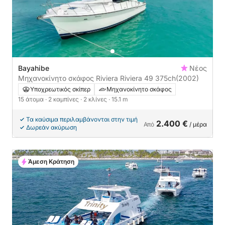
Bayahibe
Νέος
Μηχανοκίνητο σκάφος Riviera Riviera 49 375ch
(2002)
Υποχρεωτικός σκίπερ
Μηχανοκίνητο σκάφος
15 άτομα
· 2 καμπίνες
· 2 κλίνες
· 15.1 m
Τα καύσιμα περιλαμβάνονται στην τιμή
2.400 €
Από
/ μέρα
Δωρεάν ακύρωση
Άμεση Κράτηση