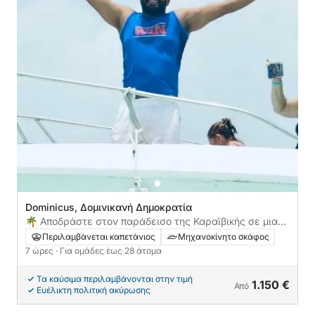
Dominicus, Δομινικανή Δημοκρατία
🌴 Αποδράστε στον παράδεισο της Καραϊβικής σε μια
εντυπωσιακή 7ωρη περιπέτεια στην Ίσλα Καταλίνα! 🌊
Περιλαμβάνεται καπετάνιος
Μηχανοκίνητο σκάφος
7 ώρες
· Για ομάδες έως 28 άτομα
Τα καύσιμα περιλαμβάνονται στην τιμή
1.150 €
Από
Ευέλικτη πολιτική ακύρωσης