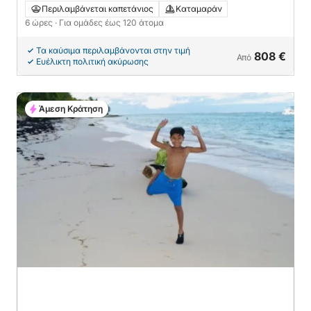
Θαλάσσια Αποστολή με Ιδιωτικό Σεφ
Περιλαμβάνεται καπετάνιος
Καταμαράν
6 ώρες
· Για ομάδες έως 120 άτομα
Τα καύσιμα περιλαμβάνονται στην τιμή
808 €
Από
Ευέλικτη πολιτική ακύρωσης
Άμεση Κράτηση