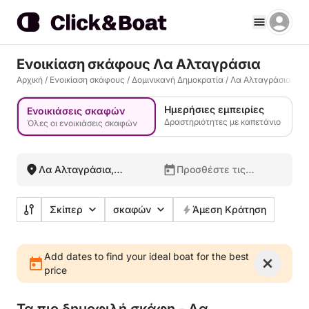
Ενοικίαση σκάφους Λα Αλταγράσια
Αρχική
/
Ενοικίαση σκάφους
/
Δομινικανή Δημοκρατία
/
Λα Αλταγράσια
Ημερήσιες εμπειρίες
Ενοικιάσεις σκαφών
Δραστηριότητες με καπετάνιο
Όλες οι ενοικιάσεις σκαφών
Λα Αλταγράσια,
Προσθέστε τις
Δομινικανή
ημερομηνίες σας
Δημοκρατία
Σκίπερ
σκαφών
Άμεση Κράτηση
Add dates to find your ideal boat for the best
price