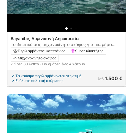
Bayahibe, Δομινικανή Δημοκρατία
Το ιδιωτικό σας μηχανοκίνητο σκάφος για μια μέρα
γύρω από το Bayahibe
Περιλαμβάνεται καπετάνιος
Super ιδιοκτήτης
Μηχανοκίνητο σκάφος
7 ώρες 30 λεπτά
· Για ομάδες έως 46 άτομα
Τα καύσιμα περιλαμβάνονται στην τιμή
1.500 €
Από
Ευέλικτη πολιτική ακύρωσης