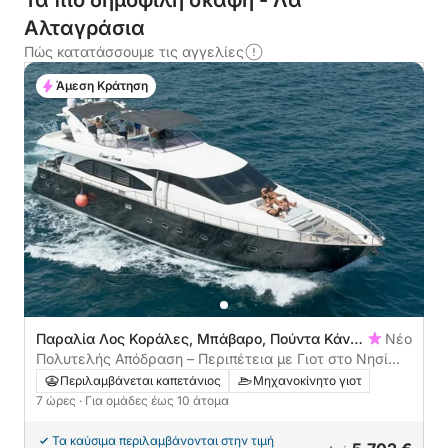
Τα πιο δημοφιλή σκάφη - Λα
Αλταγράσια
Πώς κατατάσσουμε τις αγγελίες
Άμεση Κράτηση
Παραλία Λος Κοράλες, Μπάβαρο, Πούντα Κάνα,
Νέο
Δομινικανή Δημοκρατία
Πολυτελής Απόδραση – Περιπέτεια με Γιοτ στο Νησί
Σαόνα και την Παλμίγια!
Περιλαμβάνεται καπετάνιος
Μηχανοκίνητο γιοτ
7 ώρες
· Για ομάδες έως 10 άτομα
Τα καύσιμα περιλαμβάνονται στην τιμή