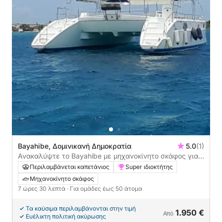
Bayahibe, Δομινικανή Δημοκρατία
5.0
(1)
Ανακαλύψτε το Bayahibe με μηχανοκίνητο σκάφος για 7
ώρες και 30 λεπτά
Περιλαμβάνεται καπετάνιος
Super ιδιοκτήτης
Μηχανοκίνητο σκάφος
7 ώρες 30 λεπτά
· Για ομάδες έως 50 άτομα
Τα καύσιμα περιλαμβάνονται στην τιμή
1.950 €
Από
Ευέλικτη πολιτική ακύρωσης