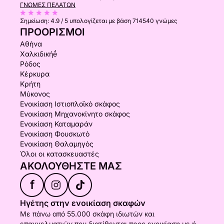
ΓΝΏΜΕΣ ΠΕΛΑΤΏΝ
Σημείωση:
4.9 / 5
υπολογίζεται με βάση 714540 γνώμες
ΠΡΟΟΡΙΣΜΟΊ
Αθήνα
Χαλκιδικήḗ
Ρόδος
Κέρκυρα
Κρήτη
Μύκονος
Ενοικίαση Ιστιοπλοϊκό σκάφος
Ενοικίαση Μηχανοκίνητο σκάφος
Ενοικίαση Καταμαράν
Ενοικίαση Φουσκωτό
Ενοικίαση Θαλαμηγός
Όλοι οι κατασκευαστές
ΑΚΟΛΟΥΘΉΣΤΕ ΜΑΣ
f
Ηγέτης στην ενοικίαση σκαφών
Με πάνω από 55.000 σκάφη ιδιωτών και
επαγγελματιών που διατίθενται προς ενοικίαση με ή