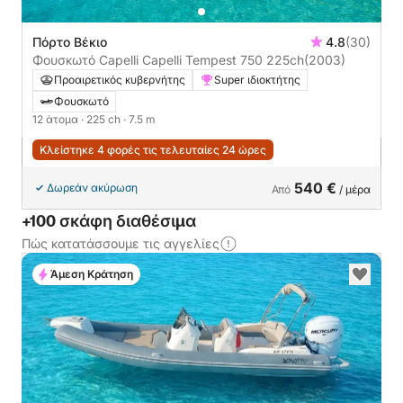
Πόρτο Βέκιο
4.8
(30)
Φουσκωτό Capelli Capelli Tempest 750 225ch
(2003)
Προαιρετικός κυβερνήτης
Super ιδιοκτήτης
Φουσκωτό
12 άτομα
· 225 ch
· 7.5 m
Κλείστηκε 4 φορές τις τελευταίες 24 ώρες
540 €
Δωρεάν ακύρωση
Από
/ μέρα
+100 σκάφη διαθέσιμα
Πώς κατατάσσουμε τις αγγελίες
Άμεση Κράτηση