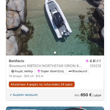
Bonifacio
4.8
(41)
Φουσκωτό RIBTECH NORTHSTAR ORION 8
(2023)
300ch
Χωρίς σκίπερ
Super ιδιοκτήτης
Φουσκωτό
14 άτομα
· 300 ch
· 8.5 m
Κλείστηκε 4 φορές τις τελευταίες 24 ώρες
650 €
Δωρεάν ακύρωση
Από
/ μέρα