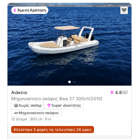
Άμεση Κράτηση
Αιάκειο
4.8
(8)
Μηχανοκίνητο σκάφος Bwa 27 300ch
(2010)
Χωρίς σκίπερ
Super ιδιοκτήτης
Μηχανοκίνητο σκάφος
12 άτομα
· 300 ch
· 9 m
Κλείστηκε 5 φορές τις τελευταίες 24 ώρες