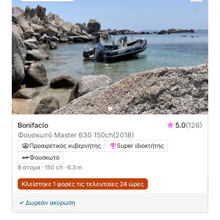
Bonifacio
5.0
(126)
Φουσκωτό Master 630 150ch
(2018)
Προαιρετικός κυβερνήτης
Super ιδιοκτήτης
Φουσκωτό
8 άτομα
· 150 ch
· 6.3 m
Κλείστηκε 1 φορές τις τελευταίες 24 ώρες
Δωρεάν ακύρωση