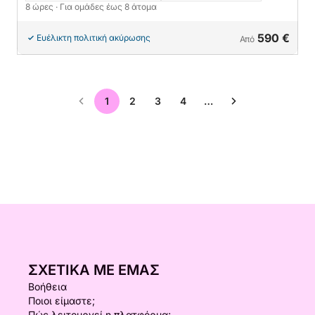
8 ώρες
· Για ομάδες έως 8 άτομα
590 €
Ευέλικτη πολιτική ακύρωσης
Από
1
2
3
4
…
ΣΧΕΤΙΚΆ ΜΕ ΕΜΆΣ
Βοήθεια
Ποιοι είμαστε;
Πώς λειτουργεί η πλατφόρμα;