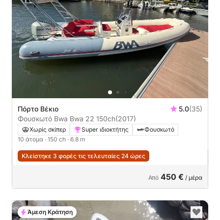
Πόρτο Βέκιο
5.0
(35)
Φουσκωτό Bwa Bwa 22 150ch
(2017)
Χωρίς σκίπερ
Super ιδιοκτήτης
Φουσκωτό
10 άτομα
· 150 ch
· 6.8 m
Κλείστηκε 3 φορές τις τελευταίες 24 ώρες
450 €
Από
/ μέρα
Άμεση Κράτηση