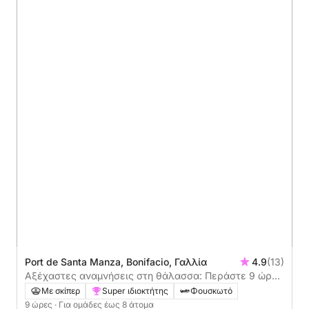
Port de Santa Manza, Bonifacio, Γαλλία
4.9
(13)
Αξέχαστες αναμνήσεις στη θάλασσα: Περάστε 9 ώρες
εξερευνώντας το Μπονιφάτσιο
Με σκίπερ
Super ιδιοκτήτης
Φουσκωτό
9 ώρες
· Για ομάδες έως 8 άτομα