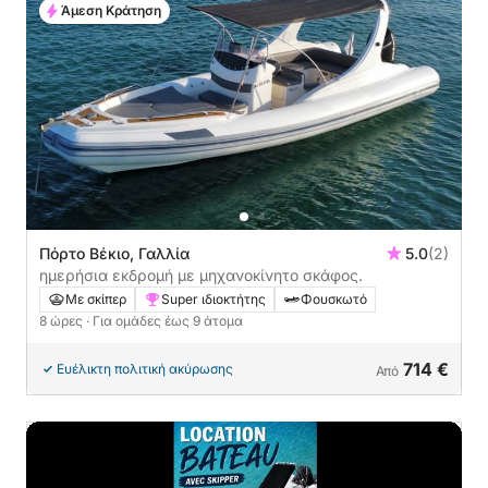
Άμεση Κράτηση
Πόρτο Βέκιο, Γαλλία
5.0
(2)
ημερήσια εκδρομή με μηχανοκίνητο σκάφος.
Με σκίπερ
Super ιδιοκτήτης
Φουσκωτό
8 ώρες
· Για ομάδες έως 9 άτομα
714 €
Ευέλικτη πολιτική ακύρωσης
Από