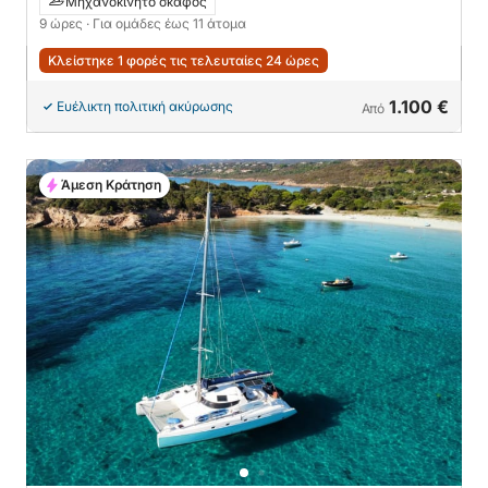
Μηχανοκίνητο σκάφος
9 ώρες
· Για ομάδες έως 11 άτομα
Κλείστηκε 1 φορές τις τελευταίες 24 ώρες
1.100 €
Ευέλικτη πολιτική ακύρωσης
Από
Άμεση Κράτηση