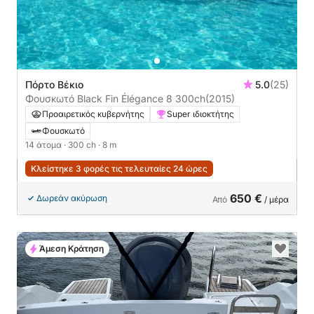
Πόρτο Βέκιο
5.0
(25)
Φουσκωτό Black Fin Élégance 8 300ch
(2015)
Προαιρετικός κυβερνήτης
Super ιδιοκτήτης
Φουσκωτό
14 άτομα
· 300 ch
· 8 m
Κλείστηκε 3 φορές τις τελευταίες 24 ώρες
650 €
Δωρεάν ακύρωση
Από
/ μέρα
Άμεση Κράτηση