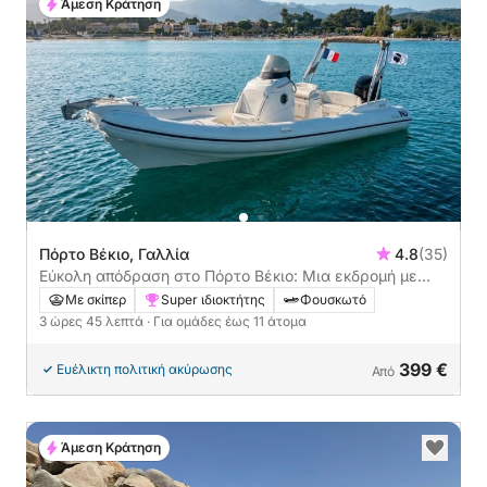
Άμεση Κράτηση
Πόρτο Βέκιο, Γαλλία
4.8
(35)
Εύκολη απόδραση στο Πόρτο Βέκιο: Μια εκδρομή με
σκάφος 3 ωρών και 45 λεπτών με μηχανοκίνητο
Με σκίπερ
Super ιδιοκτήτης
Φουσκωτό
σκάφος
3 ώρες 45 λεπτά
· Για ομάδες έως 11 άτομα
399 €
Ευέλικτη πολιτική ακύρωσης
Από
Άμεση Κράτηση