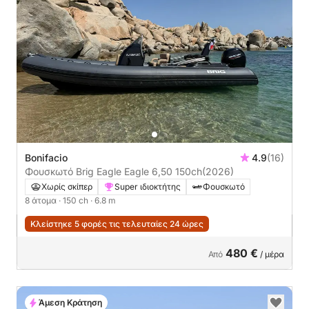
Bonifacio
4.9
(16)
Φουσκωτό Brig Eagle Eagle 6,50 150ch
(2026)
Χωρίς σκίπερ
Super ιδιοκτήτης
Φουσκωτό
8 άτομα
· 150 ch
· 6.8 m
Κλείστηκε 5 φορές τις τελευταίες 24 ώρες
480 €
Από
/ μέρα
Άμεση Κράτηση