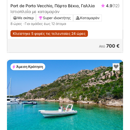
Port de Porto Vecchio, Πόρτο Βέκιο, Γαλλία
4.9
(12)
Ιστιοπλοΐα με καταμαράν
Με σκίπερ
Super ιδιοκτήτης
Καταμαράν
8 ώρες
· Για ομάδες έως 12 άτομα
Κλείστηκε 5 φορές τις τελευταίες 24 ώρες
700 €
Από
Άμεση Κράτηση