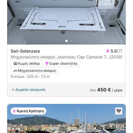
Sari-Solenzara
5.0
(7)
Μηχανοκίνητο σκάφος Jeanneau Cap Camarat 7.5
(2019)
Wa 225ch
Χωρίς σκίπερ
Super ιδιοκτήτης
Μηχανοκίνητο σκάφος
9 άτομα
· 225 ch
· 7.5 m
450 €
Δωρεάν ακύρωση
Από
/ μέρα
Άμεση Κράτηση