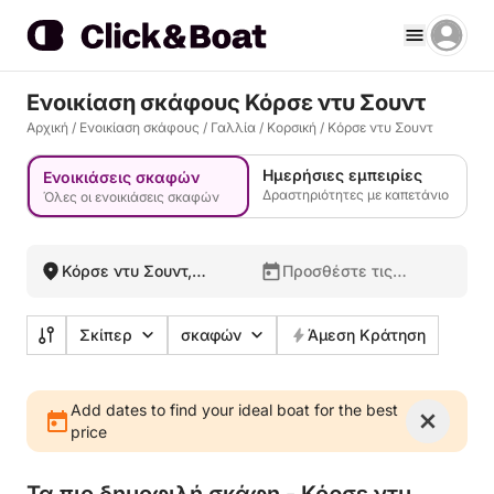
Ενοικίαση σκάφους Κόρσε ντυ Σουντ
Αρχική
/
Ενοικίαση σκάφους
/
Γαλλία
/
Κορσική
/
Κόρσε ντυ Σουντ
Ημερήσιες εμπειρίες
Ενοικιάσεις σκαφών
Δραστηριότητες με καπετάνιο
Όλες οι ενοικιάσεις σκαφών
Κόρσε ντυ Σουντ,
Προσθέστε τις
Γαλλία
ημερομηνίες σας
Σκίπερ
σκαφών
Άμεση Κράτηση
Add dates to find your ideal boat for the best
price