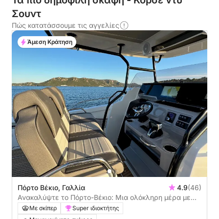
Τα πιο δημοφιλή σκάφη - Κόρσε ντυ
Σουντ
Πώς κατατάσσουμε τις αγγελίες
Άμεση Κράτηση
Πόρτο Βέκιο, Γαλλία
4.9
(46)
Ανακαλύψτε το Πόρτο-Βέκιο: Μια ολόκληρη μέρα με
ήλιο σε ένα μηχανοκίνητο σκάφος
Με σκίπερ
Super ιδιοκτήτης