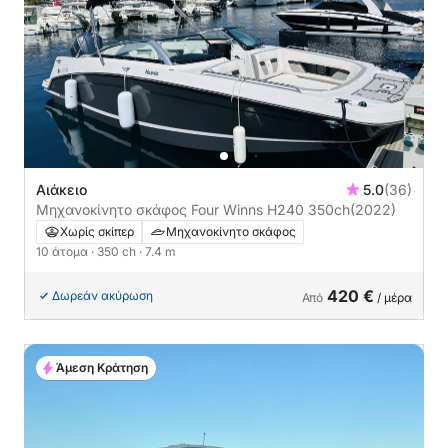
Αιάκειο
5.0
(36)
Μηχανοκίνητο σκάφος Four Winns H240 350ch
(2022)
Χωρίς σκίπερ
Μηχανοκίνητο σκάφος
10 άτομα
· 350 ch
· 7.4 m
420 €
Δωρεάν ακύρωση
Από
/ μέρα
Άμεση Κράτηση