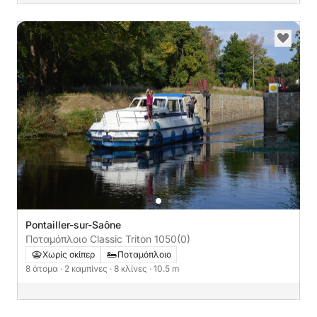
Pontailler-sur-Saône
Ποταμόπλοιο Classic Triton 1050
(0)
Χωρίς σκίπερ
Ποταμόπλοιο
8 άτομα
· 2 καμπίνες
· 8 κλίνες
· 10.5 m