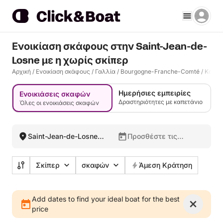
Ενοικίαση σκάφους στην Saint-Jean-de-
Losne με η χωρίς σκίπερ
Αρχική
/
Ενοικίαση σκάφους
/
Γαλλία
/
Bourgogne-Franche-Comté
/
Κοτ-ν
Ημερήσιες εμπειρίες
Ενοικιάσεις σκαφών
Δραστηριότητες με καπετάνιο
Όλες οι ενοικιάσεις σκαφών
Saint-Jean-de-Losne,
Προσθέστε τις
Γαλλία
ημερομηνίες σας
Σκίπερ
σκαφών
Άμεση Κράτηση
Add dates to find your ideal boat for the best
price