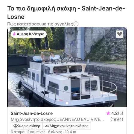
Τα πιο δημοφιλή σκάφη - Saint-Jean-de-
Losne
Πώς κατατάσσουμε τις αγγελίες
Άμεση Κράτηση
Saint-Jean-de-Losne
4.2
(5)
Μηχανοκίνητο σκάφος JEANNEAU EAU VIVE
(1994)
SANS PERMIS (Agrément) 30ch
Χωρίς σκίπερ
Μηχανοκίνητο σκάφος
6 άτομα
· 2 καμπίνες
· 6 κλίνες
· 10.4 m