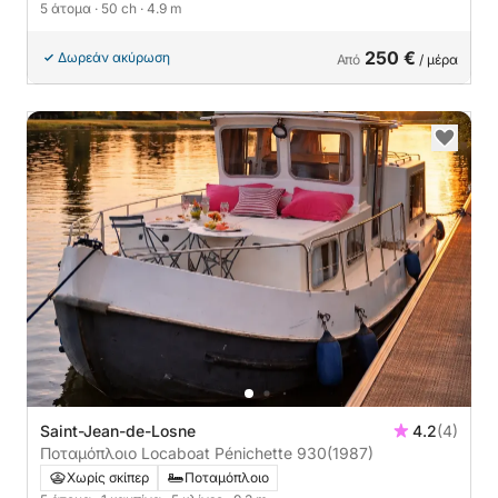
5 άτομα
· 50 ch
· 4.9 m
250 €
Δωρεάν ακύρωση
Από
/ μέρα
Saint-Jean-de-Losne
4.2
(4)
Ποταμόπλοιο Locaboat Pénichette 930
(1987)
Χωρίς σκίπερ
Ποταμόπλοιο