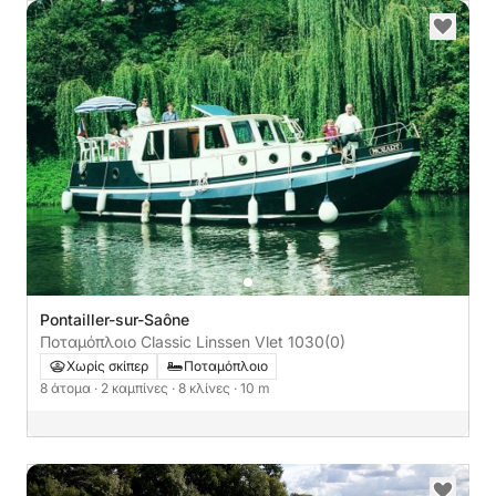
Pontailler-sur-Saône
Ποταμόπλοιο Classic Linssen Vlet 1030
(0)
Χωρίς σκίπερ
Ποταμόπλοιο
8 άτομα
· 2 καμπίνες
· 8 κλίνες
· 10 m