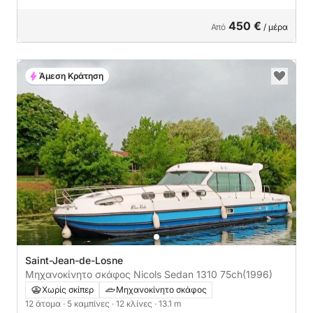
450 €
Από
/ μέρα
Άμεση Κράτηση
Saint-Jean-de-Losne
Μηχανοκίνητο σκάφος Nicols Sedan 1310 75ch
(1996)
Χωρίς σκίπερ
Μηχανοκίνητο σκάφος
12 άτομα
· 5 καμπίνες
· 12 κλίνες
· 13.1 m