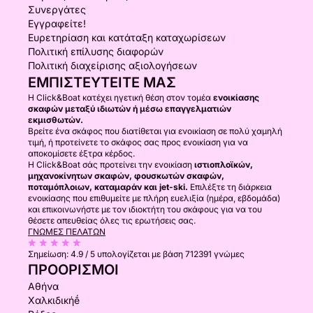
Συνεργάτες
Εγγραφείτε!
Ευρετηρίαση και κατάταξη καταχωρίσεων
Πολιτική επίλυσης διαφορών
Πολιτική διαχείρισης αξιολογήσεων
ΕΜΠΙΣΤΕΥΤΕΊΤΕ ΜΑΣ
Η Click&Boat κατέχει ηγετική θέση στον τομέα
ενοικίασης
σκαφών μεταξύ ιδιωτών ή μέσω επαγγελματιών
εκμισθωτών.
Βρείτε ένα σκάφος που διατίθεται για ενοικίαση σε πολύ χαμηλή
τιμή, ή προτείνετε το σκάφος σας προς ενοικίαση για να
αποκομίσετε έξτρα κέρδος.
Η Click&Boat σάς προτείνει την ενοικίαση
ιστιοπλοϊκών,
μηχανοκίνητων σκαφών, φουσκωτών σκαφών,
ποταμόπλοιων, καταμαράν και jet-ski.
Επιλέξτε τη διάρκεια
ενοικίασης που επιθυμείτε με πλήρη ευελιξία (ημέρα, εβδομάδα)
και επικοινωνήστε με τον ιδιοκτήτη του σκάφους για να του
θέσετε απευθείας όλες τις ερωτήσεις σας.
ΓΝΏΜΕΣ ΠΕΛΑΤΏΝ
Σημείωση:
4.9 / 5
υπολογίζεται με βάση 712391 γνώμες
ΠΡΟΟΡΙΣΜΟΊ
Αθήνα
Χαλκιδικήḗ