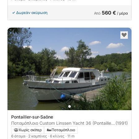
560 €
Δωρεάν ακύρωση
Από
/ μέρα
Pontailler-sur-Saône
Ποταμόπλοιο Custom Linssen Yacht 36 (Pontailler-
(1991)
sur-Saône) 60ch
Χωρίς σκίπερ
Ποταμόπλοιο
6 άτομα
· 2 καμπίνες
· 6 κλίνες
· 11 m