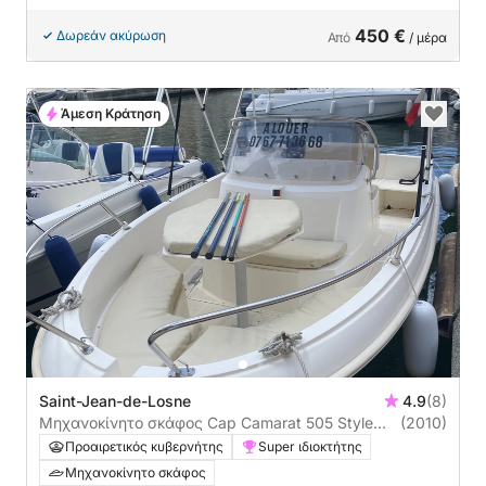
450 €
Δωρεάν ακύρωση
Από
/ μέρα
Άμεση Κράτηση
Saint-Jean-de-Losne
4.9
(8)
Μηχανοκίνητο σκάφος Cap Camarat 505 Style
(2010)
50ch
Προαιρετικός κυβερνήτης
Super ιδιοκτήτης
Μηχανοκίνητο σκάφος