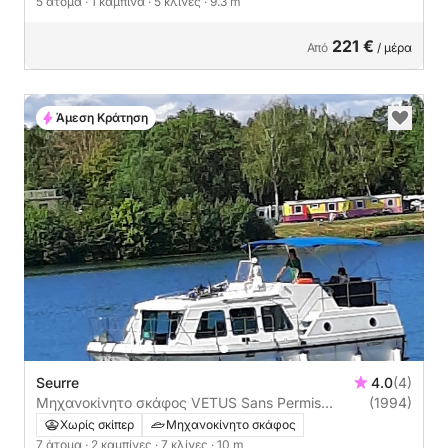
5 άτομα
· 1 καμπίνα
· 5 κλίνες
· 9.3 m
221 €
Από
/ μέρα
Άμεση Κράτηση
Seurre
4.0
(4)
Μηχανοκίνητο σκάφος VETUS Sans Permis
(1994)
(agrément) 35ch
Χωρίς σκίπερ
Μηχανοκίνητο σκάφος
7 άτομα
· 2 καμπίνες
· 7 κλίνες
· 10 m