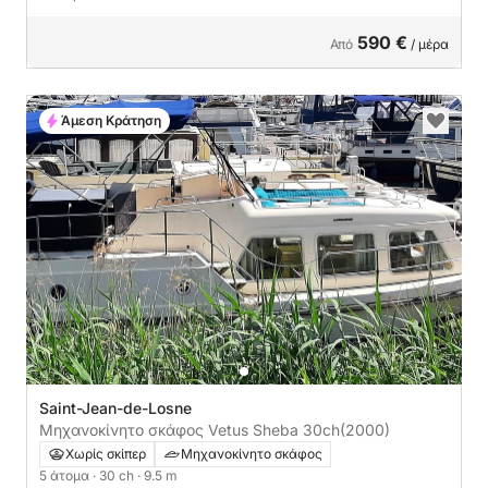
590 €
Από
/ μέρα
Άμεση Κράτηση
Saint-Jean-de-Losne
Μηχανοκίνητο σκάφος Vetus Sheba 30ch
(2000)
Χωρίς σκίπερ
Μηχανοκίνητο σκάφος
5 άτομα
· 30 ch
· 9.5 m