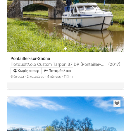
Pontailler-sur-Saône
Ποταμόπλοιο Custom Tarpon 37 DP (Pontailler-
(2017)
Sur-Saône) 50ch
Χωρίς σκίπερ
Ποταμόπλοιο
6 άτομα
· 2 καμπίνες
· 4 κλίνες
· 11.1 m