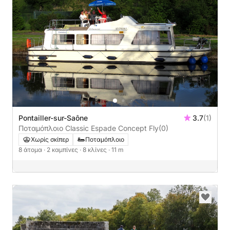
Pontailler-sur-Saône
3.7
(1)
Ποταμόπλοιο Classic Espade Concept Fly
(0)
Χωρίς σκίπερ
Ποταμόπλοιο
8 άτομα
· 2 καμπίνες
· 8 κλίνες
· 11 m