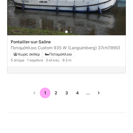
Pontailler-sur-Saône
Ποταμόπλοιο Custom 935 W (Languimberg) 37ch
(1990)
Χωρίς σκίπερ
Ποταμόπλοιο
5 άτομα
· 1 καμπίνα
· 3 κλίνες
· 9.3 m
1
2
3
4
…