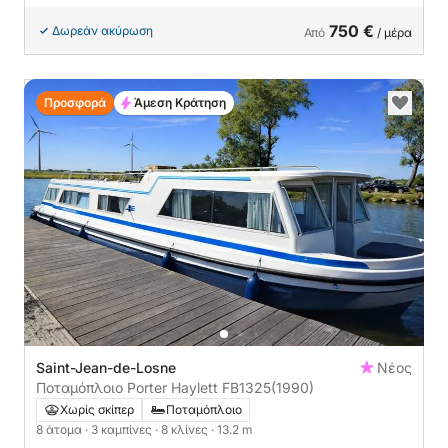
750 €
Δωρεάν ακύρωση
Από
/ μέρα
Προσφορά
Άμεση Κράτηση
Saint-Jean-de-Losne
Νέος
Ποταμόπλοιο Porter Haylett FB1325
(1990)
Χωρίς σκίπερ
Ποταμόπλοιο
8 άτομα
· 3 καμπίνες
· 8 κλίνες
· 13.2 m