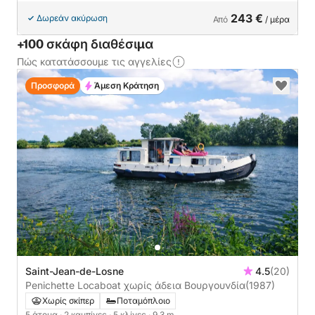
243 €
Δωρεάν ακύρωση
Από
/ μέρα
+100 σκάφη διαθέσιμα
Πώς κατατάσσουμε τις αγγελίες
Προσφορά
Άμεση Κράτηση
Saint-Jean-de-Losne
4.5
(20)
Penichette Locaboat χωρίς άδεια Βουργουνδία
(1987)
Χωρίς σκίπερ
Ποταμόπλοιο
5 άτομα
· 2 καμπίνες
· 5 κλίνες
· 9.3 m