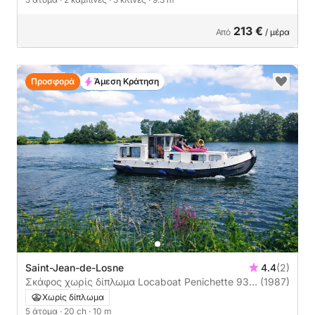
213 €
Από
/ μέρα
Προσφορά
Άμεση Κράτηση
Saint-Jean-de-Losne
4.4
(2)
Σκάφος χωρίς δίπλωμα Locaboat Penichette 930
(1987)
20ch
Χωρίς δίπλωμα
5 άτομα
· 20 ch
· 10 m