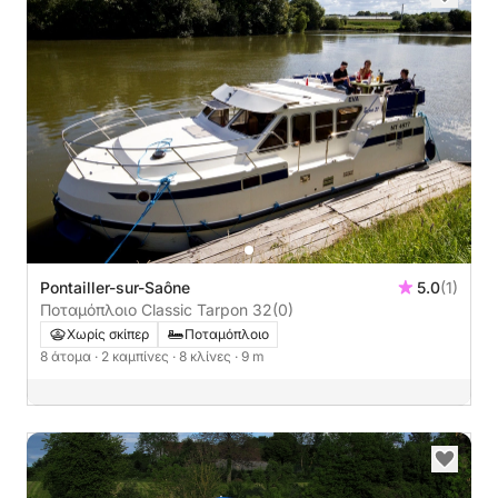
Pontailler-sur-Saône
5.0
(1)
Ποταμόπλοιο Classic Tarpon 32
(0)
Χωρίς σκίπερ
Ποταμόπλοιο
8 άτομα
· 2 καμπίνες
· 8 κλίνες
· 9 m