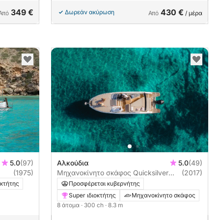
349 €
430 €
Δωρεάν ακύρωση
Από
Από
/ μέρα
5.0
(97)
Αλκούδια
5.0
(49)
(1975)
Μηχανοκίνητο σκάφος Quicksilver
(2017)
Activ 805 Cruiser 300ch
οκτήτης
Προσφέρεται κυβερνήτης
Super ιδιοκτήτης
Μηχανοκίνητο σκάφος
8 άτομα
· 300 ch
· 8.3 m