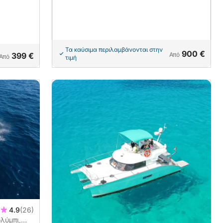
Τα καύσιμα περιλαμβάνονται στην
900 €
399 €
Από
Από
τιμή
4.9
(26)
λύμπι,