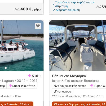
Τα καύσιμα περιλαμβάνονται
6
στην τιμή
Από
400 €
Από
/ μέρα
Δωρεάν ακύρωση
5.0
(1)
Πάλμα ντε Μαγιόρκα
n Lagoon 400 12m
(2014)
Ιστιοπλοϊκό σκάφος Beneteau
Oceanis 50 15m
ίπερ
Super ιδιοκτήτης
Υποχρεωτικός σκίπερ
Super ιδ
Ιστιοφόρο
· 4 κλίνες
· 12 m
12 άτομα
· 6 καμπίνες
· 12 κλίνες
· 15 m
τις τελευταίες 24 ώρες
Κλείστηκε 5 φορές τις τελευταίες 24