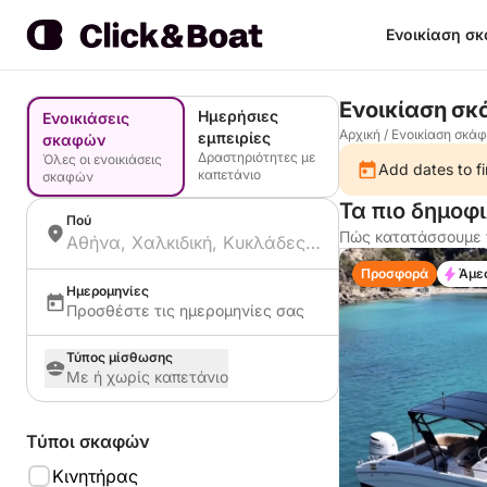
Ενοικίαση σ
Ενοικίαση σκ
Ημερήσιες
Ενοικιάσεις
Αρχική
/
Ενοικίαση σκά
εμπειρίες
σκαφών
Δραστηριότητες με
Όλες οι ενοικιάσεις
Add dates to fi
καπετάνιο
σκαφών
Τα πιο δημοφ
Πού
Πώς κατατάσσουμε 
Προσφορά
Άμε
Ημερομηνίες
Προσθέστε τις ημερομηνίες σας
Τύπος μίσθωσης
Με ή χωρίς καπετάνιο
Τύποι σκαφών
Κινητήρας