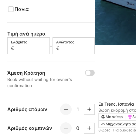
Πανιά
Τιμή ανά ημέρα
Ελάχιστο
Aνώτατος
-
€
€
Άμεση Κράτηση
Book without waiting for owner's
confirmation
Es Trenc, Ισπανία
Αριθμός ατόμων
8ωρη εκδρομή στο E
Συμπεριλαμβάνετα
Με σκίπερ
Su
2025
Μηχανοκίνητο σ
Αριθμός καμπινών
8 ώρες
· Για ομάδες 