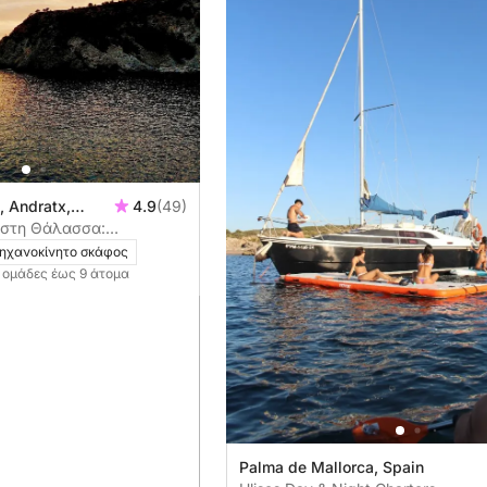
, Andratx,
4.9
(49)
 στη Θάλασσα:
ιοβασίλεμα κατά μήκος
ηχανοκίνητο σκάφος
γιόρκα
α ομάδες έως 9 άτομα
Palma de Mallorca, Spain