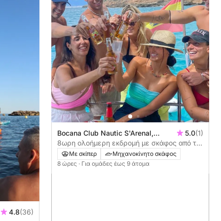
Bocana Club Nautic S'Arenal,
5.0
(1)
Llucmajor, Ισπανία
8ωρη ολοήμερη εκδρομή με σκάφος από το
Γιουκματζόρ
Με σκίπερ
Μηχανοκίνητο σκάφος
8 ώρες
· Για ομάδες έως 9 άτομα
4.8
(36)