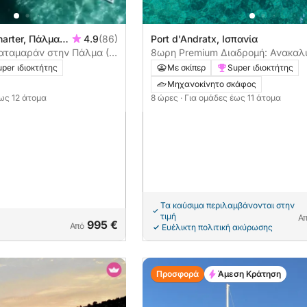
harter, Πάλμα
4.9
(86)
Port d'Andratx, Ισπανία
πανία
καταμαράν στην Πάλμα (8
8ωρη Premium Διαδρομή: Ανακαλ
Νησί Dragonera και τους Μυστικο
per ιδιοκτήτης
Με σκίπερ
Super ιδιοκτήτης
Κολπίσκους της Μαγιόρκα
Μηχανοκίνητο σκάφος
έως 12 άτομα
8 ώρες
· Για ομάδες έως 11 άτομα
Τα καύσιμα περιλαμβάνονται στην
τιμή
Α
995 €
Από
Ευέλικτη πολιτική ακύρωσης
Προσφορά
Άμεση Κράτηση