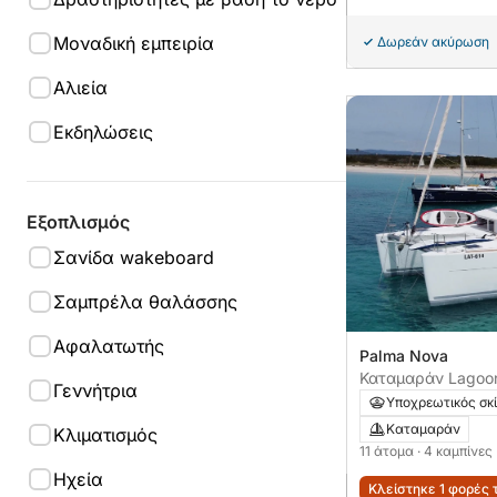
Μοναδική εμπειρία
Δωρεάν ακύρωση
Αλιεία
Εκδηλώσεις
Εξοπλισμός
Σανίδα wakeboard
Σαμπρέλα θαλάσσης
Αφαλατωτής
Palma Nova
Καταμαράν Lagoo
Γεννήτρια
Υποχρεωτικός σκ
Καταμαράν
Κλιματισμός
11 άτομα
· 4 καμπίνες
Ηχεία
Κλείστηκε 1 φορές 