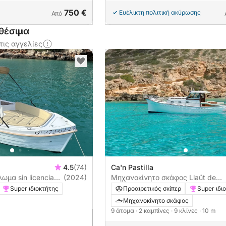
750 €
Ευέλικτη πολιτική ακύρωσης
Από
θέσιμα
τις αγγελίες
4.5
(74)
Ca'n Pastilla
licencia
(2024)
Μηχανοκίνητο σκάφος Llaüt de
madera Artesanal 160ch
Super ιδιοκτήτης
Προαιρετικός σκίπερ
Super ιδι
m
Μηχανοκίνητο σκάφος
9 άτομα
· 2 καμπίνες
· 9 κλίνες
· 10 m