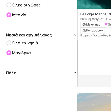
Όλες οι χώρες
La Lonja Marina C
Ισπανία
ντε Μαγιόρκα, Ισ
Νέα εμπειρία με 
ώρες)
Με σκίπερ
Su
Καταμαράν
Νησιά και αρχιπέλαγος
8 ώρες
· Για ομάδες 
Όλα τα νησιά
Μαγιόρκα
Πόλη