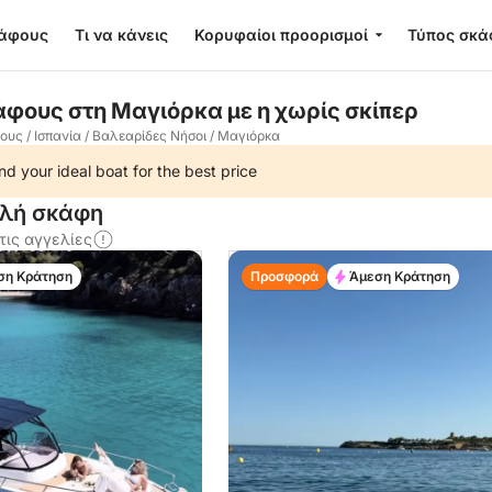
κάφους
Τι να κάνεις
Κορυφαίοι προορισμοί
Τύπος σκά
άφους στη Μαγιόρκα με η χωρίς σκίπερ
φους
/
Ισπανία
/
Βαλεαρίδες Νήσοι
/
Μαγιόρκα
nd your ideal boat for the best price
ιλή σκάφη
τις αγγελίες
ση Κράτηση
Προσφορά
Άμεση Κράτηση