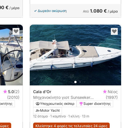
90 €
/ μέρα
1.080 €
Δωρεάν ακύρωση
Από
/ μέρα
5.0
(2)
Cala d'Or
Νέος
(2010)
Μηχανοκίνητο γιοτ Sunseeker
(1997)
tomahawk 41 500ch
ιοκτήτης
Υποχρεωτικός σκίπερ
Super ιδιοκτήτης
Motor Yacht
12 άτομα
· 1 καμπίνα
· 1 κλίνη
· 13 m
 ώρες
Κλείστηκε 4 φορές τις τελευταίες 24 ώρες