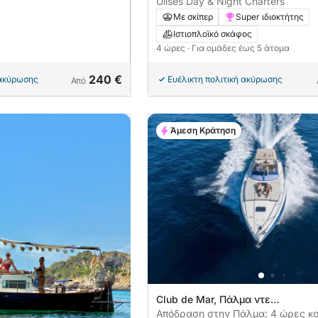
Ulises Day & Night Charters
Με σκίπερ
Super ιδιοκτήτης
Ιστιοπλοϊκό σκάφος
4 ώρες
· Για ομάδες έως 5 άτομα
240 €
 ακύρωσης
Ευέλικτη πολιτική ακύρωσης
Από
Άμεση Κράτηση
Club de Mar, Πάλμα ντε
Μαγιόρκα, Ισπανία
Απόδραση στην Πάλμα: 4 ώρες κο