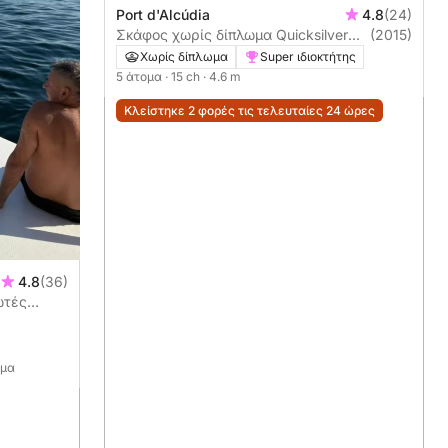
Port d'Alcúdia
4.8
(24)
Σκάφος χωρίς δίπλωμα Quicksilver
(2015)
Activ 455 Open 15ch
Χωρίς δίπλωμα
Super ιδιοκτήτης
5 άτομα
· 15 ch
· 4.6 m
Κλείστηκε 2 φορές τις τελευταίες 24 ώρες
4.8
(36)
ωτές
ομα