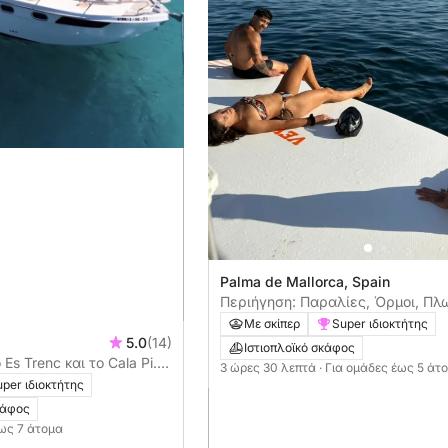
Palma de Mallorca, Spain
Περιήγηση: Παραλίες, Όρμοι, Πλ
Πλατφόρμες, Καγιάκ, Paddle Surf
Με σκίπερ
Super ιδιοκτήτης
5.0
(14)
Ιστιοπλοϊκό σκάφος
s Trenc και το Cala Pi.
3 ώρες 30 λεπτά
· Για ομάδες έως 5 άτ
ι καπετάνιος - Saver
per ιδιοκτήτης
κάφος
έως 7 άτομα