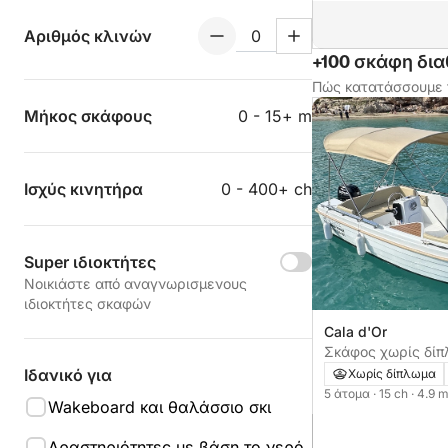
Αριθμός κλινών
+100 σκάφη δια
Πώς κατατάσσουμε 
Μήκος σκάφους
0 - 15+ m
Ισχύς κινητήρα
0 - 400+ ch
Super ιδιοκτήτες
Νοικιάστε από αναγνωρισμενους
ιδιοκτήτες σκαφών
Cala d'Or
Σκάφος χωρίς δίπλωμα sin 
silver 15ch
Ιδανικό για
Χωρίς δίπλωμα
5 άτομα
· 15 ch
· 4.9 
Wakeboard και θαλάσσιο σκι
Δραστηριότητες με βάση το νερό