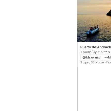
Puerto de Andrach
Ισπανία
Χρυσή Ώρα δίπλα
Κρουαζιέρα με ηλ
Με σκίπερ
Μ
της ακτής της Μα
3 ώρες 30 λεπτά
· Γι