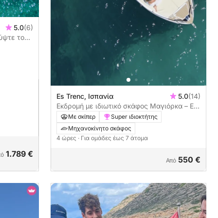
5.0
(6)
ύψτε το
ύς
Es Trenc, Ισπανία
5.0
(14)
Εκδρομή με ιδιωτικό σκάφος Μαγιόρκα – Es
Trenc & Cala Pi | Περιλαμβάνεται
Με σκίπερ
Super ιδιοκτήτης
καπετάνιος
Μηχανοκίνητο σκάφος
4 ώρες
· Για ομάδες έως 7 άτομα
1.789 €
πό
550 €
Από