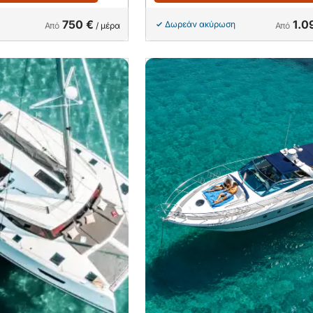
750 €
1.0
Δωρεάν ακύρωση
Από
/ μέρα
Από