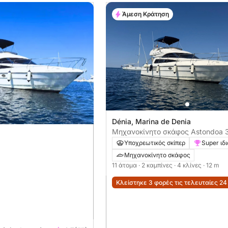
Άμεση Κράτηση
Dénia, Marina de Denia
Μηχανοκίνητο σκάφος Astondoa 
730ch
Υποχρεωτικός σκίπερ
Super ιδ
Μηχανοκίνητο σκάφος
11 άτομα
· 2 καμπίνες
· 4 κλίνες
· 12 m
Κλείστηκε 3 φορές τις τελευταίες 2