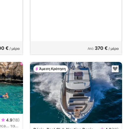
00 €
370 €
/ μέρα
Από
/ μέρα
Άμεση Κράτηση
4.9
(18)
anca… τα