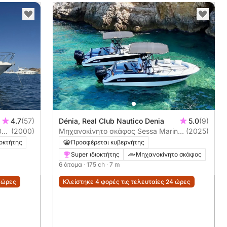
4.7
(57)
Dénia, Real Club Nautico Denia
5.0
(9)
39
(2000)
Μηχανοκίνητο σκάφος Sessa Marine
(2025)
Key Largo 175ch
ιοκτήτης
Προσφέρεται κυβερνήτης
Super ιδιοκτήτης
Μηχανοκίνητο σκάφος
6 άτομα
· 175 ch
· 7 m
4 ώρες
Κλείστηκε 4 φορές τις τελευταίες 24 ώρες