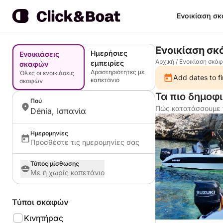
Ενοικίαση σ
Ενοικίαση σκ
Ημερήσιες
Ενοικιάσεις
Αρχική
/
Ενοικίαση σκά
εμπειρίες
σκαφών
Δραστηριότητες με
Όλες οι ενοικιάσεις
Add dates to fi
καπετάνιο
σκαφών
Τα πιο δημοφι
Πού
Πώς κατατάσσουμε 
Dénia, Ισπανία
Ημερομηνίες
Προσθέστε τις ημερομηνίες σας
Τύπος μίσθωσης
Με ή χωρίς καπετάνιο
Τύποι σκαφών
Κινητήρας