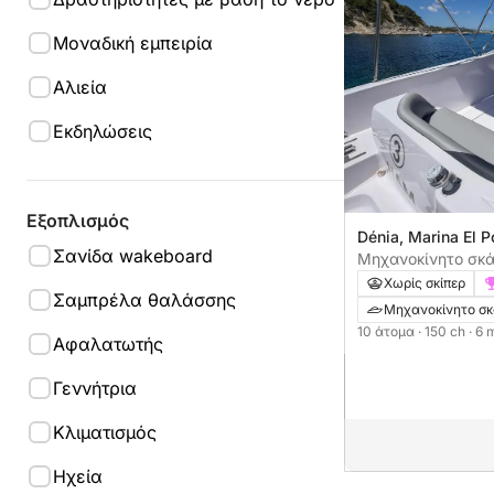
Μοναδική εμπειρία
Αλιεία
Εκδηλώσεις
Εξοπλισμός
Dénia, Marina El P
Σανίδα wakeboard
Μηχανοκίνητο σκάφ
150ch
Χωρίς σκίπερ
Σαμπρέλα θαλάσσης
Μηχανοκίνητο σ
10 άτομα
· 150 ch
· 6 
Αφαλατωτής
Γεννήτρια
Κλιματισμός
Ηχεία