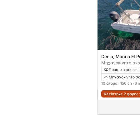
Dénia, Marina El P
Μηχανοκίνητο σκάφ
150ch
Προαιρετικός σκί
Μηχανοκίνητο σ
10 άτομα
· 150 ch
· 6 
Κλείστηκε 2 φορές 