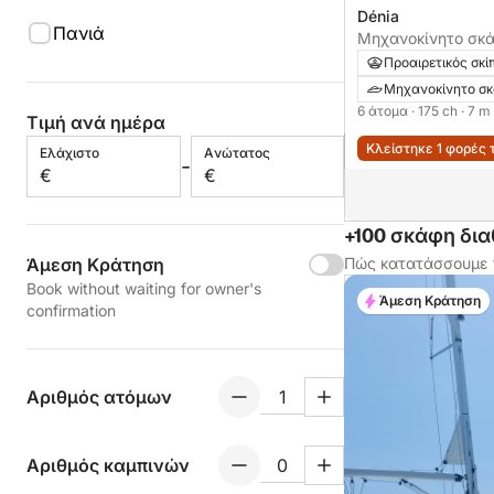
Dénia
Πανιά
Μηχανοκίνητο σκά
Key Largo 175ch
Προαιρετικός σκί
Μηχανοκίνητο σ
6 άτομα
· 175 ch
· 7 m
Τιμή ανά ημέρα
Κλείστηκε 1 φορές 
Ελάχιστο
Aνώτατος
-
€
€
+100 σκάφη δια
Άμεση Κράτηση
Πώς κατατάσσουμε 
Book without waiting for owner's
Άμεση Κράτηση
confirmation
Αριθμός ατόμων
Αριθμός καμπινών