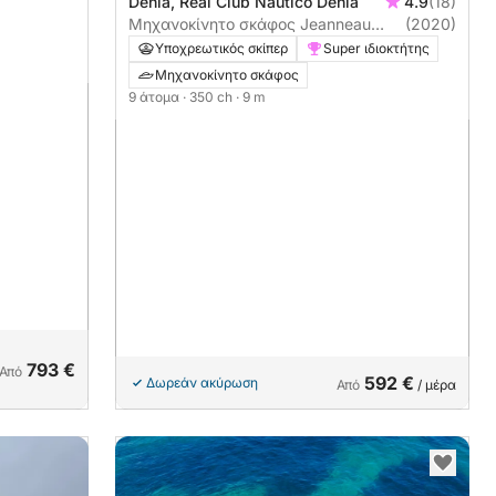
Dénia, Real Club Nautico Denia
4.9
(18)
ώρες
Μηχανοκίνητο σκάφος Jeanneau
(2020)
Merry Fisher Marlin 895 350ch
Υποχρεωτικός σκίπερ
Super ιδιοκτήτης
Μηχανοκίνητο σκάφος
9 άτομα
· 350 ch
· 9 m
793 €
Από
592 €
Δωρεάν ακύρωση
Από
/ μέρα