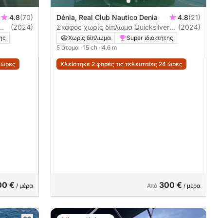
4.8
(70)
Dénia, Real Club Nautico Denia
4.8
(21)
(2024)
Σκάφος χωρίς δίπλωμα Quicksilver
(2024)
Activ 455 Open 15ch
ης
Χωρίς δίπλωμα
Super ιδιοκτήτης
5 άτομα
· 15 ch
· 4.6 m
4 ώρες
Κλείστηκε 2 φορές τις τελευταίες 24 ώρες
00 €
300 €
/ μέρα
Από
/ μέρα