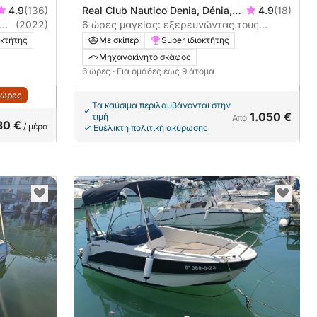
4.9
(136)
Real Club Nautico Denia, Dénia,
4.9
(18)
(2022)
Ισπανία
6 ώρες μαγείας: εξερευνώντας τους
μυστικούς όρμους της Μοράιρα
οκτήτης
Με σκίπερ
Super ιδιοκτήτης
Μηχανοκίνητο σκάφος
6 ώρες
· Για ομάδες έως 9 άτομα
 ώρες
Τα καύσιμα περιλαμβάνονται στην
1.050 €
τιμή
Από
30 €
/ μέρα
Ευέλικτη πολιτική ακύρωσης