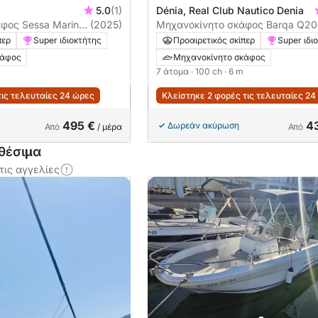
5.0
(1)
Dénia, Real Club Nautico Denia
φος Sessa Marine
(2025)
Μηχανοκίνητο σκάφος Barqa Q20
100ch
περ
Super ιδιοκτήτης
Προαιρετικός σκίπερ
Super ιδι
κάφος
Μηχανοκίνητο σκάφος
7 άτομα
· 100 ch
· 6 m
τις τελευταίες 24 ώρες
Κλείστηκε 2 φορές τις τελευταίες 24
495 €
4
Δωρεάν ακύρωση
Από
/ μέρα
Από
θέσιμα
τις αγγελίες