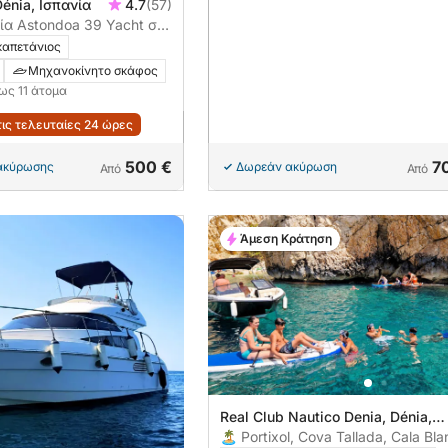
Dénia, Ισπανία
4.7
(57)
ία Astondoa 39 Yacht στη
καπετάνιος
Μηχανοκίνητο σκάφος
έως 11 άτομα
τις τελευταίες 24 ώρες
500 €
7
 ακύρωσης
Δωρεάν ακύρωση
Από
Από
Άμεση Κράτηση
Real Club Nautico Denia, Dénia,
Ισπανία
🏝️ Portixol, Cova Tallada, Cala Bl