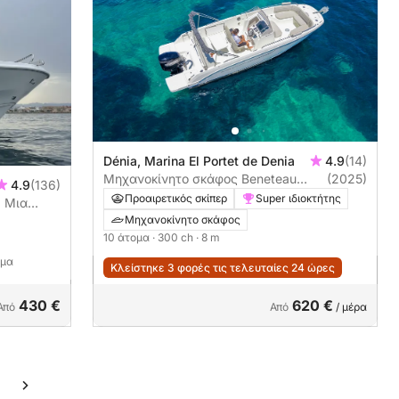
Dénia, Marina El Portet de Denia
4.9
(14)
Μηχανοκίνητο σκάφος Beneteau
(2025)
4.9
(136)
Flyer 8 300ch
Προαιρετικός σκίπερ
Super ιδιοκτήτης
: Μια
νοκίνητο
Μηχανοκίνητο σκάφος
10 άτομα
· 300 ch
· 8 m
ομα
Κλείστηκε 3 φορές τις τελευταίες 24 ώρες
430 €
620 €
Από
Από
/ μέρα