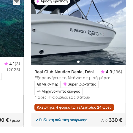
Άμεση Κράτηση
4.1
(3)
(2025)
Real Club Nautico Denia, Dénia,
4.9
(136)
Ισπανία
Εξερευνήστε τη Ντένια σε μισή μέρα:
Νοικιάστε ένα μηχανοκίνητο σκάφος για 4
Με σκίπερ
Super ιδιοκτήτης
ώρες
Μηχανοκίνητο σκάφος
4 ώρες
· Για ομάδες έως 6 άτομα
Κλείστηκε 4 φορές τις τελευταίες 24 ώρες
90 €
330 €
Ευέλικτη πολιτική ακύρωσης
/ μέρα
Από