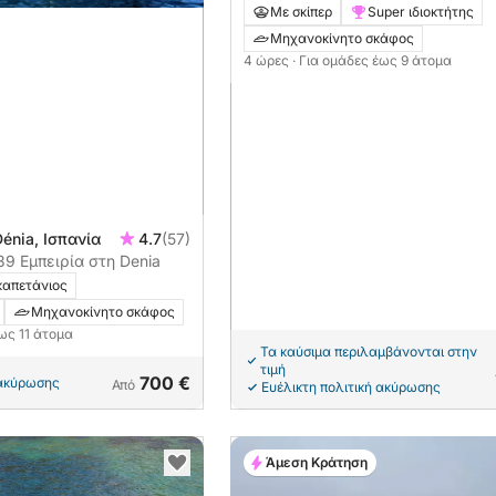
καλύτερα της Costa Blanca σε 4 
Με σκίπερ
Super ιδιοκτήτης
Μηχανοκίνητο σκάφος
4 ώρες
· Για ομάδες έως 9 άτομα
Dénia, Ισπανία
4.7
(57)
39 Εμπειρία στη Denia
καπετάνιος
Μηχανοκίνητο σκάφος
έως 11 άτομα
Τα καύσιμα περιλαμβάνονται στην
τιμή
700 €
 ακύρωσης
Από
Ευέλικτη πολιτική ακύρωσης
Άμεση Κράτηση