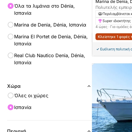
Marina de Denia, 
Όλα τα λιμάνια στο Dénia,
Πολυτελής εμπειρ
Ισπανία
Ντένια
Περιλαμβάνεται 
Super ιδιοκτήτης
Marina de Denia, Dénia, Ισπανία
4 ώρες
· Για ομάδες 
Marina El Portet de Denia, Dénia,
Κλείστηκε 1 φορές 
Ισπανία
Ευέλικτη πολιτική
Real Club Nautico Denia, Dénia,
Ισπανία
Χώρα
Όλες οι χώρες
Ισπανία
Περιοχή