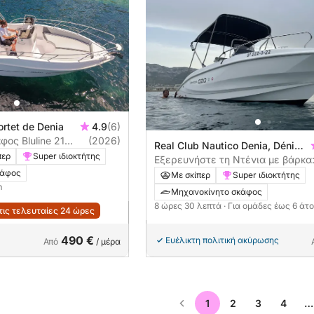
ortet de Denia
4.9
(6)
ος Bluline 21
(2026)
Real Club Nautico Denia, Dénia,
περ
Super ιδιοκτήτης
Ισπανία
Εξερευνήστε τη Ντένια με βάρκα
ολόκληρη μέρα στο νερό με μηχα
κάφος
Με σκίπερ
Super ιδιοκτήτης
σκάφος
m
Μηχανοκίνητο σκάφος
8 ώρες 30 λεπτά
· Για ομάδες έως 6 άτ
τις τελευταίες 24 ώρες
490 €
Ευέλικτη πολιτική ακύρωσης
Από
/ μέρα
1
2
3
4
…