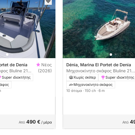
ortet de Denia
Νέος
Dénia, Marina El Portet de Denia
ος Bluline 21
(2026)
Μηχανοκίνητο σκάφος Bluline 21
150ch
Super ιδιοκτήτης
Χωρίς σκίπερ
Super ιδιοκτήτης
κάφος
Μηχανοκίνητο σκάφος
m
10 άτομα
· 150 ch
· 6 m
490 €
4
Από
/ μέρα
Από