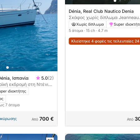
Dénia, Real Club Nautico Denia
Σκάφος χωρίς δίπλωμα Jeanneau
Cap Camarat 4.7 Cc 15ch
Χωρίς δίπλωμα
Super ιδιοκτήτ
5 άτομα
· 15 ch
· 4.7 m
Κλείστηκε 4 φορές τις τελευταίες 2
Dénia, Ισπανία
5.0
(2)
οϊκή εκδρομή στη Ντένια
άφος
per ιδιοκτήτης
ος
έως 7 άτομα
700 €
3
 ακύρωσης
Από
Από