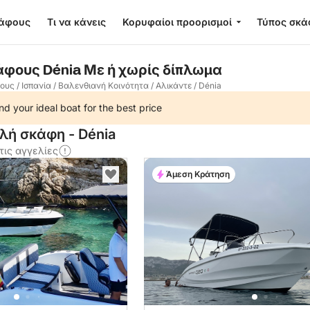
κάφους
Τι να κάνεις
Κορυφαίοι προορισμοί
Τύπος σκά
άφους Dénia Με ή χωρίς δίπλωμα
φους
/
Ισπανία
/
Βαλενθιανή Κοινότητα
/
Αλικάντε
/
Dénia
nd your ideal boat for the best price
λή σκάφη - Dénia
τις αγγελίες
Άμεση Κράτηση