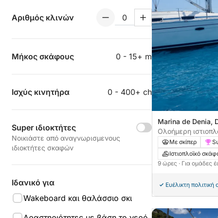
Αριθμός κλινών
Μήκος σκάφους
0 - 15+ m
Ισχύς κινητήρα
0 - 400+ ch
Marina de Denia, 
Super ιδιοκτήτες
Ολοήμερη ιστιοπλ
Νοικιάστε από αναγνωρισμενους
με ιστιοπλοϊκό σκ
Με σκίπερ
Su
ιδιοκτήτες σκαφών
Ιστιοπλοϊκό σκάφ
9 ώρες
· Για ομάδες 
Ιδανικό για
Ευέλικτη πολιτική
Wakeboard και θαλάσσιο σκι
Δραστηριότητες με βάση το νερό