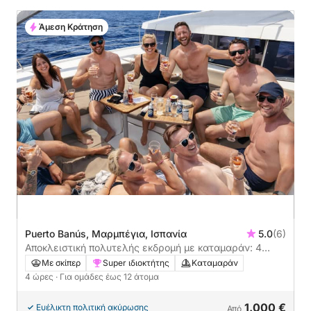
Άμεση Κράτηση
Puerto Banús, Μαρμπέγια, Ισπανία
5.0
(6)
Αποκλειστική πολυτελής εκδρομή με καταμαράν: 4
ώρες ιστιοπλοΐας στη Μαρμπέγια
Με σκίπερ
Super ιδιοκτήτης
Καταμαράν
4 ώρες
· Για ομάδες έως 12 άτομα
1.000 €
Ευέλικτη πολιτική ακύρωσης
Από