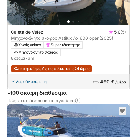
Caleta de Velez
5.0
(5)
Μηχανοκίνητο σκάφος Astilux Ax 600 open
(2025)
Χωρίς σκίπερ
Super ιδιοκτήτης
Μηχανοκίνητο σκάφος
8 άτομα
· 6 m
Κλείστηκε 1 φορές τις τελευταίες 24 ώρες
490 €
Δωρεάν ακύρωση
Από
/ μέρα
+100 σκάφη διαθέσιμα
Πώς κατατάσσουμε τις αγγελίες