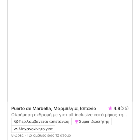
Puerto de Marbella, Μαρμπέγια, Ισπανία
4.8
(25)
Ολοήμερη εκδρομή με γιοτ all-inclusive κατά μήκος της
Κόστα ντελ Σολ
Περιλαμβάνεται καπετάνιος
Super ιδιοκτήτης
Μηχανοκίνητο γιοτ
8 ώρες
· Για ομάδες έως 12 άτομα