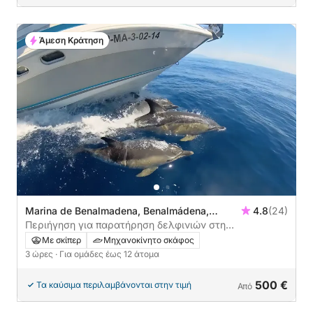
Άμεση Κράτηση
Marina de Benalmadena, Benalmádena,
4.8
(24)
Ισπανία
Περιήγηση για παρατήρηση δελφινιών στη
Μπεναλμάδενα
Με σκίπερ
Μηχανοκίνητο σκάφος
3 ώρες
· Για ομάδες έως 12 άτομα
500 €
Τα καύσιμα περιλαμβάνονται στην τιμή
Από