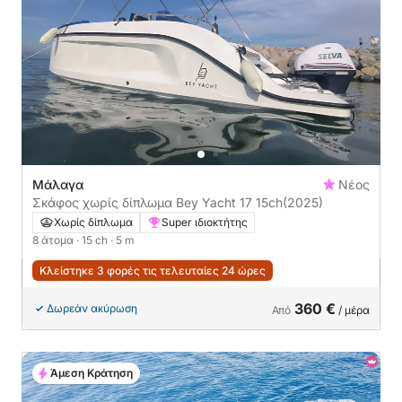
Μάλαγα
Νέος
Σκάφος χωρίς δίπλωμα Bey Yacht 17 15ch
(2025)
Χωρίς δίπλωμα
Super ιδιοκτήτης
8 άτομα
· 15 ch
· 5 m
Κλείστηκε 3 φορές τις τελευταίες 24 ώρες
360 €
Δωρεάν ακύρωση
Από
/ μέρα
Άμεση Κράτηση