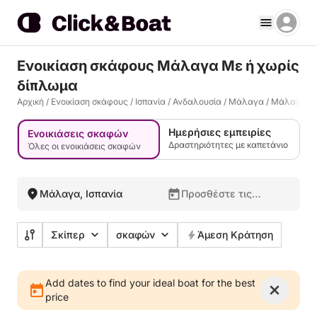
Ενοικίαση σκάφους Μάλαγα Με ή χωρίς
δίπλωμα
Αρχική
/
Ενοικίαση σκάφους
/
Ισπανία
/
Ανδαλουσία
/
Μάλαγα
/
Μάλαγα
Ημερήσιες εμπειρίες
Ενοικιάσεις σκαφών
Δραστηριότητες με καπετάνιο
Όλες οι ενοικιάσεις σκαφών
Μάλαγα, Ισπανία
Προσθέστε τις
ημερομηνίες σας
Σκίπερ
σκαφών
Άμεση Κράτηση
Add dates to find your ideal boat for the best
price