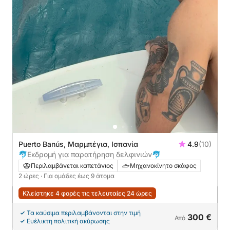
Puerto Banús, Μαρμπέγια, Ισπανία
4.9
(10)
🐬Εκδρομή για παρατήρηση δελφινιών🐬
Περιλαμβάνεται καπετάνιος
Μηχανοκίνητο σκάφος
2 ώρες
· Για ομάδες έως 9 άτομα
Κλείστηκε 4 φορές τις τελευταίες 24 ώρες
Τα καύσιμα περιλαμβάνονται στην τιμή
300 €
Από
Ευέλικτη πολιτική ακύρωσης