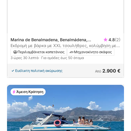
Marina de Benalmadena, Benalmádena,
4.8
(2)
Ισπανία
Εκδρομή με βάρκα με XXL τσουλήθρες, κολύμβηση με
αναπνευστήρα, δραστηριότητες, μεσημεριανό γεύμα
Περιλαμβάνεται καπετάνιος
Μηχανοκίνητο σκάφος
και παραλαβή
3 ώρες 30 λεπτά
· Για ομάδες έως 50 άτομα
2.900 €
Ευέλικτη πολιτική ακύρωσης
Από
Άμεση Κράτηση