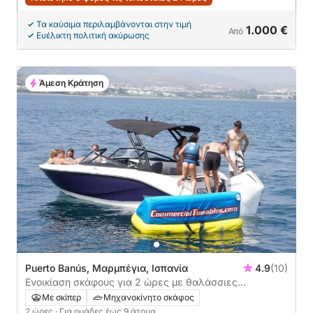
Τα καύσιμα περιλαμβάνονται στην τιμή
1.000 €
Από
Ευέλικτη πολιτική ακύρωσης
Άμεση Κράτηση
Puerto Banús, Μαρμπέγια, Ισπανία
4.9
(10)
Ενοικίαση σκάφους για 2 ώρες με θαλάσσιες
δραστηριότητες! 💦 (20 λεπτά) Ντόνατ και wakeboard
Με σκίπερ
Μηχανοκίνητο σκάφος
:)
2 ώρες
· Για ομάδες έως 9 άτομα