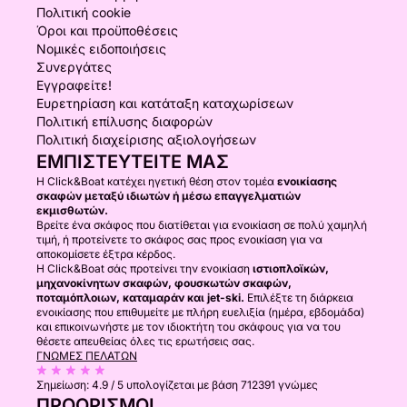
Πολιτική cookie
Όροι και προϋποθέσεις
Νομικές ειδοποιήσεις
Συνεργάτες
Εγγραφείτε!
Ευρετηρίαση και κατάταξη καταχωρίσεων
Πολιτική επίλυσης διαφορών
Πολιτική διαχείρισης αξιολογήσεων
ΕΜΠΙΣΤΕΥΤΕΊΤΕ ΜΑΣ
Η Click&Boat κατέχει ηγετική θέση στον τομέα
ενοικίασης
σκαφών μεταξύ ιδιωτών ή μέσω επαγγελματιών
εκμισθωτών.
Βρείτε ένα σκάφος που διατίθεται για ενοικίαση σε πολύ χαμηλή
τιμή, ή προτείνετε το σκάφος σας προς ενοικίαση για να
αποκομίσετε έξτρα κέρδος.
Η Click&Boat σάς προτείνει την ενοικίαση
ιστιοπλοϊκών,
μηχανοκίνητων σκαφών, φουσκωτών σκαφών,
ποταμόπλοιων, καταμαράν και jet-ski.
Επιλέξτε τη διάρκεια
ενοικίασης που επιθυμείτε με πλήρη ευελιξία (ημέρα, εβδομάδα)
και επικοινωνήστε με τον ιδιοκτήτη του σκάφους για να του
θέσετε απευθείας όλες τις ερωτήσεις σας.
ΓΝΏΜΕΣ ΠΕΛΑΤΏΝ
Σημείωση:
4.9 / 5
υπολογίζεται με βάση 712391 γνώμες
ΠΡΟΟΡΙΣΜΟΊ