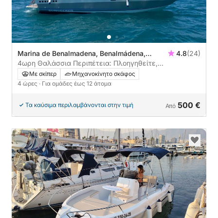
Marina de Benalmadena, Benalmádena,
4.8
(24)
Ισπανία
4ωρη Θαλάσσια Περιπέτεια: Πλοηγηθείτε,
εξερευνήστε και απολαύστε χωρίς βιασύνη
Με σκίπερ
Μηχανοκίνητο σκάφος
4 ώρες
· Για ομάδες έως 12 άτομα
500 €
Τα καύσιμα περιλαμβάνονται στην τιμή
Από