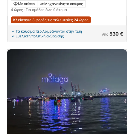
δραστηριοτήτων! 💦 Ντόνατ και wakeboard :)
Με σκίπερ
Μηχανοκίνητο σκάφος
4 ώρες
· Για ομάδες έως 9 άτομα
Κλείστηκε 3 φορές τις τελευταίες 24 ώρες
Τα καύσιμα περιλαμβάνονται στην τιμή
530 €
Από
Ευέλικτη πολιτική ακύρωσης