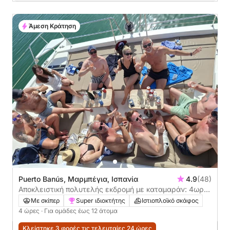
Άμεση Κράτηση
Puerto Banús, Μαρμπέγια, Ισπανία
4.9
(48)
Αποκλειστική πολυτελής εκδρομή με καταμαράν: 4ωρη
ιστιοπλοϊκή εκδρομή στη Μαρμπέγια
Με σκίπερ
Super ιδιοκτήτης
Ιστιοπλοϊκό σκάφος
4 ώρες
· Για ομάδες έως 12 άτομα
Κλείστηκε 3 φορές τις τελευταίες 24 ώρες