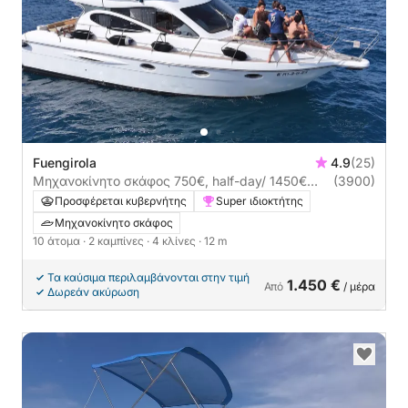
Fuengirola
4.9
(25)
Μηχανοκίνητο σκάφος 750€, half-day/ 1450€
(3900)
Full-day, Doqueve 750ch
Προσφέρεται κυβερνήτης
Super ιδιοκτήτης
Μηχανοκίνητο σκάφος
10 άτομα
· 2 καμπίνες
· 4 κλίνες
· 12 m
Τα καύσιμα περιλαμβάνονται στην τιμή
1.450 €
Από
/ μέρα
Δωρεάν ακύρωση