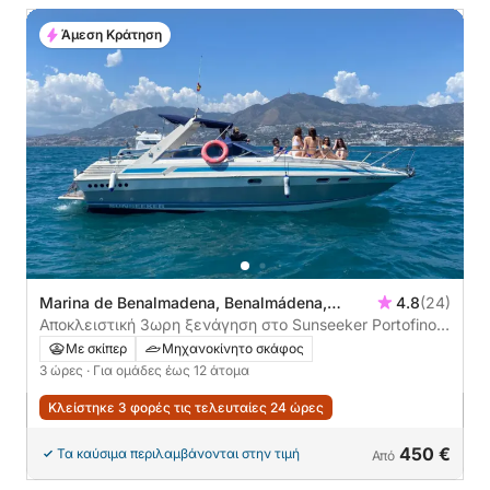
Άμεση Κράτηση
Marina de Benalmadena, Benalmádena,
4.8
(24)
Ισπανία
Αποκλειστική 3ωρη ξενάγηση στο Sunseeker Portofino
31
Με σκίπερ
Μηχανοκίνητο σκάφος
3 ώρες
· Για ομάδες έως 12 άτομα
Κλείστηκε 3 φορές τις τελευταίες 24 ώρες
450 €
Τα καύσιμα περιλαμβάνονται στην τιμή
Από