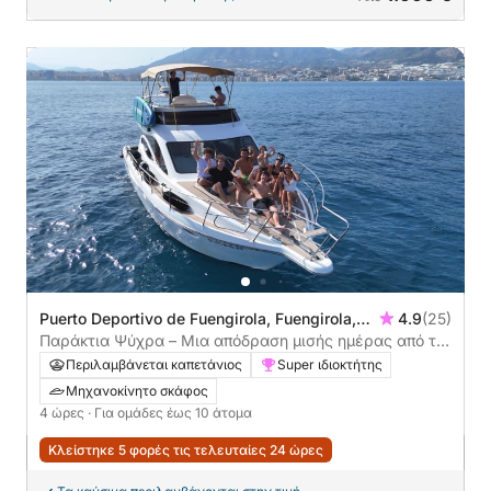
Puerto Deportivo de Fuengirola, Fuengirola,
4.9
(25)
Ισπανία
Παράκτια Ψύχρα – Μια απόδραση μισής ημέρας από τη
Φουεντζιρόλα
Περιλαμβάνεται καπετάνιος
Super ιδιοκτήτης
Μηχανοκίνητο σκάφος
4 ώρες
· Για ομάδες έως 10 άτομα
Κλείστηκε 5 φορές τις τελευταίες 24 ώρες