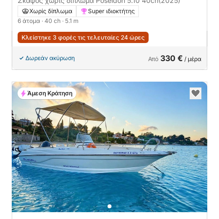
Σκάφος χωρίς δίπλωμα Poseidon 5.10 40ch
(2025)
Χωρίς δίπλωμα
Super ιδιοκτήτης
6 άτομα
· 40 ch
· 5.1 m
Κλείστηκε 3 φορές τις τελευταίες 24 ώρες
330 €
Δωρεάν ακύρωση
Από
/ μέρα
Άμεση Κράτηση