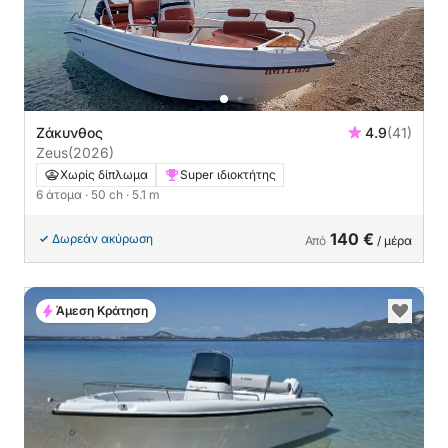
Ζάκυνθος
4.9
(41)
Zeus
(2026)
Χωρίς δίπλωμα
Super ιδιοκτήτης
6 άτομα
· 50 ch
· 5.1 m
140 €
Δωρεάν ακύρωση
Από
/ μέρα
Άμεση Κράτηση