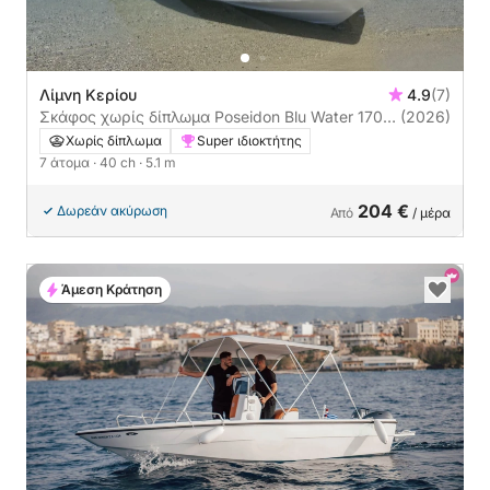
Λίμνη Κερίου
4.9
(7)
Σκάφος χωρίς δίπλωμα Poseidon Blu Water 170
(2026)
40ch
Χωρίς δίπλωμα
Super ιδιοκτήτης
7 άτομα
· 40 ch
· 5.1 m
204 €
Δωρεάν ακύρωση
Από
/ μέρα
Άμεση Κράτηση