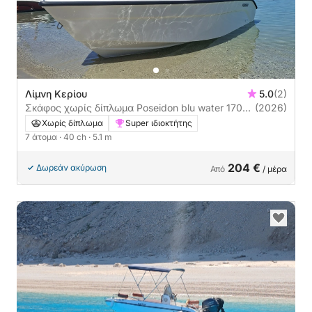
Λίμνη Κερίου
5.0
(2)
Σκάφος χωρίς δίπλωμα Poseidon blu water 170
(2026)
40ch
Χωρίς δίπλωμα
Super ιδιοκτήτης
7 άτομα
· 40 ch
· 5.1 m
204 €
Δωρεάν ακύρωση
Από
/ μέρα