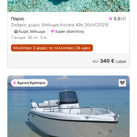
Πάρος
5.0
(4)
Σκάφος χωρίς δίπλωμα Azzara 49s 30ch
(2025)
Χωρίς δίπλωμα
Super ιδιοκτήτης
7 άτομα
· 30 ch
· 5 m
Κλείστηκε 3 φορές τις τελευταίες 24 ώρες
340 €
Από
/ μέρα
Άμεση Κράτηση