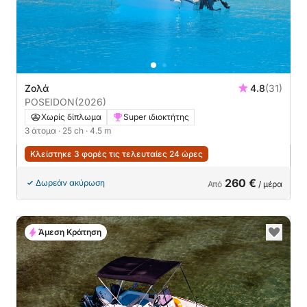
Ζολά
4.8
(31)
POSEIDON
(2026)
Χωρίς δίπλωμα
Super ιδιοκτήτης
3 άτομα
· 25 ch
· 4.5 m
Κλείστηκε 3 φορές τις τελευταίες 24 ώρες
260 €
Δωρεάν ακύρωση
Από
/ μέρα
Άμεση Κράτηση