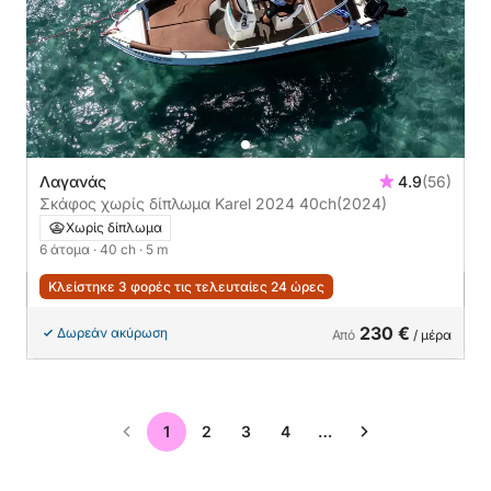
Λαγανάς
4.9
(56)
Σκάφος χωρίς δίπλωμα Karel 2024 40ch
(2024)
Χωρίς δίπλωμα
6 άτομα
· 40 ch
· 5 m
Κλείστηκε 3 φορές τις τελευταίες 24 ώρες
230 €
Δωρεάν ακύρωση
Από
/ μέρα
1
2
3
4
…