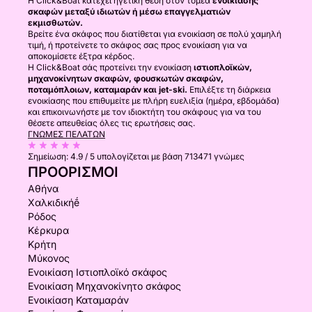
Η Click&Boat κατέχει ηγετική θέση στον τομέα
ενοικίασης
σκαφών μεταξύ ιδιωτών ή μέσω επαγγελματιών
εκμισθωτών.
Βρείτε ένα σκάφος που διατίθεται για ενοικίαση σε πολύ χαμηλή
τιμή, ή προτείνετε το σκάφος σας προς ενοικίαση για να
αποκομίσετε έξτρα κέρδος.
Η Click&Boat σάς προτείνει την ενοικίαση
ιστιοπλοϊκών,
μηχανοκίνητων σκαφών, φουσκωτών σκαφών,
ποταμόπλοιων, καταμαράν και jet-ski.
Επιλέξτε τη διάρκεια
ενοικίασης που επιθυμείτε με πλήρη ευελιξία (ημέρα, εβδομάδα)
και επικοινωνήστε με τον ιδιοκτήτη του σκάφους για να του
θέσετε απευθείας όλες τις ερωτήσεις σας.
ΓΝΏΜΕΣ ΠΕΛΑΤΏΝ
Σημείωση:
4.9 / 5
υπολογίζεται με βάση 713471 γνώμες
ΠΡΟΟΡΙΣΜΟΊ
Αθήνα
Χαλκιδικήḗ
Ρόδος
Κέρκυρα
Κρήτη
Μύκονος
Ενοικίαση Ιστιοπλοϊκό σκάφος
Ενοικίαση Μηχανοκίνητο σκάφος
Ενοικίαση Καταμαράν