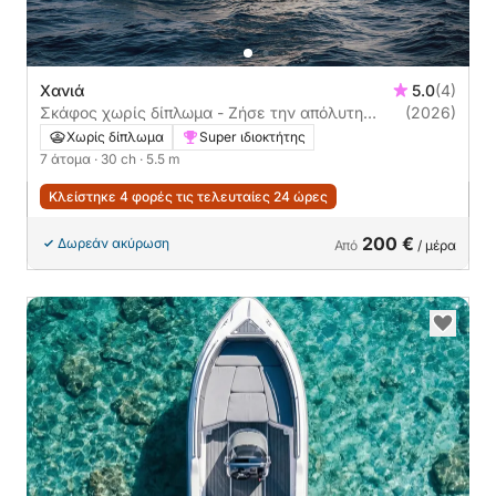
Χανιά
5.0
(4)
Σκάφος χωρίς δίπλωμα - Ζήσε την απόλυτη
(2026)
ελευθερία στην θάλασσα
Χωρίς δίπλωμα
Super ιδιοκτήτης
7 άτομα
· 30 ch
· 5.5 m
Κλείστηκε 4 φορές τις τελευταίες 24 ώρες
200 €
Δωρεάν ακύρωση
Από
/ μέρα