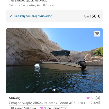
Σκάφος χωρίς δίπλωμα
3 ώρες
· Για ομάδες έως 6 άτομα
150 €
Ευέλικτη πολιτική ακύρωσης
Από
Μύλος
5.0
(4)
Σκάφος χωρίς δίπλωμα Isatek Cobra 495 Luxury
(2025)
Edition 60ch
Χωρίς δίπλωμα
Super ιδιοκτήτης