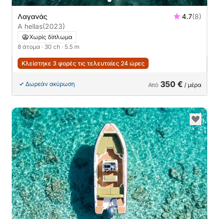
Λαγανάς
4.7
(8)
A hellas
(2023)
Χωρίς δίπλωμα
8 άτομα
· 30 ch
· 5.5 m
Κλείστηκε 3 φορές τις τελευταίες 24 ώρες
350 €
Δωρεάν ακύρωση
Από
/ μέρα