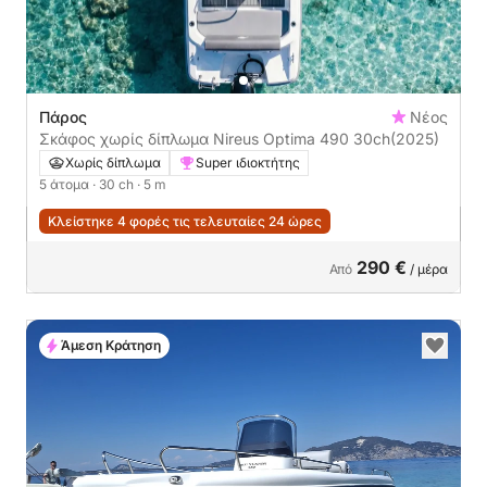
Πάρος
Νέος
Σκάφος χωρίς δίπλωμα Nireus Optima 490 30ch
(2025)
Χωρίς δίπλωμα
Super ιδιοκτήτης
5 άτομα
· 30 ch
· 5 m
Κλείστηκε 4 φορές τις τελευταίες 24 ώρες
290 €
Από
/ μέρα
Άμεση Κράτηση