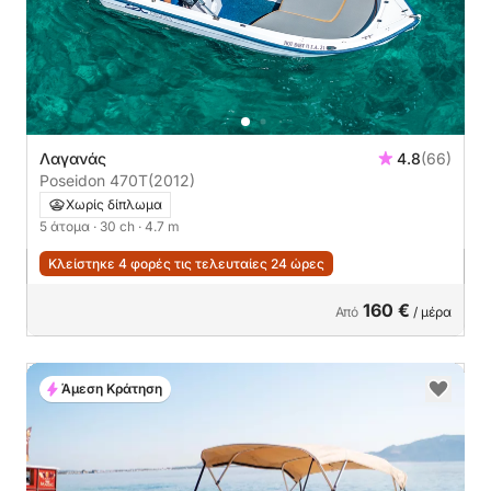
Λαγανάς
4.8
(66)
Poseidon 470T
(2012)
Χωρίς δίπλωμα
5 άτομα
· 30 ch
· 4.7 m
Κλείστηκε 4 φορές τις τελευταίες 24 ώρες
160 €
Από
/ μέρα
Άμεση Κράτηση