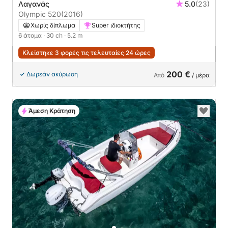
Λαγανάς
5.0
(23)
Olympic 520
(2016)
Χωρίς δίπλωμα
Super ιδιοκτήτης
6 άτομα
· 30 ch
· 5.2 m
Κλείστηκε 3 φορές τις τελευταίες 24 ώρες
200 €
Δωρεάν ακύρωση
Από
/ μέρα
Άμεση Κράτηση