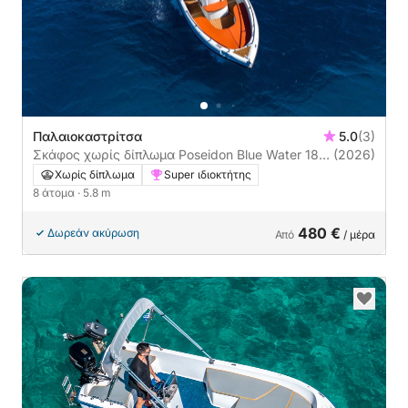
Παλαιοκαστρίτσα
5.0
(3)
Σκάφος χωρίς δίπλωμα Poseidon Blue Water 185
(2026)
Poseidon
Χωρίς δίπλωμα
Super ιδιοκτήτης
8 άτομα
· 5.8 m
480 €
Δωρεάν ακύρωση
Από
/ μέρα