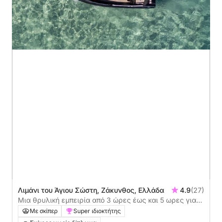
Λιμάνι του Άγιου Σώστη, Ζάκυνθος, Ελλάδα
4.9
(27)
Μια θρυλική εμπειρία από 3 ώρες έως και 5 ωρες για
να ανακαλύψετε τις παραλίες της Ζάκυνθου με
Με σκίπερ
Super ιδιοκτήτης
μηχανοκίνητο σκάφος