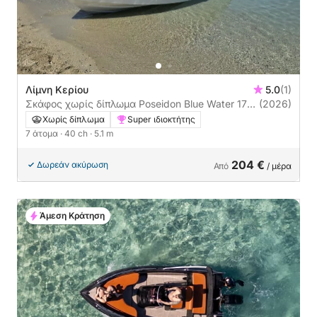
Λίμνη Κερίου
5.0
(1)
Σκάφος χωρίς δίπλωμα Poseidon Blue Water 170
(2026)
+ 40ch
Χωρίς δίπλωμα
Super ιδιοκτήτης
7 άτομα
· 40 ch
· 5.1 m
204 €
Δωρεάν ακύρωση
Από
/ μέρα
Άμεση Κράτηση