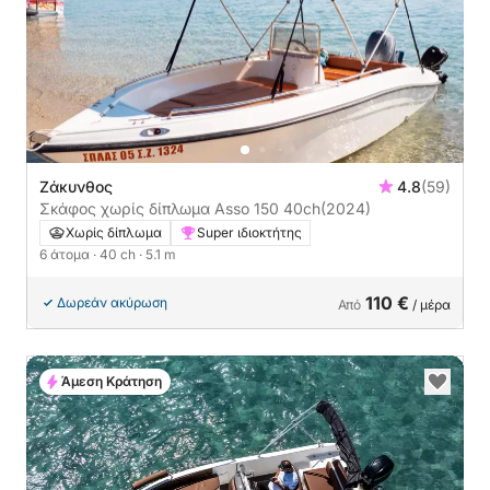
Ζάκυνθος
4.8
(59)
Σκάφος χωρίς δίπλωμα Asso 150 40ch
(2024)
Χωρίς δίπλωμα
Super ιδιοκτήτης
6 άτομα
· 40 ch
· 5.1 m
110 €
Δωρεάν ακύρωση
Από
/ μέρα
Άμεση Κράτηση