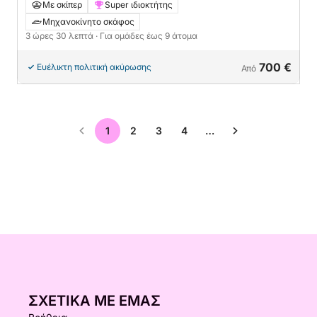
μηχανοκίνητο σκάφος
Με σκίπερ
Super ιδιοκτήτης
Μηχανοκίνητο σκάφος
3 ώρες 30 λεπτά
· Για ομάδες έως 9 άτομα
700 €
Ευέλικτη πολιτική ακύρωσης
Από
1
2
3
4
…
ΣΧΕΤΙΚΆ ΜΕ ΕΜΆΣ