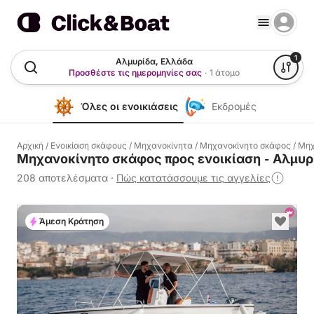
1
Αλμυρίδα, Ελλάδα
Προσθέστε τις ημερομηνίες σας
·
1 άτομο
Όλες οι ενοικιάσεις
Εκδρομές
Αρχική
/
Ενοικίαση σκάφους
/
Μηχανοκίνητα
/
Μηχανοκίνητο σκάφος
/
Μηχ
Μηχανοκίνητο σκάφος προς ενοικίαση - Αλμυρ
208 αποτελέσματα
·
Πώς κατατάσσουμε τις αγγελίες
Άμεση Κράτηση