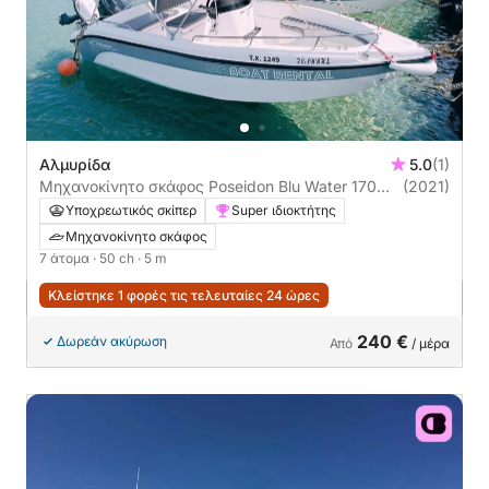
Αλμυρίδα
5.0
(1)
Μηχανοκίνητο σκάφος Poseidon Blu Water 170
(2021)
50ch
Υποχρεωτικός σκίπερ
Super ιδιοκτήτης
Μηχανοκίνητο σκάφος
7 άτομα
· 50 ch
· 5 m
Κλείστηκε 1 φορές τις τελευταίες 24 ώρες
240 €
Δωρεάν ακύρωση
Από
/ μέρα