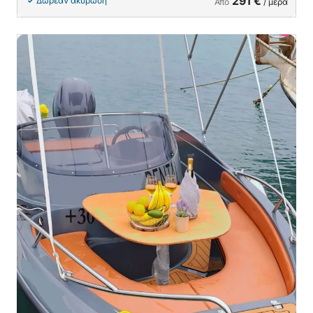
291 €
Δωρεάν ακύρωση
Από
/ μέρα