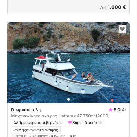
1.000 €
Από
Γεωργιούπολη
5.0
(4)
Μηχανοκίνητο σκάφος Hatteras 47 750ch
(2000)
Προσφέρεται κυβερνήτης
Super ιδιοκτήτης
Μηχανοκίνητο σκάφος
21 άτομα
· 2 καμπίνες
· 4 κλίνες
· 14 m