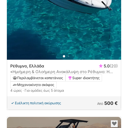
Ρέθυμνο, Ελλάδα
5.0
(20)
«Ημιήμερη & Ολοήμερη Ανακάλυψη στο Ρέθυμνο: Η
Πολυτελής Απόδρασή σας με Μηχανοκίνητο Σκάφος!»
Περιλαμβάνεται καπετάνιος
Super ιδιοκτήτης
Μηχανοκίνητο σκάφος
4 ώρες
· Για ομάδες έως 5 άτομα
500 €
Ευέλικτη πολιτική ακύρωσης
Από