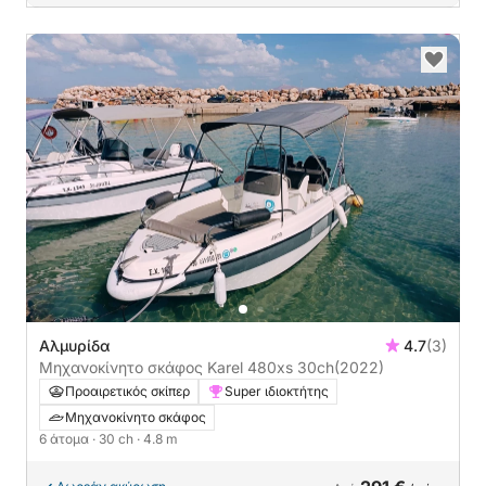
Αλμυρίδα
4.7
(3)
Μηχανοκίνητο σκάφος Karel 480xs 30ch
(2022)
Προαιρετικός σκίπερ
Super ιδιοκτήτης
Μηχανοκίνητο σκάφος
6 άτομα
· 30 ch
· 4.8 m