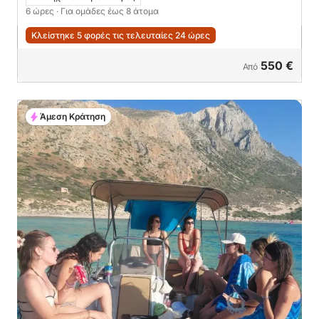
6 ώρες
· Για ομάδες έως 8 άτομα
Κλείστηκε 5 φορές τις τελευταίες 24 ώρες
550 €
Από
Άμεση Κράτηση