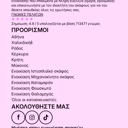
ενοικίασης που επιθυμείτε με πλήρη ευελιξία (ημέρα, εβδομάδα)
και επικοινωνήστε με τον ιδιοκτήτη του σκάφους για να του
θέσετε απευθείας όλες τις ερωτήσεις σας.
ΓΝΏΜΕΣ ΠΕΛΑΤΏΝ
Σημείωση:
4.9 / 5
υπολογίζεται με βάση 713471 γνώμες
ΠΡΟΟΡΙΣΜΟΊ
Αθήνα
Χαλκιδικήḗ
Ρόδος
Κέρκυρα
Κρήτη
Μύκονος
Ενοικίαση Ιστιοπλοϊκό σκάφος
Ενοικίαση Μηχανοκίνητο σκάφος
Ενοικίαση Καταμαράν
Ενοικίαση Φουσκωτό
Ενοικίαση Θαλαμηγός
Όλοι οι κατασκευαστές
ΑΚΟΛΟΥΘΉΣΤΕ ΜΑΣ
f
Ηγέτης στην ενοικίαση σκαφών