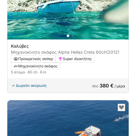
Καλύβες
Μηχανοκίνητο σκάφος Alpha Hellas Creta 60ch
(2012)
Προαιρετικός σκίπερ
Super ιδιοκτήτης
Μηχανοκίνητο σκάφος
5 άτομα
· 60 ch
· 6 m
380 €
Δωρεάν ακύρωση
Από
/ μέρα