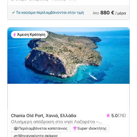
880 €
Τα καύσιμα περιλαμβάνονται στην τιμή
Από
/ μέρα
Άμεση Κράτηση
Chania Old Port, Χανιά, Ελλάδα
5.0
(76)
Ολοήμερη απόδραση στο νησί Λαζαρέτα –
Εξερευνήστε τους κρυμμένους κόλπους και τα
Περιλαμβάνεται καπετάνιος
Super ιδιοκτήτης
κρυστάλλινα νερά
Μηχανοκίνητο σκάφος