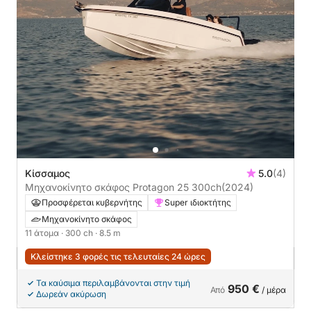
Κίσσαμος
5.0
(4)
Μηχανοκίνητο σκάφος Protagon 25 300ch
(2024)
Προσφέρεται κυβερνήτης
Super ιδιοκτήτης
Μηχανοκίνητο σκάφος
11 άτομα
· 300 ch
· 8.5 m
Κλείστηκε 3 φορές τις τελευταίες 24 ώρες
Τα καύσιμα περιλαμβάνονται στην τιμή
950 €
Από
/ μέρα
Δωρεάν ακύρωση