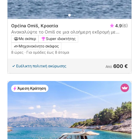
Općina Omiš, Κροατία
4.9
(6)
Ανακαλύψτε το Omiš σε μια ολοήμερη εκδρομή με
μηχανοκίνητο σκάφος
Με σκίπερ
Super ιδιοκτήτης
Μηχανοκίνητο σκάφος
8 ώρες
· Για ομάδες έως 8 άτομα
600 €
Ευέλικτη πολιτική ακύρωσης
Από
Άμεση Κράτηση