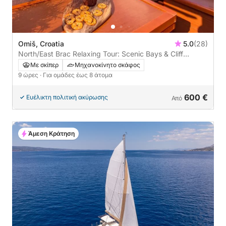
Omiš, Croatia
5.0
(28)
North/East Brac Relaxing Tour: Scenic Bays & Cliff
Jumping Adventure (9 ώρες)
Με σκίπερ
Μηχανοκίνητο σκάφος
9 ώρες
· Για ομάδες έως 8 άτομα
600 €
Ευέλικτη πολιτική ακύρωσης
Από
Άμεση Κράτηση