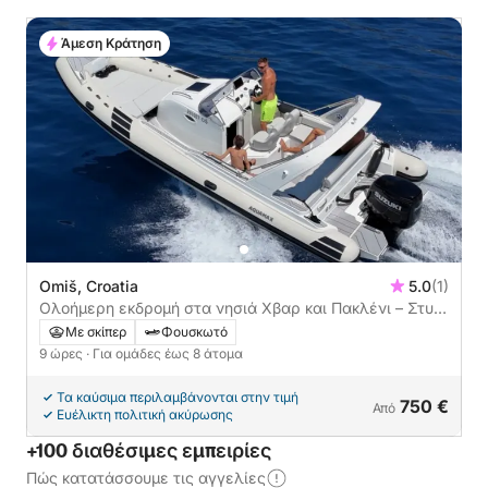
Άμεση Κράτηση
Omiš, Croatia
5.0
(1)
Ολοήμερη εκδρομή στα νησιά Χβαρ και Πακλένι – Στυλ,
Ελευθερία & Κρυμμένη Ομορφιά
Με σκίπερ
Φουσκωτό
9 ώρες
· Για ομάδες έως 8 άτομα
Τα καύσιμα περιλαμβάνονται στην τιμή
750 €
Από
Ευέλικτη πολιτική ακύρωσης
+100 διαθέσιμες εμπειρίες
Πώς κατατάσσουμε τις αγγελίες