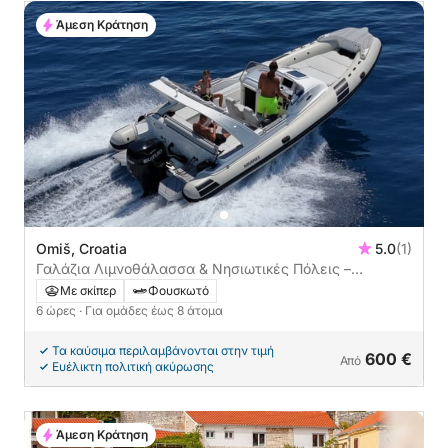
Άμεση Κράτηση
Omiš, Croatia
5.0
(1)
Γαλάζια Λιμνοθάλασσα & Νησιωτικές Πόλεις –
Ολοήμερη Ανακάλυψη στην Αδριατική
Με σκίπερ
Φουσκωτό
6 ώρες
· Για ομάδες έως 8 άτομα
Τα καύσιμα περιλαμβάνονται στην τιμή
600 €
Από
Ευέλικτη πολιτική ακύρωσης
Άμεση Κράτηση