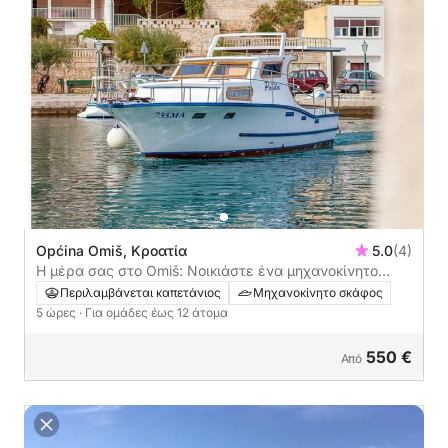
Općina Omiš, Κροατία
5.0
(4)
Η μέρα σας στο Omiš: Νοικιάστε ένα μηχανοκίνητο
σκάφος για 5 ώρες εξερεύνησης
Περιλαμβάνεται καπετάνιος
Μηχανοκίνητο σκάφος
5 ώρες
· Για ομάδες έως 12 άτομα
550 €
Από