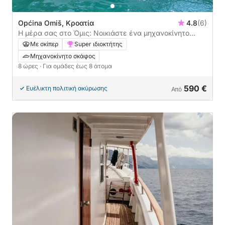
Općina Omiš, Κροατία
4.8
(6)
Η μέρα σας στο Όμις: Νοικιάστε ένα μηχανοκίνητο
σκάφος για μια ολόκληρη μέρα εξερεύνησης
Με σκίπερ
Super ιδιοκτήτης
Μηχανοκίνητο σκάφος
8 ώρες
· Για ομάδες έως 8 άτομα
590 €
Ευέλικτη πολιτική ακύρωσης
Από