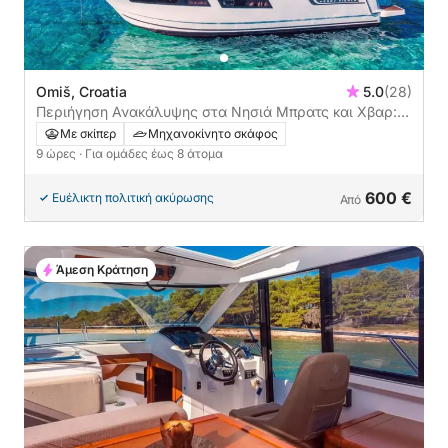
Omiš, Croatia
5.0
(28)
Περιήγηση Ανακάλυψης στα Νησιά Μπρατς και Χβαρ:
Μικρή Γαλάζια Σπηλιά, Κρυμμένοι Κόλποι &
Με σκίπερ
Μηχανοκίνητο σκάφος
Εμβληματικά Σημεία (Ολοήμερη)
9 ώρες
· Για ομάδες έως 8 άτομα
600 €
Ευέλικτη πολιτική ακύρωσης
Από
Άμεση Κράτηση