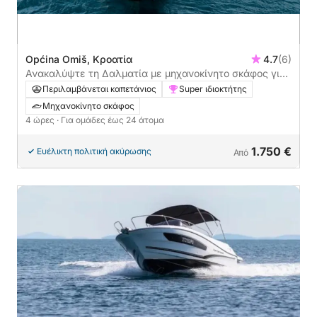
Općina Omiš, Κροατία
4.7
(6)
Ανακαλύψτε τη Δαλματία με μηχανοκίνητο σκάφος για
4 ώρες
Περιλαμβάνεται καπετάνιος
Super ιδιοκτήτης
Μηχανοκίνητο σκάφος
4 ώρες
· Για ομάδες έως 24 άτομα
1.750 €
Ευέλικτη πολιτική ακύρωσης
Από