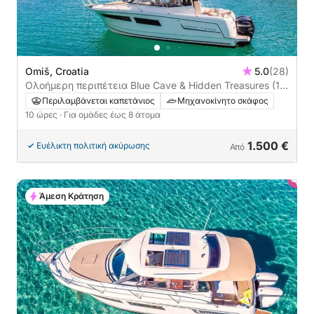
Omiš, Croatia
5.0
(28)
Ολοήμερη περιπέτεια Blue Cave & Hidden Treasures (12
ώρες)
Περιλαμβάνεται καπετάνιος
Μηχανοκίνητο σκάφος
10 ώρες
· Για ομάδες έως 8 άτομα
1.500 €
Ευέλικτη πολιτική ακύρωσης
Από
Άμεση Κράτηση