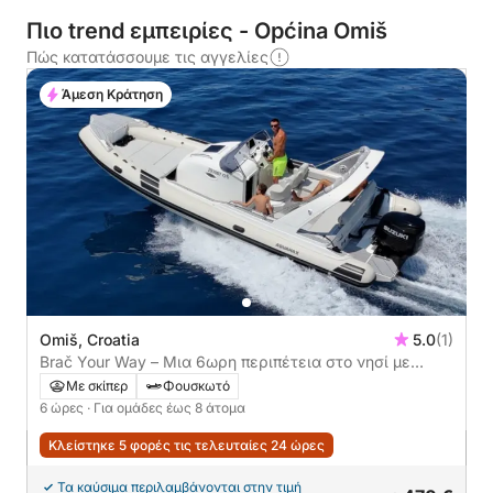
Πιο trend εμπειρίες - Općina Omiš
Πώς κατατάσσουμε τις αγγελίες
Άμεση Κράτηση
Omiš, Croatia
5.0
(1)
Brač Your Way – Μια 6ωρη περιπέτεια στο νησί με
απόλυτη ελευθερία
Με σκίπερ
Φουσκωτό
6 ώρες
· Για ομάδες έως 8 άτομα
Κλείστηκε 5 φορές τις τελευταίες 24 ώρες
Τα καύσιμα περιλαμβάνονται στην τιμή