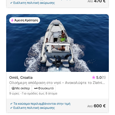
470 €
Από
Ευέλικτη πολιτική ακύρωσης
Άμεση Κράτηση
Omiš, Croatia
5.0
(1)
Ολοήμερη απόδραση στο νησί – Ανακαλύψτε το Zlatni
Rat και τα κρυμμένα διαμάντια της Αδριατικής
Με σκίπερ
Φουσκωτό
9 ώρες
· Για ομάδες έως 8 άτομα
Τα καύσιμα περιλαμβάνονται στην τιμή
600 €
Από
Ευέλικτη πολιτική ακύρωσης