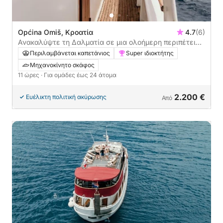
Općina Omiš, Κροατία
4.7
(6)
Ανακαλύψτε τη Δαλματία σε μια ολοήμερη περιπέτεια
με μηχανοκίνητο σκάφος με μεσημεριανό γεύμα
Περιλαμβάνεται καπετάνιος
Super ιδιοκτήτης
Μηχανοκίνητο σκάφος
11 ώρες
· Για ομάδες έως 24 άτομα
2.200 €
Ευέλικτη πολιτική ακύρωσης
Από