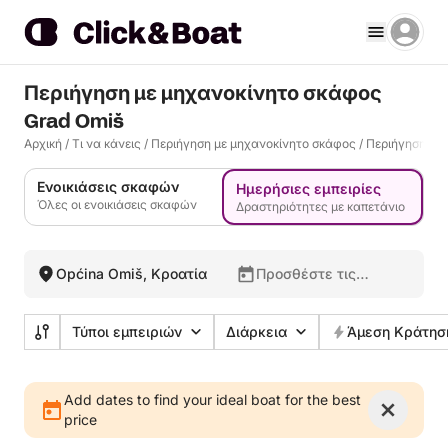
Περιήγηση με μηχανοκίνητο σκάφος
Grad Omiš
Αρχική
/
Τι να κάνεις
/
Περιήγηση με μηχανοκίνητο σκάφος
/
Περιήγηση με
Ενοικιάσεις σκαφών
Ημερήσιες εμπειρίες
Όλες οι ενοικιάσεις σκαφών
Δραστηριότητες με καπετάνιο
Općina Omiš, Κροατία
Προσθέστε τις
ημερομηνίες σας
Τύποι εμπειριών
Διάρκεια
Άμεση Κράτησ
Add dates to find your ideal boat for the best
price