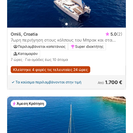
Omiš, Croatia
5.0
(2)
7ωρη περιήγηση στους κόλπους του Μπρακ και στα
παράκτια χωριά
Περιλαμβάνεται καπετάνιος
Super ιδιοκτήτης
Καταμαράν
7 ώρες
· Για ομάδες έως 10 άτομα
Κλείστηκε 4 φορές τις τελευταίες 24 ώρες
1.700 €
Τα καύσιμα περιλαμβάνονται στην τιμή
Από
Άμεση Κράτηση