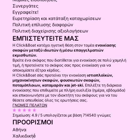
Συνεργάτες
Εγγραφείτε!
Ευρετηρίαση και κατάταξη καταχωρίσεων
Πολιτική επίλυσης διαφορών
Πολιτική διαχείρισης αξιολογήσεων
ΕΜΠΙΣΤΕΥΤΕΊΤΕ ΜΑΣ
Η Click&Boat κατέχει ηγετική θέση στον τομέα
ενοικίασης
σκαφών μεταξύ ιδιωτών ή μέσω επαγγελματιών
εκμισθωτών.
Βρείτε ένα σκάφος που διατίθεται για ενοικίαση σε πολύ χαμηλή
τιμή, ή προτείνετε το σκάφος σας προς ενοικίαση για να
αποκομίσετε έξτρα κέρδος.
Η Click&Boat σάς προτείνει την ενοικίαση
ιστιοπλοϊκών,
μηχανοκίνητων σκαφών, φουσκωτών σκαφών,
ποταμόπλοιων, καταμαράν και jet-ski.
Επιλέξτε τη διάρκεια
ενοικίασης που επιθυμείτε με πλήρη ευελιξία (ημέρα, εβδομάδα)
και επικοινωνήστε με τον ιδιοκτήτη του σκάφους για να του
θέσετε απευθείας όλες τις ερωτήσεις σας.
ΓΝΏΜΕΣ ΠΕΛΑΤΏΝ
Σημείωση:
4.9 / 5
υπολογίζεται με βάση 714540 γνώμες
ΠΡΟΟΡΙΣΜΟΊ
Αθήνα
Χαλκιδικήḗ