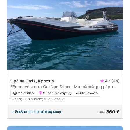
Općina Omiš, Κροατία
4.9
(44)
Εξερευνήστε το Omiš με βάρκα: Μια ολόκληρη μέρα
στο νερό με μηχανοκίνητο σκάφος
Με σκίπερ
Super ιδιοκτήτης
Φουσκωτό
8 ώρες
· Για ομάδες έως 9 άτομα
360 €
Ευέλικτη πολιτική ακύρωσης
Από