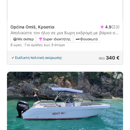
Općina Omiš, Κροατία
4.9
(23)
Απολαύστε τον ήλιο σε μια 8ωρη εκδρομή με βάρκα στο
Omiš
Με σκίπερ
Super ιδιοκτήτης
Φουσκωτό
8 ώρες
· Για ομάδες έως 9 άτομα
340 €
Ευέλικτη πολιτική ακύρωσης
Από