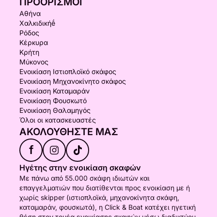
ΠΡΟΟΡΙΣΜΟΊ
Αθήνα
Χαλκιδικήḗ
Ρόδος
Κέρκυρα
Κρήτη
Μύκονος
Ενοικίαση Ιστιοπλοϊκό σκάφος
Ενοικίαση Μηχανοκίνητο σκάφος
Ενοικίαση Καταμαράν
Ενοικίαση Φουσκωτό
Ενοικίαση Θαλαμηγός
Όλοι οι κατασκευαστές
ΑΚΟΛΟΥΘΉΣΤΕ ΜΑΣ
f
Ηγέτης στην ενοικίαση σκαφών
Με πάνω από 55.000 σκάφη ιδιωτών και
επαγγελματιών που διατίθενται προς ενοικίαση με ή
χωρίς skipper (ιστιοπλοϊκά, μηχανοκίνητα σκάφη,
καταμαράν, φουσκωτά), η Click & Boat κατέχει ηγετική
θέση στον τομέα ενοικίασης σκαφών μέσω διαδικτύου.