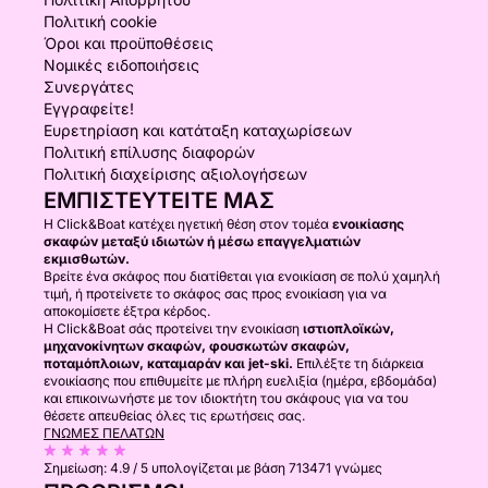
Πολιτική cookie
Όροι και προϋποθέσεις
Νομικές ειδοποιήσεις
Συνεργάτες
Εγγραφείτε!
Ευρετηρίαση και κατάταξη καταχωρίσεων
Πολιτική επίλυσης διαφορών
Πολιτική διαχείρισης αξιολογήσεων
ΕΜΠΙΣΤΕΥΤΕΊΤΕ ΜΑΣ
Η Click&Boat κατέχει ηγετική θέση στον τομέα
ενοικίασης
σκαφών μεταξύ ιδιωτών ή μέσω επαγγελματιών
εκμισθωτών.
Βρείτε ένα σκάφος που διατίθεται για ενοικίαση σε πολύ χαμηλή
τιμή, ή προτείνετε το σκάφος σας προς ενοικίαση για να
αποκομίσετε έξτρα κέρδος.
Η Click&Boat σάς προτείνει την ενοικίαση
ιστιοπλοϊκών,
μηχανοκίνητων σκαφών, φουσκωτών σκαφών,
ποταμόπλοιων, καταμαράν και jet-ski.
Επιλέξτε τη διάρκεια
ενοικίασης που επιθυμείτε με πλήρη ευελιξία (ημέρα, εβδομάδα)
και επικοινωνήστε με τον ιδιοκτήτη του σκάφους για να του
θέσετε απευθείας όλες τις ερωτήσεις σας.
ΓΝΏΜΕΣ ΠΕΛΑΤΏΝ
Σημείωση:
4.9 / 5
υπολογίζεται με βάση 713471 γνώμες