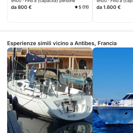
9h00 · Fino a {capacità} persone
9h00 · Fino a {cap
da 800 €
da 1.600 €
5 (11)
Esperienze simili vicino a Antibes, Francia