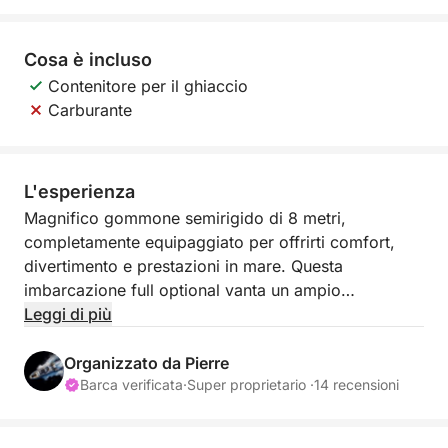
Cosa è incluso
Contenitore per il ghiaccio
Carburante
L'esperienza
Magnifico gommone semirigido di 8 metri,
completamente equipaggiato per offrirti comfort,
divertimento e prestazioni in mare. Questa
imbarcazione full optional vanta un ampio
prendisole a prua, perfetto per rilassarsi, e un
Leggi di più
spazioso pozzetto di poppa modulare con tavolo,
angolo cottura, frigorifero e lavello, ideale per
Organizzato da Pierre
condividere momenti conviviali a bordo.
Barca verificata
·
Super proprietario ·
14 recensioni
Dotata di un ampio bimini per proteggerti dal sole e