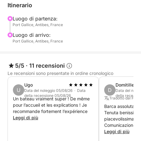
di grandi piattaforme da bagno vicino alla linea di
Itinerario
galleggiamento, offre un facile accesso al mare. Il
suo potente motore Mercury V8 da 300 CV
Luogo di partenza:
Port Gallice, Antibes, France
garantisce una navigazione fluida e ti permette
anche di praticare sport acquatici come tubing o
Luogo di arrivo:
wakeboard.
Port Gallice, Antibes, France
È l'imbarcazione perfetta per esplorare le calette
appartate tra Cap d'Antibes e le Isole di Lérins, in
5/5
·
11 recensioni
totale libertà.
Le recensioni sono presentate in ordine cronologico
Ugo
Domitille
E per un divertimento ancora maggiore, è possibile
U
D
Data del noleggio 05/08/26 · Data
Data del nole
noleggiare un Seabob come extra su richiesta.
della recensione 05/08/26
della recensi
Tradotto dal Fran
Un bateau vraiment super ! De même
pour l’accueil et les explications ! Je
Barca assolutame
Prenota ora e vivi una giornata in mare che unisce
recommande fortement l’expérience
Tenuta benissimo,
relax, emozioni e panorami eccezionali.
Leggi di più
piacevolissima da
Comunicazione pe
benvenuto da part
Leggi di più
mostrato la barca 