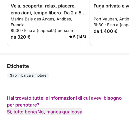
Vela, scoperta, relax, piacere,
Fuga privata e y
emozioni, tempo libero. Da 2 a 5
Marina Baie des Anges, Antibes,
Port Vauban, Antib
persone
Francia
3h30 · Fino a {cap
8h00 · Fino a {capacità} persone
da 1.400 €
da 320 €
5 (145)
Etichette
Giro in barca a motore
Hai trovato tutte le informazioni di cui avevi bisogno
per prenotare?
Sì, tutto bene
/
No, manca qualcosa