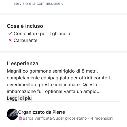
servizio e la commissione).
Cosa è incluso
Contenitore per il ghiaccio
Carburante
L'esperienza
Magnifico gommone semirigido di 8 metri,
completamente equipaggiato per offrirti comfort,
divertimento e prestazioni in mare. Questa
imbarcazione full optional vanta un ampio
prendisole a prua, perfetto per rilassarsi, e un
Leggi di più
spazioso pozzetto di poppa modulare con tavolo,
angolo cottura, frigorifero e lavello, ideale per
Organizzato da Pierre
condividere momenti conviviali a bordo.
Barca verificata
·
Super proprietario ·
14 recensioni