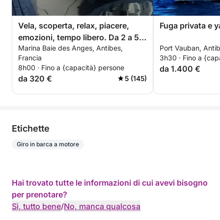
Vela, scoperta, relax, piacere,
Fuga privata e y
emozioni, tempo libero. Da 2 a 5
Marina Baie des Anges, Antibes,
Port Vauban, Antib
persone
Francia
3h30 · Fino a {cap
8h00 · Fino a {capacità} persone
da 1.400 €
da 320 €
5 (145)
Etichette
Giro in barca a motore
Hai trovato tutte le informazioni di cui avevi bisogno
per prenotare?
Sì, tutto bene
/
No, manca qualcosa