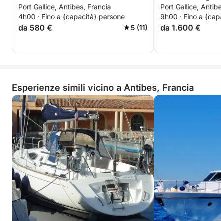
Port Gallice, Antibes, Francia
Port Gallice, Antib
motoscafo.
4h00 · Fino a {capacità} persone
9h00 · Fino a {cap
da 580 €
da 1.600 €
5 (11)
Esperienze simili vicino a Antibes, Francia