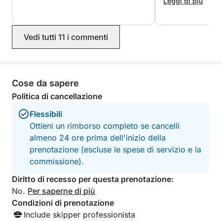
benvenuto da part
Leggi di più
mostrato la barca 
alla scoperta della
delle Isole di Lér
Vedi tutti 11 i commenti
Grazie di tutto!!!!
Cose da sapere
Politica di cancellazione
Flessibili
Ottieni un rimborso completo se cancelli
almeno 24 ore prima dell'inizio della
prenotazione (escluse le spese di servizio e la
commissione).
Diritto di recesso per questa prenotazione:
No.
Per saperne di più
Condizioni di prenotazione
Include skipper professionista