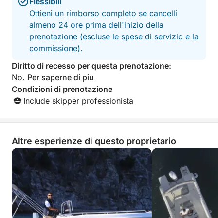
Flessibili
Un tour perfetto per coppie, famiglie o piccoli
Ottieni un rimborso completo se cancelli
gruppi che vogliono assaporare la Costiera
almeno 24 ore prima dell'inizio della
Amalfitana dal mare in modo semplice, rilassante e
prenotazione (escluse le spese di servizio e la
autentico.
commissione).
Carburante escluso
Diritto di recesso per questa prenotazione:
No.
Per saperne di più
Condizioni di prenotazione
Include skipper professionista
Altre esperienze di questo proprietario