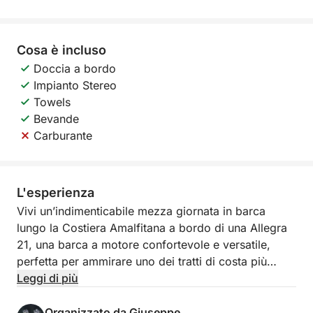
Cosa è incluso
Doccia a bordo
Impianto Stereo
Towels
Bevande
Carburante
L'esperienza
Vivi un’indimenticabile mezza giornata in barca
lungo la Costiera Amalfitana a bordo di una Allegra
21, una barca a motore confortevole e versatile,
perfetta per ammirare uno dei tratti di costa più
spettacolari al mondo dal mare. Questa esperienza è
Leggi di più
ideale per chi desidera godersi la bellezza della
Costiera anche con poco tempo a disposizione,
Organizzato da Giuseppe